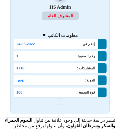
HS Admin
المشرف العام
معلومات الكاتب ▼
إنضم في:
24-03-2022
رقم العضوية :
1
المشاركات :
1718
الدولة :
تونس
قوة السمعة :
100
تشير دراسة حديثة إلى وجود علاقة بين تناول
اللحوم الحمراء
والسكر وسرطان القولون
، وأن تناولها يرفع من مخاطر