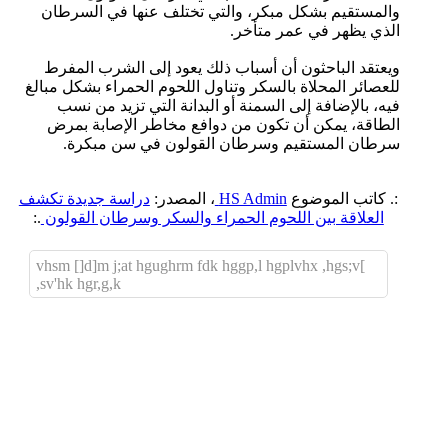
والمستقيم بشكل مبكر، والتي تختلف عنها في السرطان
الذي يظهر في عمر متأخر.
ويعتقد الباحثون أن أسباب ذلك يعود إلى الشرب المفرط
للعصائر المحلاة بالسكر وتناول اللحوم الحمراء بشكل مبالغ
فيه، بالإضافة إلى السمنة أو البدانة التي تزيد من نسب
الطاقة، يمكن أن تكون من دوافع مخاطر الإصابة بمرض
سرطان المستقيم وسرطان القولون في سن مبكرة.
:. كاتب الموضوع
HS Admin
، المصدر:
دراسة جديدة تكشف
العلاقة بين اللحوم الحمراء والسكر وسرطان القولون
.:
]vhsm []d]m j;at hgughrm fdk hggp,l hgplvhx ,hgs;v
,sv'hk hgr,g,k
اضافة رد جديد
اضافة موضوع جديد