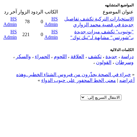
المواضيع المتشابهه
عنوان الموضوع
الكاتب
الردود
الزوار
آخر رد
الاستخبارات التركية تكشف تفاصيل
HS
HS
78
0
Admin
Admin
جديدة في قضية محمد الزواري
"يوتيوب" تكشف ميزات جديدة
HS
HS
221
0
Admin
Admin
بـ"شورتس" مشابهة لـ"تيك توك"
الكلمات الدلالية
دراسة
،
جديدة
،
تكشف
،
العلاقة
،
اللحوم
،
الحمراء
،
والسكر
،
وسرطان
،
القولون
،
«
خبراء في الصحة يحذّرون من فيروس الشتاء الخطير..وهذه
أعراضه
|
معنى الخط المحفور على حبوب الدواء
»