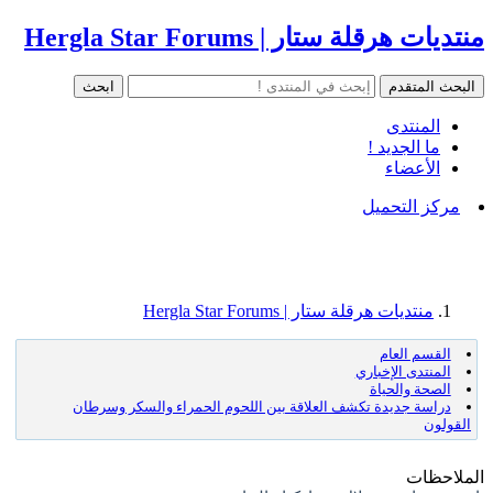
منتديات هرقلة ستار | Hergla Star Forums
المنتدى
ما الجديد !
الأعضاء
مركز التحميل
منتديات هرقلة ستار | Hergla Star Forums
القسم العام
المنتدى الإخباري
الصحة والحياة
دراسة جديدة تكشف العلاقة بين اللحوم الحمراء والسكر وسرطان
القولون
الملاحظات