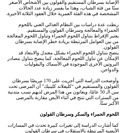
الإصابة بسرطان المستقيم والقولون بين الأشخاص الأصغر
سنًا من فئة الشباب، وهذا ما يفسر زيادة عدد الحالات
المشخصة في هذه الفئة العمرية خلال العقود الثلاثة الأخيرة.
ربطت عدة دراسات بين النظام الغذائي الغني باللحوم
الحمراء والمعالجة وسرطان القولون والمستقيم.
يعتبر الإفراط بتناول اللحوم الحمراء وتناول اللحوم المعالجة
من بين العوامل المرتبطة بزيادة خطر الإصابة بسرطان
القولون.
ينصح بتناول اللحوم الحمراء بشكل معتدل والابتعاد قد
الإمكان عن تناول اللحوم المعالجة، كما ينصح بتناول مصادر
البروتين الأخرى الموجودة في الأسماك والبقوليات
والدواجن.
وأوضحت الدراسة التي أجريت على 170 مريضًا بسرطان
القولون والمستقيم في “كليفلاند كلينيك” أن المرضى تحت
سن الـ 50 عامًا، ويعانون من هذا المرض لديهم نسب متدنية
من السترات التي تنتج في أثناء الأيض مقارنة بالمرضى
الأكبر سنًا.
اللحوم الحمراء والسكر وسرطان القولون
كما أشارت الدراسة إلى تغيرات كبيرة تحدث في المسارات
الأيضية المرتبطة بالاستقلاب في سرطان القولون