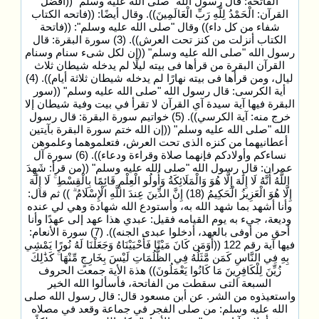
الفاتحة: قال رسول الله "صلى الله عليه وسلم" ((أفضل
القرآن: الْحَمْدُ لِلَّهِ رَبِّ الْعَالَمِينَ)). وقال أيضًا: ((فاتحه الكتاب
شفاء من كل داء)) وقال "صلى الله عليه وسلم": ((فاتحة
الكتاب أنزلت من كنز تحت العرش)). (3) سورة البقرة: قال
رسول الله "صلى الله عليه وسلم" ((إن لكل شىء سنام وسنام
القرآن البقرة من قرأها فى بيته ليلًا لم يدخله شيطان ثلاث
ليال، ومن قرأها فى بيته نهارًا لم يدخله شيطان ثلاثة أيام)). (4)
أية الكرسى: قال رسول الله "صلى الله عليه وسلم" ((سور
البقرة فيها آية سيدة آي القرآن لا تقرأ في بيت وفية شيطان إلا
خرج منه: آية الكرسي)). (5) خواتيم سورة البقرة: قال رسول
الله "صلى الله عليه وسلم" ((إن الله ختم سورة البقرة بآيتين
أعطانيهما من كنزه الذى تحت العرش، فتعلموهما وعلموهن
نساءكم وأولادكم فإنهما صلاة وقراءة ودعاء)). (6) سورة آل
عمران: قال رسول الله "صلى الله عليه وسلم" ((من قرأ: شَهِدَ
اللَّهُ أَنَّهُ لَا إِلَٰهَ إِلَّا هُوَ وَالْمَلَائِكَةُ وَأُولُو الْعِلْمِ قَائِمًا بِالْقِسْطِ ۚ لَا إِلَٰهَ
إِلَّا هُوَ الْعَزِيزُ الْحَكِيمُ (18) إِنَّ الدِّينَ عِندَ اللَّهِ الْإِسْلَامُ ۗ )) ثم قال:
وأنا أشهد بما شهد الله به، وأستودع الله شهادة وهي لي عنده
وديعة، جيء به يوم القيامه فقيل: عبدي هذا عهد إلى عهدًا وأنا
أحق من أوفى بالعهد، أدخلوا عبدى الجنه)). (7) سورة الأنعام:
فيها آية رقم 122 ((أَوَمَن كَانَ مَيْتًا فَأَحْيَيْنَاهُ وَجَعَلْنَا لَهُ نُورًا يَمْشِي
بِهِ فِي النَّاسِ كَمَن مَّثَلُهُ فِي الظُّلُمَاتِ لَيْسَ بِخَارِجٍ مِّنْهَا ۚ كَذَٰلِكَ
زُيِّنَ لِلْكَافِرِينَ مَا كَانُوا يَعْمَلُونَ)) هذة الأية جمعت الحروف
السبعة التى سقطت من الفاتحة، فأسألوا الله الخير
واستعيذوه من الشر. عن أبن مسعود قال: قال رسول الله صلى
الله عليه وسلم: من صلى الفجر في جماعة وقعد في مصلاه