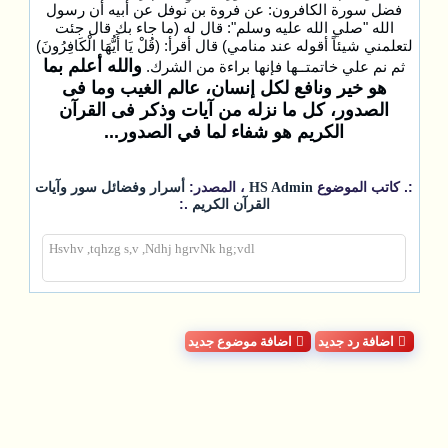
فضل سورة الكافرون: عن فروة بن نوفل عن أبيه أن رسول
الله "صلي الله عليه وسلم": قال له (ما جاء بك قال جئت
لتعلمني شيئاً أقوله عند منامي) قال أقرأ: (قُلْ يَا أَيُّهَا الْكَافِرُونَ)
والله أعلم بما
ثم نم علي خاتمتــها فإنها براءة من الشرك.
هو خير ونافع لكل إنسان، عالم الغيب وما فى
الصدور، كل ما نزله من آيات وذكر فى القرآن
الكريم هو شفاء لما في الصدور...
:. كاتب الموضوع
، المصدر:
HS Admin
أسرار وفضائل سور وآيات
.:
القرآن الكريم
Hsvhv ,tqhzg s,v ,Ndhj hgrvNk hg;vdl
اضافة رد جديد
اضافة موضوع جديد