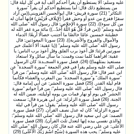
عليه وسلم: ألا يستطيع أن يقرأ أحدكم ألف آية في كل ليلة قال:
من يستطيع ذلك قال: أما يستطيع أحدكم أن يقرأ "سورة
التكاثر" (21) سورة قريش: قال ابوالحسن القزوينى((من أراد
سفرًا ففزع من عدو أو وحش فقرأ (لِإِيلَافِ قُرَيْشٍ) فإنها أمان له
من كل سوء)). (22) سورة الإخلاص: قال رسول الله "صلى الله
عليه وسلم" ((من قرأ: قُلْ هُوَ اللَّهُ أَحَدٌ...)) مائة مرة غفر الله له
خطيئتة خمسين عامًا خالصًا ما أجتنب خصالًا أربعًا: الدماء
والأموال والفروج والأشربة)). (23) سورتا المعوذتين: قال
رسول الله "صلى الله عليه وسلم" ((يا عقبة: ألا أعلمك خير
سورتين قرئتا: قل أعوذ برب الفلق وقل أعوذ برب الناس: يا
عقبة: اقرأهما كلما نمت وقمت: ما سأل سائل ولا استعاذ
مستعيذ بمثلهما)) (24). فضل سورة السجــدة: كان الرسول
صلى الله عليه وسلم يقرأ في فجر الجمعة "سورة السجدة" عن
ابن عمر قال: قال رسول الله "صلى الله عليه وسلم": من قرأ
"سورة الملك" و"سورة السجدة" بين المغرب والعشاء فكأنما
قام ليلة القدر. (25) فضل سورة الحشر: عن أبي إمامة قال:
قال رسول الله "صلى الله عليه وسلم": من قرأ خواتم "سورة
الحشر" في يوم أو نهار فمات من يومه أوليلته، ضمن الله له
الجنة. (26) فضل سورة الزلزلة: عن أبي هريرة قال: سمعت
رسول الله "صلى الله عليه وسلم" يقول: من قرأ في ليلة
"سورة الزلزلة" كان له عدل نصف القرآن. (27) فضل سورة
الصمد: عن أبي سعيد قال رسول الله "صلي الله عليه وسلم":
(والذي نفسي بيده إنها لتعدل ثلث القرآن). (28) فضل سورة
الأعلى: عن علي رضي الله عنه فال كان رسول الله "صلي الله
عليه وسلم": يحب هذه السورة (سَبِّحِ اسْمَ رَبِّكَ الْأَعْلَى) (29)