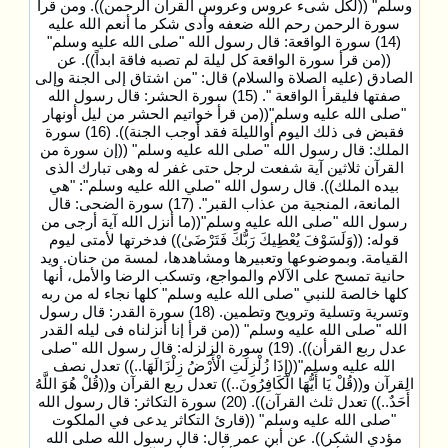
وسلم" ((لكل شىء عروس وعروس القرآن الرحمن)). ومن قرأ
سورة الرحمن رحم الله ضعفه وأدى شكر ما أنعم الله عليه
(14) سورة الواقعة: قال رسول الله "صلى الله عليه وسلم"
((من قرأ سورة الواقعة كل ليلة لم تصبه فاقة ابداً)). عن
الصادق (عليه الصلاة والسلام) قال: "من اشتاق إلى الجنة وإلى
صفتها فليقرأ الواقعة ". (15) سورة الحشر: قال رسول الله
"صلى الله عليه وسلم"((من قرأ خواتيم الحشر من ليل أونهار
فقبض فى ذلك اليوم أوالليلة فقد أوجب الجنة)). (16) سورة
الملك: قال رسول الله "صلى الله عليه وسلم" ((إن سورة من
القرآن ثلاثين آية شفعت لرجل حتى غفر له وهى تبارك الذى
بيده الملك)). قال رسول الله "صلي الله عليه وسلم": "هي
المانعة، المنجية من عذاب القبر". (17) سورة الضحى: قال
رسول الله "صلى الله عليه وسلم"((ما أنزل الله آية أرجى من
قوله: ((وَلَسَوْفَ يُعْطِيكَ رَبُّكَ فَتَرْضَىٰ)) فدخرتها لأمتى ليوم
القيامة. وبموضوعها وتعبيرها ومشاهدها، لمسة من حنان. ويد
حانية تمسح على الآلام والمواجع، وتسكب الرضا والأمل، أنها
كلها خالصة للنبي "صلى الله عليه وسلم" كلها نجاء له من ربه
وتسرية وتسلية وترويح وتطمين. (18) سورة القدر: قال رسول
الله "صلى الله عليه وسلم" ((من قرأ إنا أنزلناه فى ليله القدر
عدل ربع القرأن)). (19) سورة الزلزله: قال رسول الله "صلى
الله عليه وسلم"((إِذَا زُلْزِلَتِ الْأَرْضُ زِلْزَالَهَا..)) تعدل نصف
القرآن و((قُلْ يَا أَيُّهَا الْكَافِرُونَ..)) تعدل ربع القرآن و((قُلْ هُوَ اللَّهُ
أَحَدٌ..)) تعدل ثلث القرآن)). (20) سورة التكاثر: قال رسول الله
"صلى الله عليه وسلم" ((قارئ التكاثر يدعى في الملكوت
مؤدي الشكر)). عن أبن عمر قال: قال رسول الله صلى الله