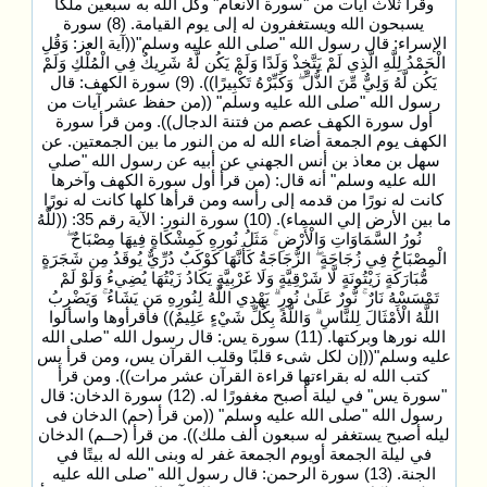
وقرأ ثلاث آيات من "سورة الأنعام" وكل الله به سبعين ملكاً
يسبحون الله ويستغفرون له إلى يوم القيامة. (8) سورة
الإسراء: قال رسول الله "صلى الله عليه وسلم"((آية العز: وَقُلِ
الْحَمْدُ لِلَّهِ الَّذِي لَمْ يَتَّخِذْ وَلَدًا وَلَمْ يَكُن لَّهُ شَرِيكٌ فِي الْمُلْكِ وَلَمْ
يَكُن لَّهُ وَلِيٌّ مِّنَ الذُّلِّ ۖ وَكَبِّرْهُ تَكْبِيرًا)). (9) سورة الكهف: قال
رسول الله "صلى الله عليه وسلم" ((من حفظ عشر آيات من
أول سورة الكهف عصم من فتنة الدجال)). ومن قرأ سورة
الكهف يوم الجمعة أضاء الله له من النور ما بين الجمعتين. عن
سهل بن معاذ بن أنس الجهني عن أبيه عن رسول الله "صلي
الله عليه وسلم" أنه قال: (من قرأ أول سورة الكهف وآخرها
كانت له نورًا من قدمه إلى رأسه ومن قرأها كلها كانت له نورًا
ما بين الأرض إلي السماء). (10) سورة النور: الآية رقم 35: ((للَّهُ
نُورُ السَّمَاوَاتِ وَالْأَرْضِ ۚ مَثَلُ نُورِهِ كَمِشْكَاةٍ فِيهَا مِصْبَاحٌ ۖ
الْمِصْبَاحُ فِي زُجَاجَةٍ ۖ الزُّجَاجَةُ كَأَنَّهَا كَوْكَبٌ دُرِّيٌّ يُوقَدُ مِن شَجَرَةٍ
مُّبَارَكَةٍ زَيْتُونَةٍ لَّا شَرْقِيَّةٍ وَلَا غَرْبِيَّةٍ يَكَادُ زَيْتُهَا يُضِيءُ وَلَوْ لَمْ
تَمْسَسْهُ نَارٌ ۚ نُّورٌ عَلَىٰ نُورٍ ۗ يَهْدِي اللَّهُ لِنُورِهِ مَن يَشَاءُ ۚ وَيَضْرِبُ
اللَّهُ الْأَمْثَالَ لِلنَّاسِ ۗ وَاللَّهُ بِكُلِّ شَيْءٍ عَلِيمٌ)) فأقرأوها واسألوا
الله نورها وبركتها. (11) سورة يس: قال رسول الله "صلى الله
عليه وسلم"((إن لكل شىء قلبًا وقلب القرآن يس، ومن قرأ يس
كتب الله له بقراءتها قراءة القرآن عشر مرات)). ومن قرأ
"سورة يس" في ليلة أصبح مغفورًا له. (12) سورة الدخان: قال
رسول الله "صلى الله عليه وسلم" ((من قرأ (حم) الدخان فى
ليله أصبح يستغفر له سبعون ألف ملك)). من قرأ (حــم) الدخان
في ليلة الجمعة أويوم الجمعة غفر له وبنى الله له بيتًا في
الجنة. (13) سورة الرحمن: قال رسول الله "صلى الله عليه