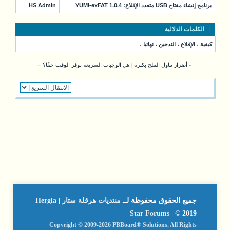
برنامج إنشاء مفتاح USB متعدد الإقلاع: YUMI-exFAT 1.0.4
HS Admin
الكلمات الدلالية
كيفية
،
الإقلاع
،
التدخين
،
نهائيا
،
«
أضرار تناول الملح بكثرة
|
هل الوجبات السريعة توفر الوقت حقًا؟
»
جميع الحقوق محفوظة لــ
منتديات هرقلة ستار | Hergla
Star Forums
| © 2019
Copyright © 2009-2026 PBBoard® Solutions. All Rights