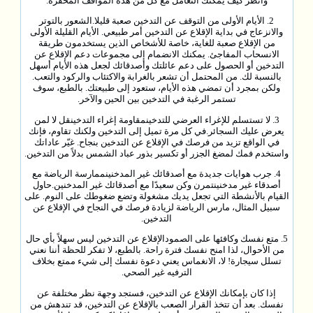
وانظر كيف يمكنك التعامل مع كل من هذه المواقف المحفزة.
2. الأيام الأولى من التوقف عن التدخين صعبة قليلا.الشعور بالتوتر
والانزعاج في بداية الإقلاع عن التدخين أمر طبيعي. الأيام القليلة الأولى
من الإقلاع صعبة للغاية، خاصة للأشخاص الذين يستخدمون طريقة
الانسحاب المفاجئ. يمكنك الانضمام إلى مجموعات دعم الإقلاع عن
التدخين أو الحصول على دعم عائلتك وأصدقائك لجعل هذه الأيام أسهل
بالنسبة لك. من المحتمل أن تشعر بالغرابة والاكتئاب والركود والتعب.
ولكن بمجرد أن تمضي هذه الأيام، ستعود إلى طبيعتك. بالطبع، سوف
تستمر الرغبة في التدخين بين الحين والآخر.
3. لا تستسلم للإغراء العرضي للتدخينمقاومة إغراء التدخينقل لا لمن
يعرض عليك السجائر.في كل مرة تميل إلى التدخين ولكنك تقاوم، فإنك
في الواقع تزيد من فرصك في الإقلاع عن التدخين بنجاح. غيّر عاداتك
واستخدم فمك لمضغ الجزر أو تكسير بذور عباد الشمس بدلاً من التدخين.
4. جرب هوايات جديدة مع أصدقائك غير المدخنينممارسة الرياضة مع
أصدقاء غير مدخنينتمرن وكن سعيدًا مع أصدقائك غير المدخنين.حاول
القيام بالأنشطة التي تجعل يديك مشغولة وتضع ضغوطك على النوم. على
سبيل المثال، مارس الرياضة لزيادة فرصك في النجاح في الإقلاع عن
التدخين.
5. متع نفسك وكافئها على الصمودالإقلاع عن التدخين ليس سهلاً بأي حال
من الأحوال، لذا امنح نفسك فترة راحة. بالطبع، لا تفكر للحظة أننا نعني
تسلل سيجارة! لا، الانغماس يعني دعوة نفسك إلى شيء ممتع بخلاف
الترفيه غير الصحي.
إذا كان بإمكانك الإقلاع عن التدخين، فستجد وجهة نظر مختلفة عن
نفسك. بعد أن تتخذ القرار الصعب بالإقلاع عن التدخين، قد تندهش من