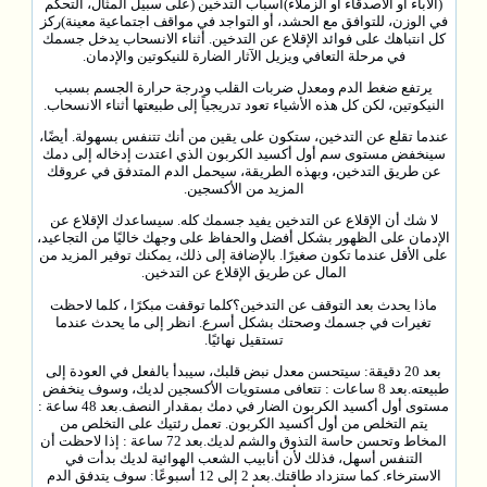
(الآباء أو الأصدقاء أو الزملاء)أسباب التدخين (على سبيل المثال، التحكم
في الوزن، للتوافق مع الحشد، أو التواجد في مواقف اجتماعية معينة)ركز
كل انتباهك على فوائد الإقلاع عن التدخين. أثناء الانسحاب يدخل جسمك
في مرحلة التعافي ويزيل الآثار الضارة للنيكوتين والإدمان.
يرتفع ضغط الدم ومعدل ضربات القلب ودرجة حرارة الجسم بسبب
النيكوتين، لكن كل هذه الأشياء تعود تدريجياً إلى طبيعتها أثناء الانسحاب.
عندما تقلع عن التدخين، ستكون على يقين من أنك تتنفس بسهولة. أيضًا،
سينخفض ​​مستوى سم أول أكسيد الكربون الذي اعتدت إدخاله إلى دمك
عن طريق التدخين، وبهذه الطريقة، سيحمل الدم المتدفق في عروقك
المزيد من الأكسجين.
لا شك أن الإقلاع عن التدخين يفيد جسمك كله. سيساعدك الإقلاع عن
الإدمان على الظهور بشكل أفضل والحفاظ على وجهك خاليًا من التجاعيد،
على الأقل عندما تكون صغيرًا. بالإضافة إلى ذلك، يمكنك توفير المزيد من
المال عن طريق الإقلاع عن التدخين.
ماذا يحدث بعد التوقف عن التدخين؟كلما توقفت مبكرًا ، كلما لاحظت
تغيرات في جسمك وصحتك بشكل أسرع. انظر إلى ما يحدث عندما
تستقيل نهائيًا.
بعد 20 دقيقة: سيتحسن معدل نبض قلبك، سيبدأ بالفعل في العودة إلى
طبيعته.بعد 8 ساعات : تتعافى مستويات الأكسجين لديك، وسوف ينخفض ​​
مستوى أول أكسيد الكربون الضار في دمك بمقدار النصف.بعد 48 ساعة :
يتم التخلص من أول أكسيد الكربون. تعمل رئتيك على التخلص من
المخاط وتحسن حاسة التذوق والشم لديك.بعد 72 ساعة : إذا لاحظت أن
التنفس أسهل، فذلك لأن أنابيب الشعب الهوائية لديك بدأت في
الاسترخاء. كما ستزداد طاقتك.بعد 2 إلى 12 أسبوعًا: سوف يتدفق الدم