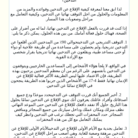
التدخين؟
لذا ابق معنا لمعرفة كيفية الإقلاع عن التدخين وفوائده والمزيد من
المعلومات والحلول من اجل التوقف نهائيا عن التدخين، وكيفية التعامل مع
مراحل وصعوبات هذا المسار.
إذا كنت قد قررت بالفعل الإقلاع عن التدخين نهائيا، لما له من أضرار على
الصحة، فهناك حلول فعالة أمامك. من بين هذه الحلول، يمكن ذكر ما يلي:
1. التوقف التدريجي عن التدخينحوالي 90٪ من المدخنين الذين أقلعوا عن
التدخين تدريجيا، ولم يحصلون على مساعدة من أي طريقة علاجية أو دواء
أو حتى مساعد طبية، ويقلعون عن التدخين نهائيا تدريجيا بقرار شخصي
مع الإرادة القوية.
في الواقع، لا يلجأ هؤلاء الأشخاص إلى المساعدين الخارجيين ويتوقفون
عن التدخين بأنفسهم. على الرغم من أن معظم المدخنين يرحبون بهذه
الطريقة، فإن الاعتماد عليها ليس الطريقة الأكثر فعالية للإقلاع عن
الإدمان نهائيا. فقط 4-7٪ من الأشخاص الذين جربوا هذه الطريقة ينجحون
في الإقلاع تمامًا عن التدخين.
2. أخبر الجميع أنك قررت التوقف عن التدخينحدد موعدًا ودع جميع
أصدقائك وأفراد عائلتك يعرفون أنك تنوي الإقلاع عن التدخين تمامًا بحلول
هذا التاريخ. حاول ألا تفقد دافعك للإقلاع عن التدخين حتى الموعد النهائي.
نظف منزلك ومكان عملك وداخل سيارتك من جميع السجائر ومنافض
السجائر. حدد المحفزات التي تجعلك ترغب في التدخين وانظر كيف
يمكنك التعامل مع كل من هذه المحفزات.
3. تعامل بجدية مع الأيام الأولى للإقلاع عن التدخينالأيام الأولى للإقلاع عن
التدخين مرهقة وصعبة للغاية. وهي أصعب مراحل الإقلاع عن التدخين،