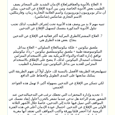
6. العلاج بالأدوية والعقاقيرلعلاج الإدمان الشديد على السجائر يصف
الطبيب بعض الأدوية الخاصة، ومن بين أدوية الإقلاع عن التدخين، يمكن
أن نذكر بوبروبيون (بوبروبيون)، واسم العلامة التجارية زيبان، وفارينكلين،
الاسم التجاري شانتكس (شانتكس) .
تنبيه مهم:لا بد من وصف هذه الأدوية تحت إشراف الطبيب، لذلك تجنب
تناول الأدوية المذكورة بنفسك لتسهيل الإقلاع عن التدخين.
7. العلاج المشتركالطرق المركبة أكثر فعالية في الإقلاع عن التدخين
بنجاح. بعض هذه الطرق هي:
ملصق نيكوتين + علكة نيكوتينالعلاج السلوكي + العلاج ببدائل
النيكوتينوصفة طبية + ملصق نيكوتينملصق نيكوتين + رذاذ نيكوتينلم
توافق إدارة الغذاء والدواء الأمريكية بعد على الاستخدام المتزامن
لمنتجات استبدال النيكوتين. لذلك، لا ينصح على الإطلاق بالاستخدام
المتزامن للعديد من بدائل النيكوتين دون استشارة الطبيب.
تنبيهلمعرفة الطريقة الأفضل بالنسبة لك، حاول أولاً أن تفهم الطريقة التي
يمكنك متابعتها على المدى الطويل والحفاظ على الدافع.
لكي تتمكن من الإقلاع عن التدخين بسهولة أكبر، لا تهمل هذه القواعد
الخمس:
1. تحديد وإدارة المحفزات التي تجعلك ترغب في التدخينالتدخين عند
الشعور بعدم الراحة هل تدخن عندما تشعر بالحزن؟حاول إبعاد نفسك عن
المواقف التي تميل فيها عادة إلى التدخين، خاصةً خلال الأشهر الثلاثة
الأولى من الإقلاع عن التدخين. احتمال عودة الإدمان أعلى في هذه الفترة
الزمنية. لذا أحضر قلمًا وورقة واكتب المواقف التي تعتقد أنها مغرية