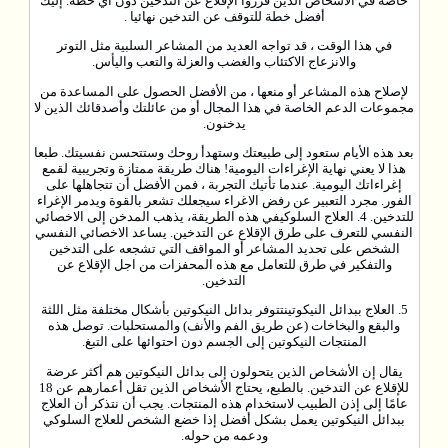
خاصة في الأشخاص الذين قرروا الإقلاع عن التدخين دون أي خطة. إليك
أفضل خطة للتوقف عن التدخين نهائيا .
في هذا الوقت ، قد تواجه العديد من المشاعر السلبية مثل التوتر
والانزعاج الاكتئاب والغضب والعزلة والتعب واليأس.
لإصلاح هذه المشاعر أو منعها ، من الأفضل الحصول على المساعدة من
مجموعات الدعم الخاصة في هذا المجال أو من عائلتك وأصدقائك الذين لا
يدخنون.
بعد هذه الأيام ستعود إلى طبيعتك وستهدأ روحك وستتحسن نفسيتك. طبعا
هذا لا يعني نهاية الإغراءات اليومية! هناك طريقة ممتازة وتجريبية لقمع
إغراءاتك اليومية. عندما تأتيك التجربة ، فمن الأفضل أن تتجاهلها على
الفور. مجرد التعبير عن رفض الاغراء سيجعلك تشعر بالقوة ويدمر الإغراء
للتدخين. 4. العلاج السلوكيفي هذه الطريقة، يذهب المدخن إلى الاخصائي
النفسي للتعرف على طرق الإقلاع عن التدخين. يساعد الاخصائي النفسي
الشخص على تحديد المشاعر أو المواقف التي تشجعه على التدخين
والتفكير في طرق للتعامل مع هذه المحفزات من اجل الإقلاع عن
التدخين.
5. العلاج ببدائل النيكوتينتتوفر بدائل النيكوتين بأشكال مختلفة مثل اللثة
والبقع والبخاخات (عن طريق الفم والأنف) والمستحلبات. توصل هذه
المنتجات النيكوتين إلى الجسم دون احتوائها على التبغ.
يقال إن الأشخاص الذين يتحولون إلى بدائل النيكوتين هم أكثر عرضة
للإقلاع عن التدخين. بالطبع، يحتاج الأشخاص الذين تقل أعمارهم عن 18
عامًا إلى إذن الطبيب لاستخدام هذه المنتجات. يجب أن نتذكر أن العلاج
ببدائل النيكوتين يعمل بشكل أفضل إذا خضع الشخص للعلاج السلوكي
ودعمه من حوله.