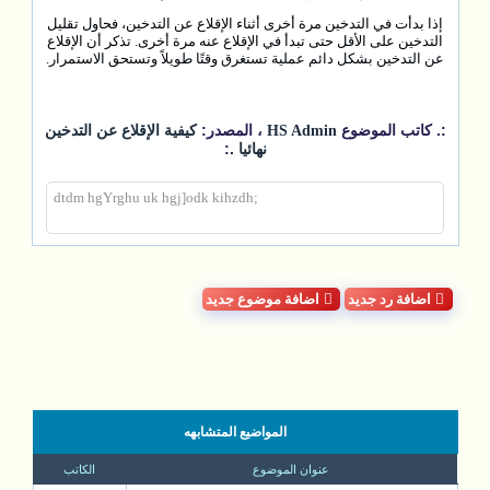
إذا بدأت في التدخين مرة أخرى أثناء الإقلاع عن التدخين، فحاول تقليل
التدخين على الأقل حتى تبدأ في الإقلاع عنه مرة أخرى. تذكر أن الإقلاع
عن التدخين بشكل دائم عملية تستغرق وقتًا طويلاً وتستحق الاستمرار.
:. كاتب الموضوع
، المصدر:
HS Admin
كيفية الإقلاع عن التدخين
.:
نهائيا
;dtdm hgYrghu uk hgj]odk kihzdh
اضافة رد جديد
اضافة موضوع جديد
المواضيع المتشابهه
عنوان الموضوع
الكاتب