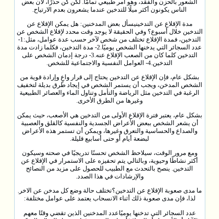
الشعور بالحزن والفقد، وهو أمر طبيعي تمامًا. لكن كن حذرًا، لأن بعض
الناس يكونون أكثر ميلًا للتدخين عندما يشعرون بعدم الارتياح.
مدة الإقلاع عن التدخينيسأل بعض المدخنين: هل يمكن الإقلاع عن
التدخين خلال أسبوع؟ وفي الحقيقة لا يوجد وقت محدد لإقلاع الشخص عن
التدخين، فمدة الإقلاع تختلف من شخص لآخر حسب عدة عوامل، مثل:1-
عدد السجائر التي يدخنها الشخص يوميًا.2- مدة التدخين، فكلما زادت مدة
التدخين كلما كان من الصعب الإقلاع عنه.3- درجة إدمان الشخص على
التدخين.4- العوامل النفسية والاجتماعية للشخص.
بشكل عام، فإن الإقلاع عن التدخين يحتاج إلى قرار واعٍ وإرادة قوية من
الشخص المدخن، ويجب أن يستمر الشخص في إيجاد طرق بديلة لتخفيف
الرغبة في التدخين مثل الرياضة والتأمل وتناول الماء والعصائر الطبيعية
وغيرها من الطرق الأخرى.
بشكل عام، يعتبر فترة الإقلاع الأولى من التدخين هي الأصعب، حيث يمكن
أن يشعر الشخص ببعض الأعراض الجسدية والنفسية كالقلق والعصبية
والصداع والحساسية والتعرق وغيرها، ويمكن أن تستمر هذه الأعراض
لبضعة أيام أو حتى أسابيع قليلة.
ومع مرور الوقت، سيلاحظ الشخص تحسنًا تدريجيًا في صحته وسيكون
أكثر نشاطًا وحيوية، وبالتالي يتم تحفيزه على الاستمرار في الإقلاع عن
التدخين. ينصح بالتحدث مع الطبيب للحصول على مزيد من النصائح
والإرشادات في هذا الصدد.
ما مدى صعوبة الإقلاع عن التدخين؟تختلف حالة وضع كل مدخن عن الاخر.
لذا، فإن مدى صعوبة ذلك أثناء الانسحاب يعتمد على عوامل مختلفة:
عدد السجائر التي تدخنها يوميًاعدد المدخنين الذين تقضي وقتًا معهم