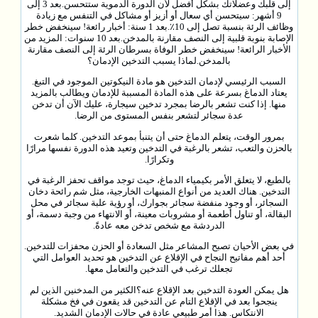
إلى قلبك وعضلاتك بشكل أفضل لأن الدورة الدموية ستتحسن.بعد 3 إلى
9 أشهر: سيتحسن أي سعال أو أزيز أو مشاكل في التنفس مع زيادة
وظائف الرئة بنسبة تصل إلى 10٪.بعد 1 سنة: أخبار رائعة! سينخفض ​​خطر
الإصابة بنوبة قلبية إلى النصف مقارنة بالمدخن.بعد 10 سنوات: المزيد من
الأخبار الرائعة! سينخفض ​​خطر الوفاة بسرطان الرئة إلى النصف مقارنة
بالمدخن.لماذا يسبب التدخين الإدمان؟
السبب الرئيسي لإدمان التدخين هو مادة النيكوتين الموجود في التبغ.
يعتاد الدماغ بسرعة على هذه المادة المسببة للإدمان ويطالب بالمزيد
منها. إذا كنت تشعر بالرضا بمجرد تدخين سيجارة، عليك الآن أن تدخن
عدة سجائر لتشعر بنفس المستوى من الرضا.
بمرور الوقت، يتعلم الدماغ حتى أن يتنبأ بموعد التدخين. كلما شعرت
بالحزن والتعب، تشعر بالرغبة في التدخين وتعيد هذه الدورة نفسها مرارًا
وتكرارًا.
بالطبع، لا يتعلق الأمر بكيمياء الدماغ، حيث توجد مواقف تحفز الرغبة في
التدخين. هناك العديد من أنواع المنبهات الخارجية، مثل شم رائحة دخان
السجائر، أو وجود منفضة سجائر بجوارك، أو رؤية علبة سجائر في محل
البقالة، أو تناول أطعمة أو مشروبات معينة، أو الانتهاء من وجبة دسمة، أو
الدردشة مع شخص تدخن معه عادةً.
في بعض الأحيان تصبح المشاعر مثل السعادة أو الحزن محفزات للتدخين.
أحد أهم مفاتيح النجاح في الإقلاع عن التدخين هو تحديد العوامل التي
تجعلك ترغب في التدخين والتعامل معها.
هل يمكن العودة التدخين بعد الإقلاع عنه؟الكثير من المدخنين الذين لم
ينجحوا بعد في الإقلاع التام عن التدخين قد يقعون في فخ مشكلة
الانتكاس. هذا أمر طبيعي عادة في حالات الإدمان الشديد.