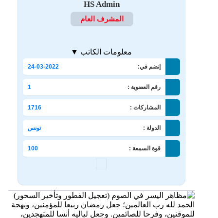
HS Admin
المشرف العام
معلومات الكاتب ▼
إنضم في:
24-03-2022
رقم العضوية :
1
المشاركات :
1716
الدولة :
تونس
قوة السمعة :
100
الحمد لله رب العالمين؛ جعل رمضان ربيعا للمؤمنين، وبهجة
للموقنين، وفرحا للصائمين. وجعل لياليه أنسا للمتهجدين،