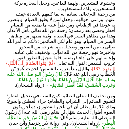
وخشوعا للمتدبرين، ولهفة للداعين. وجعل أسحاره بركة
للمتسحرين، ولذة للمستغفرين.
من رحمة الله تعالى بعباده أنه لما كلفهم بالعبادة خفف
عنهم، وراعى أحوالهم، وجعل لمن لا يطيق الصيام أو يتضرر
به عوضا في الإطعام، ومن طرأ عليه ما يمنعه من الصيام
أفطر وقضى بعد رمضان؛ رحمة من الله تعالى بأهل الأعذار.
وهذا من مظاهر اليسر في الصيام. وثمة مظهر من مظاهر
اليسر في الصيام، وهو عام لكل الصائمين؛ ذلكم ما أمر الله
تعالى به من الفطور وتعجيله، وما شرعه من السحور
وتأخيره؛ فهو رخصة من الله تعالى، وتخفيف على عباده،
وإعانة لهم على أداء فريضته. فأما تعجيل الفطور ففور
غروب الشمس؛ لقول الله تعالى
{ثُمَّ أَتِمُّوا ‌الصِّيَامَ إِلَى اللَّيْلِ}
[البقرة: 187]،
والليل يبدأ بغروب الشمس؛ لحديث عُمَرَ بْنِ
الْخَطَّابِ رضي الله عنه قَالَ:
قَالَ رَسُولُ اللهِ صلى الله عليه
وسلم: «إِذَا ‌أَقْبَلَ ‌اللَّيْلُ مِنْ هَاهُنَا، وَأَدْبَرَ النَّهَارُ مِنْ هَاهُنَا،
وَغَرَبَتِ الشَّمْسُ، فَقَدْ أَفْطَرَ الصَّائِمُ» »
(رواه الشيخان).
ومن تخفيف الله على الصائم: كون السنة في تعجيل الفطر؛
لتشوق الصائم إلى الشراب والطعام؛ جراء العطش والجوع؛
وذلك لئلا يظن ظان أن في تأخير الفطور زيادة أجر بكون
الصوم أطول؛ لحديث سَهْلِ بْنِ سَعْدٍ رضي الله عنه أَنَّ رَسُولَ
اللهِ صلى الله عليه وسلم قَالَ:
«لَا يَزَالُ ‌النَّاسُ ‌بِخَيْرٍ مَا عَجَّلُوا
الْفِطْرَ»
(رواه الشيخان)، وفي رواية لابن خزيمة وابن حبان
«لَا تَزَالُ أُمَّتِي عَلَى سُنَّتِي مَا لَمْ تَنْتَظِرْ ‌بِفِطْرِهَا ‌النُّجُومَ».