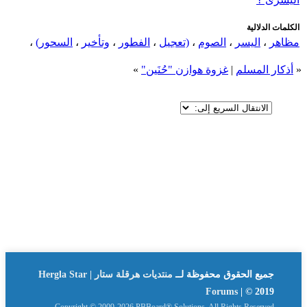
الكلمات الدلالية
مظاهر
،
اليسر
،
الصوم
،
(تعجيل
،
الفطور
،
وتأخير
،
السحور)
،
«
أذكار المسلم
|
غزوة هوازن "حُنَين"
»
جميع الحقوق محفوظة لــ
منتديات هرقلة ستار | Hergla Star
Forums
| © 2019
Copyright © 2009-2026 PBBoard® Solutions. All Rights Reserved