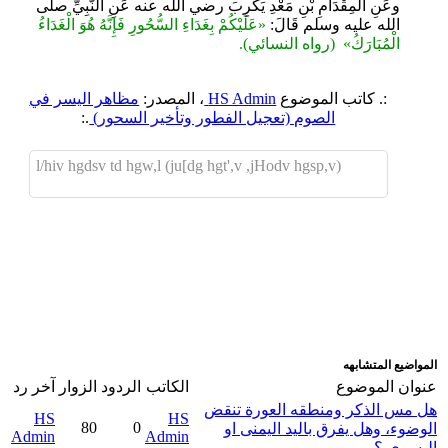
وعَنِ الْمِقْدَامِ بْنِ مَعْدِ يَكَرِبَ رضي الله عنه عَنِ النَّبِيِّ صلى
الله عليه وسلم قَالَ:
«عَلَيْكُمْ بِغَدَاءِ السُّحُورِ فَإِنَّهُ هُوَ ‌الْغَدَاءُ
‌الْمُبَارَكُ» (رواه النسائي).
:. كاتب الموضوع
HS Admin
، المصدر:
مظاهر اليسر في
الصوم (تعجيل الفطور وتأخير السحور)
.:
l/hiv hgdsv td hgw,l (ju[dg hgt',v ,jHodv hgsp,v)
اضافة رد جديد
اضافة موضوع جديد
المواضيع المتشابهه
عنوان الموضوع
الكاتب
الردود
الزوار
آخر رد
هل مس الذكر ومنطقه العورة تنقض
HS
HS
80
0
الوضوء، وهل يفرق باليد اليمنى او
Admin
Admin
اليسرى ؟