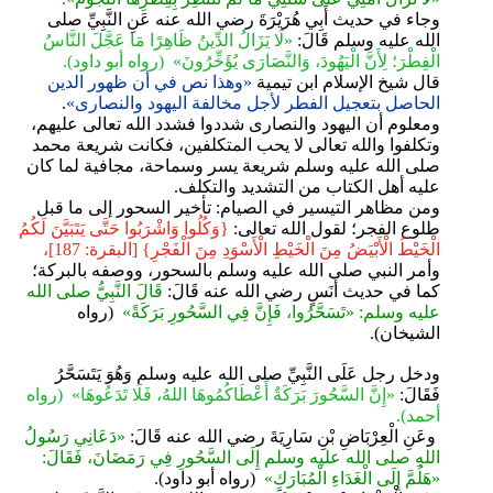
وجاء في حديث أَبِي هُرَيْرَةَ رضي الله عنه عَنِ النَّبِيِّ صلى
الله عليه وسلم قَالَ:
«‌لَا ‌يَزَالُ ‌الدِّينُ ‌ظَاهِرًا مَا عَجَّلَ النَّاسُ
الْفِطْرَ؛ لِأَنَّ الْيَهُودَ، وَالنَّصَارَى يُؤَخِّرُونَ» (رواه أبو داود).
قال شيخ الإسلام ابن تيمية
«وهذا نص في أن ظهور الدين
‌الحاصل ‌بتعجيل الفطر لأجل مخالفة اليهود والنصارى»
.
ومعلوم أن اليهود والنصارى شددوا فشدد الله تعالى عليهم،
وتكلفوا والله تعالى لا يحب المتكلفين، فكانت شريعة محمد
صلى الله عليه وسلم شريعة يسر وسماحة، مجافية لما كان
عليه أهل الكتاب من التشديد والتكلف.
ومن مظاهر التيسير في الصيام: تأخير السحور إلى ما قبل
طلوع الفجر؛ لقول الله تعالى:
{وَكُلُوا وَاشْرَبُوا حَتَّى يَتَبَيَّنَ لَكُمُ
الْخَيْطُ الْأَبْيَضُ مِنَ الْخَيْطِ الْأَسْوَدِ مِنَ الْفَجْرِ} [البقرة: 187]،
وأمر النبي صلى الله عليه وسلم بالسحور، ووصفه بالبركة؛
كما في حديث أَنَسٍ رضي الله عنه قَالَ:
قَالَ النَّبِيُّ صلى الله
عليه وسلم: «تَسَحَّرُوا، فَإِنَّ ‌فِي ‌السَّحُورِ ‌بَرَكَةً»
(رواه
الشيخان).
ودخل رجل عَلَى النَّبِيِّ صلى الله عليه وسلم وَهُوَ يَتَسَحَّرُ
فَقَالَ:
«إِنَّ السَّحُورَ ‌بَرَكَةٌ ‌أَعْطَاكُمُوهَا اللهُ، فَلَا تَدَعُوهَا» (رواه
أحمد).
وعَنِ الْعِرْبَاضِ بْنِ سَارِيَةَ رضي الله عنه قَالَ:
«دَعَانِي رَسُولُ
اللهِ صلى الله عليه وسلم إِلَى السَّحُورِ فِي رَمَضَانَ، فَقَالَ:
«هَلُمَّ إِلَى ‌الْغَدَاءِ ‌الْمُبَارَكِ»
(رواه أبو داود).