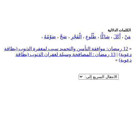
الكلمات الدلالية
مَنْ
،
أَكَلَ
،
شاكًّا
،
طُلُوعِ
،
الْفَجْرِ
،
صَحَّ
،
صَوْمُهُ
،
«
12 رمضان: موافقة التأمين والتحميد سبب لمغفرة الذنوب (بطاقة
دعوية)
|
13 رمضان : المصافحة وسيلة لغفران الذنوب (بطاقة
دعوية)
»