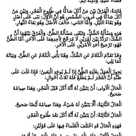
قَضاءَ عَلَيْهِ، وَلَكِنَّهُ آثِمٌ.
فَائِدَةٌ:
الْفَرْقُ بَيْنَ مَنْ أَكَلَ شاكًّا فِي طُلوعِ الْفَجْرِ، وَبَيْنَ مَنْ
أَكَلَ شاكًّا فِي غُروبِ الشَّمْسِ هُوَ أَنَّ الْأَوَّلَ: بَنَى عَلَى أَصْلٍ
وَهُوَ بَقَاءُ
اللَّيْلِ
. وَأَمَّا الثاني: خالَفَ الْأَصْلَ وَهُوَ بَقاءُ النَّهارِ.
هَذِهِ مَسْأَلَةُ الشَّكِّ، وَتَبْقَى مَسْأَلَةُ الظَّنِّ، وَالْفَرْقُ بَيْنَهُمَا أَنَّ
الشَّكَّ: تَرَدُّدٌ بَيْنَ أَمْرَيْنِ لَا مُرَجِّحَ لِأَحِدِهِمَا عَلَى الْآخَرِ. أَمَّا الظَّنُّ
فَهُوَ: تَرْجيحُ أَحَدِ الْأَمْرَيْنِ عَلَى الْآخَرِ.
وَقَدْ تَقَدَّمَ الْكَلامُ عَنِ الشَّكِّ، وَهُنَا يَأْتِي الْكَلامُ عَنِ الظَّنِّ، وَبَيَانُهُ
كَمَا يَلِي:
يَجوزُ الْعَمَلُ بِغَلَبَةِ الظَّنِّ إِذَا لَـمْ يُوجَدِ الْيَقينُ؛ فَإِذَا غَلَبَ عَلَى
ظَنِّهِ أَنَّ الْفَجْرَ لَـمْ يَطْلُعْ فَلَهُ ثَلاثُ أَحْوالٍ:
الْحَالُ الْأولى:
أَنْ يَتَبَيَّنَ لَهُ أَنَّهُ أَكَلَ قَبْلَ الْفَجْرِ، وَهَذَا صِيامُهُ
صَحيحٌ.
الْحَالُ الثَّانِيَةُ:
أَلَّا يَتَبَيَّنَ لَهُ شَيْءٌ، وَهَذَا صِيامُهُ أَيْضًا صَحيحٌ.
الْحَالُ الثَّالِثَةُ:
أَنْ يَتَبَيَّنَ لَهُ أَنَّهُ أَكَلَ بَعْدَ طُلوعِ الْفَجْرِ.
فَهَذِهِ الْحَالُ قَدِ اخْتَلَفَ الْعُلَماءُ فِيهَا عَلَى قَوْلَيْنِ: