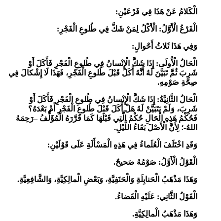
الْكَلامُ عَنْ هَذَا فِي فَرْعَيْنِ:
الْفَرْعُ الْأَوَّلُ: الْأَكْلُ لِمَنْ شَكَّ فِي طُلوعِ الْفَجْرِ:
وَفِي هَذَا ثَلاثُ أَحْوالٍ:
الْحَالُ الْأُولَى:
إِذَا شَكَّ الْإِنْسانُ فِي طُلوعِ الْفَجْرِ فَأَكَلَ أَوْ
شَرِبَ ثُمَّ تَبَيَّنَ لَهُ أَنَّهُ أَكَلَ قَبْلَ طُلوعِ الْفَجْرِ، فَهَذَا لَا إِشْكالَ فِي
صِحَّةِ صَوْمِهِ.
الْحَالُ الثَّانِيَّةُ:
إِذَا شَكَّ الْإِنْسانُ فِي طُلوعِ الْفَجْرِ فَأَكَلَ أَوْ
شَرِبَ، وَلَمْ يَتَبَيَّنْ لَهُ
هَلْ أَكَلَ قَبْلَ طُلوعِ الْفَجْرِ أَمْ بَعْدَهُ؟
فَحُكْمُ هَذِهِ الْحَالِ حُكْمُ الَّتِي قَبْلَهَا كَمَا قَرَّرَهُ الْمُؤَلِّفُ –رَحِمَهُ
اللهُ-؛ لِأَنَّ الْأَصْلَ بَقَاءُ
اللَّيْلِ
.
وَقَدِ اخْتَلَفَ الْعُلَماءُ فِي هَذِهِ الْمَسْأَلَةِ عَلَى قَوْلَيْنِ:
الْقَوْلُ الْأَوَّلُ:
صَوْمُهُ صَحيحٌ.
وَهَذَا مَذْهَبُ الْحَنابِلَةِ وَالْحَنَفِيَّةِ، وَبَعْضِ الْمالِكِيَّةِ، وَالشَّافِعِيَّةِ.
الْقَوْلُ الثَّانِي:
عَلَيْهِ الْقَضاءُ.
وَهَذَا مَذْهَبُ الْمالِكِيَّةِ.