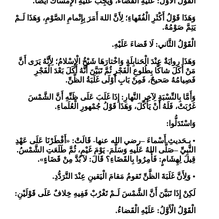
الْقَوْلُ الْأَوَّلُ:
عَلَيْهِ الْقَضاءُ، وَيَجِبُ عَلَيْهِ الْإِمْساكُ أَيْضًا.
وَهَذَا قَوْلُ أَكْثَرِ الْفُقَهاءِ؛ لِأَنَّ اللهَ أَمَرَ بِإِتْمامِ الصَّوْمِ، وَهَذَا لَـمْ
يَتِمَّ صَوْمُهُ.
الْقَوْلُ الثَّاني:
لَا قَضاءَ عَلَيْهِ.
وَهَذَا رِوايَةٌ عِنْدَ الْحَنابِلَةِ وَاخْتارَهَا شَيْخُ الْإِسْلامُ؛ لِأَنَّهُ يَرَى أَنَّ
مَنْ أَكَلَ شاكًّا بِطُلوعِ الْفَجْرِ ثُمَّ تَبَيَّنَ أَنَّهُ أَكَلَ بَعْدَ الْفَجْرِ
فَصِيامُهُ صَحيحٌ، فَمِنْ بَابِ أَوْلَى غَلَبَةُ الظَّنِّ.
وَأَمَّا بِالنِّسْبَةِ لِآخِرِ النَّهارِ:
إِذَا
غَلَبَ عَلَى ظَنِّهِ أَنَّ الشَّمْسَ
غَرُبَتْ، فَلَهُ أَنْ يَأْكُلَ، وَهَذَا قَوْلُ جُمْهورِ الْعُلَماءِ.
وَاسْتَدَلُّوا:
•
بِـحَديثِ أَسْماءَ –رضي الله عنها- قَالَتْ:
«أَفْطَرْنَا عَلَى عَهْدِ
النَّبِيِّ –صَلَّى اللهُ عَلَيهِ وَسَلَّمَ- يَوْمَ غَيْمٍ، ثُمَّ طَلَعَتِ الشَّمْسُ.
قِيلَ لِهِشَامٍ: فَأُمِرُوا بِالقَضَاءِ؟ قَالَ: لاَ بُدَّ مِنْ قَضَاءٍ».
•
وَلِأَنَّ غَلَبَةَ الظَّنِّ تَقومُ مَقامَ الْيَقينِ عِنْدَ التَّرَدُّدِ.
لَكِنْ إِذَا تَبَيَّنَ أَنَّ الشَّمْسَ لَـمْ تَغْرُبْ فَفِيهِ خِلافٌ عَلَى قَوْلَيْنِ:
الْقَوْلُ الْأَوَّلُ: عَلَيْهِ الْقَضاءُ.