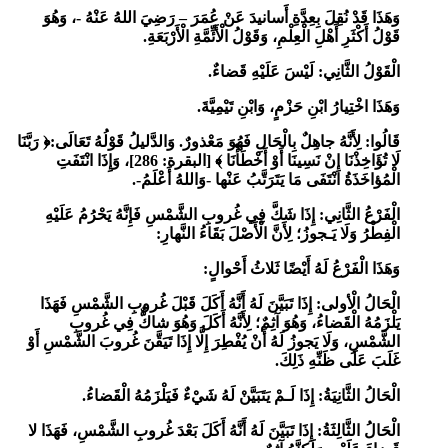
وَهَذَا قَدْ نُقِلَ بِعِدَّةِ أَسانيدَ عَنْ عُمَرَ – رَضِيَ اللهُ عَنْهُ -، وَهُوَ
قَوْلُ أَكْثَرِ أَهْلِ الْعِلْمِ، وَقَوْلُ الْأَئِّمَّةِ الْأَرْبَعَةِ.
الْقَوْلُ الثَّانِي: لَيْسَ عَلَيْهِ قَضاءٌ.
وَهَذَا اخْتِيارُ ابْنِ حَزْمٍ، وَابْنِ تَيْمِيَّةَ.
قَالُوا: لِأَنَّهُ جاهِلٌ بِالْحَالِ فَهُوَ مَعْذورٌ. وَالدَّليلُ قَوْلُهُ تَعَالَى:
﴿
رَبَّنَا
لَا تُؤَاخِذْنَا إِنْ نَسِينَا أَوْ أَخْطَأْنَا
﴾ [البقرة: 286]،
وَإِذَا انْتَفَتِ
الْمُؤاخَذَةُ انْتَفَى مَا يَتَرَتَّبُ عَنْها -وَاللهُ أَعْلَمُ-.
الْفَرْعُ الثَّانِي: إِذَا شَكَّ فِي غُروبِ الشَّمْسِ فَإِنَّهُ يَحْرُمُ عَلَيْهِ
الْفِطْرُ وَلَا يَـجوزُ؛ لِأَنَّ الْأَصْلَ بَقَاءُ النَّهارِ:
وَهَذَا الْفَرْعُ لَهُ أَيْضًا ثَلاثُ أَحْوالٍ:
الْحَالُ الْأولى:
إِذَا تَبَيَّنَ لَهُ أَنَّهُ أَكَلَ قَبْلَ غُروبِ الشَّمْسِ فَهَذَا
يَلْزَمُهُ الْقَضاءُ، وَهُوَ آثِمٌ؛ لِأَنَّهُ أَكَلَ وَهُوَ شاكٌّ فِي غُروبِ
الشَّمْسِ، وَلَا يَجوزُ لَهُ أَنْ يُفْطِرَ إِلَّا إِذَا تَيَقَّنَ غُروبَ
الشَّمْسِ أَوْ
غَلَبَ عَلَى ظَنِّهِ ذَلِكَ.
الْحَالُ الثَّانِيَةُ:
إِذَا لَـمْ يَتَبَيَّنْ لَهُ شَيْءٌ فَيَلْزَمُهُ الْقَضاءُ.
الْحَالُ الثَّالِثَةُ:
إِذَا تَبَيَّنَ لَهُ أَنَّهُ أَكَلَ بَعْدَ غُروبِ الشَّمْسِ، فَهَذَا لا