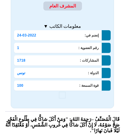
المشرف العام
معلومات الكاتب ▼
إنضم في:
24-03-2022
رقم العضوية :
1
المشاركات :
1718
الدولة :
تونس
قوة السمعة :
100
قَالَ الْمُصَنِّفُ –رَحِمَهُ اللهُ-:
"وَمَنْ أَكَلَ شاكًّا فِي طُلُوعِ الْفَجْرِ
صَحَّ صَوْمُهُ، لَا إِنْ أَكَلَ شاكًّا فِي غُروبِ الشَّمْسِ، أَوْ مُعْتَقِدًا أَنَّهُ
لَيْلًا فَبانَ نَهارًا".