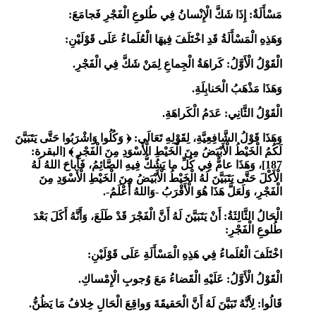
مَسْأَلَةٌ: إِذَا شَكَّ الْإِنْسانُ فِي طُلوعِ الْفَجْرِ فَجامَعَ:
وَهَذِهِ الْمَسْأَلَةُ قَدِ اخْتَلَفَ فِيهَا الْعُلَماءُ عَلَى قَوْلَيْنِ:
الْقَوْلُ الْأَوَّلُ: كَراهَةُ الْجِماعِ لِمَنْ شَكَّ فِي الْفَجْرِ.
وَهَذَا مَذْهَبُ الْحَنابِلَةِ.
الْقَوْلُ الثَّانِي: عَدَمُ الْكَراهَةِ.
وَهَذَا قَوْلُ الشَّافِعِيَّةِ، لِقَوْلِهِ
تَعَالَى: ﴿
وَكُلُوا وَاشْرَبُوا حَتَّى يَتَبَيَّنَ
لَكُمُ الْخَيْطُ الْأَبْيَضُ مِنَ الْخَيْطِ الْأَسْوَدِ مِنَ الْفَجْرِ
﴾ [البقرة:
187]، وَهَذَا
عامٌّ فِي كُلِّ ما يَشُكُّ فِيهِ الصَّائِمُ، فَأَباحَ اللهُ لَهُ
الْأَكْلَ حَتَّى يَتَبَيَّنَ لَهُ الْخَيْطُ
الْأَبْيَض
ُ مِنَ الْخَيْطِ الْأَسْوَدِ مِنَ
الْفَجْرِ،
وَلَعَلَّ هَذَا هُوَ الْأَقْرَبُ -وَاللهُ أَعْلَمُ-.
الْحَالُ الثَّالِثَةُ: أَنْ يَتَبَيَّنَ لَهُ أَنَّ الْفَجْرَ قَدْ طَلَعَ، وَأَنَّهُ أَكَلَ بَعْدَ
طُلوعِ الْفَجْرِ:
اخْتَلَفَ الْعُلَماءُ فِي هَذِهِ الْمَسْأَلَةِ عَلَى قَوْلَيْنِ:
الْقَوْلُ الْأَوَّلُ: عَلَيْهِ الْقَضاءُ مَعَ وُجوبِ الْإِمْساكِ.
قَالُوا: لِأَنَّهُ تَبَيَّنَ لَهُ أَنَّ الْحَقيقَةَ وَواقِعَ الْحَالِ خِلافُ مَا يَظُنُّ.