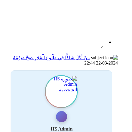
اضافة رد جديد
اضافة موضوع جديد
-->
مَنْ أَكَلَ شاكًّا فِي طُلُوعِ الْفَجْرِ صَحَّ صَوْمُهُ
22-03-2024 22:44
HS Admin