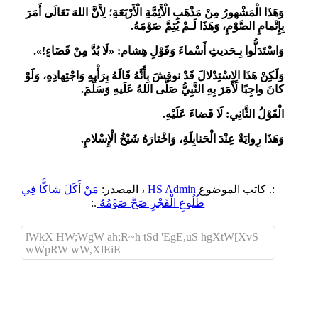
وَهَذَا الْمَشْهورُ مِنْ مَذْهَبِ الْأَئِمَّةِ الْأَرْبَعَةِ؛ لِأَنَّ اللهَ تَعَالَى أَمَرَ
بِإِتْمامِ الصَّوْمِ، وَهَذَا لَـمْ يُتِمَّ صَوْمَهُ.
وَاسْتَدَلُّوا بِـحَديثِ أَسْماءَ وَقَوْلِ هِشام:
«لَا بُدَّ مِنْ قَضَاءٍ!».
وَلَكِنْ هَذَا الِاسْتِدْلالَ قَدْ نوقِشَ بِأَنَّهُ قَالَهُ بِرَأْيِهِ وَاجْتِهادِهِ، وَلَوْ
كانَ واجِبًا لَأَمَرَ بِهِ النَّبِيُّ صَلَّى اللهُ عَلَيهِ وَسَلَّمَ.
الْقَوْلُ الثَّانِي: لَا قَضاءَ عَلَيْهِ.
وَهَذَا رِوايَةٌ عِنْدَ الْحَنابِلَةِ، وَاخْتارَهُ شَيْخُ الْإِسْلامِ.
:. كاتب الموضوع
HS Admin
، المصدر:
مَنْ أَكَلَ شاكًّا فِي
طُلُوعِ الْفَجْرِ صَحَّ صَوْمُهُ
.:
lWkX HW;WgW ah;R~h tSd 'EgE,uS hgXtW[XvS
wWpRW wW,XlEiE
اضافة رد جديد
اضافة موضوع جديد