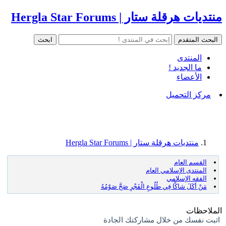
منتديات هرقلة ستار | Hergla Star Forums
المنتدى
ما الجديد !
الأعضاء
مركز التحميل
منتديات هرقلة ستار | Hergla Star Forums
القسم العام
المنتدى الإسلامي العام
الفقه الإسلامي
مَنْ أَكَلَ شاكًّا فِي طُلُوعِ الْفَجْرِ صَحَّ صَوْمُهُ
الملاحظات
اثبت نفسك من خلال مشاركتك الجادة