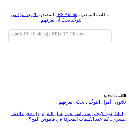
:. كاتب الموضوع
HS Admin
، المصدر:
ثلاثون أمرًا عن
التوحُّد يجبُ أن نعرفهم
.:
eghe,k Hlv~h uk hgj,pRE] d[fE Hk kuvtil
اضافة رد جديد
اضافة موضوع جديد
الكلمات الدلالية
ثلاثون
،
أمرًا
،
التوحُّد
،
يجبُ
،
نعرفهم
،
«
لماذا يقود الإنجليز سياراتهم على يسار الشوارع
|
معجزة العقل
البشري.. كم عدد الكلمات المخزنة في قاموس المخ؟
»