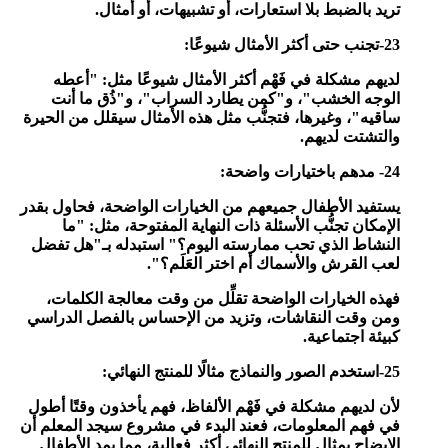
تريد بالضبط بلا استعارات، أو تشبيهات، أو أمثال.
23-تجنب حتى أكثر الأمثال شيوعًا:
لديهم مشكلة في فَهْم أكثر الأمثال شيوعًا مثل: "أعطه
الوجه الخشب"، و"كمن يطارد السراب"، و"ذُق ما أنت
ساقيه"، وغيرها، فتجنُّب مثل هذه الأمثال سيقلل من الحيرة
والتشتت لديهم.
24- مدهم باختيارات واضحة:
يستفيد الأطفال جميعهم من الخيارات الواضحة، فحاول بقدر
الإمكان تجنُّب الأسئلة ذات النهاية المفتوحة، مثل: "ما
النشاط الذي تحب ممارسته اليوم؟" استبدله بـ"هل تفضل
لعب القرش والأسماك أم اختر العَلَم؟".
فهذه الخيارات الواضحة تقلِّل من وقت معالجة الكلمات،
ومن وقت النقاشات، وتزيد من الإحساس بالفصل الدراسي
كبيئة اجتماعية.
25-استخدم الصور والنماذج مثالًا للمنتج النهائي:
لأن لديهم مشكلة في فَهْم الألفاظ، فهم يأخذون وقتًا أطول
في فهم المعلومات، فعند البدء في مشروع سيجد المعلم أن
الإيضاح بمثال للمنتج النهائي أكثر فعالية، مما يمد الأطفال