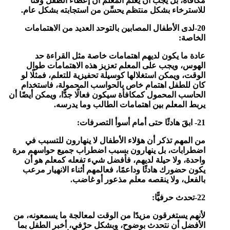
مكافأة، بل يجب أن يعلم المعلم أن إعطاء الطفل وقتًا
للاسترخاء بشكل منتظم يحسِّن من استجابته بشكل عام.
20-لدى الأطفال المصابين بالتوحد العديد من الاهتمامات
الخاصة:
عادة ما يكون لديهم اهتمامات خاصة مثل القراءة حد
الهوس، ويجب على المعلم تعزيز هذه الاهتمامات طوال
الوقت، ويمكن استغلالها كوسيلة تحفيزية للتعلم، فمثلًا لو
كان للطفل اهتمام خاص بالحواسب المحمولة، فاستخدام
الحاسب المحمول كمكافأة سيكون فعالًا جدًّا، ويمكن أيضًا أن
يربط المعلم بين اهتمامات الطالب وما يدرسه.
21- ابقَ هادئًا حتى أمام أسوأ التصرفات:
من المهم تذكر أن هؤلاء الأطفال لا ينهارون للتسبب في
اضطرابات، بل ينهارون بسبب اضطراب جميع حواسهم مرة
واحدة، ولا حيلة لديهم، فأفضل شيء تفعله كمعلم هو أن
يكون حضورك هادئًا وداعمًا، فعالمهم أثناء الانهيار مرعب
بالفعل، ولا ينقصه معلم مذعور أو غاضب.
22-تحدث حرفيًّا:
لأنهم يستغرقون مزيدًا من الوقت لمعالجة ما يسمعونه، من
الأفضل أن نتحدث بوضوح، وبشكل حرْفي، أخبر الطفل بما