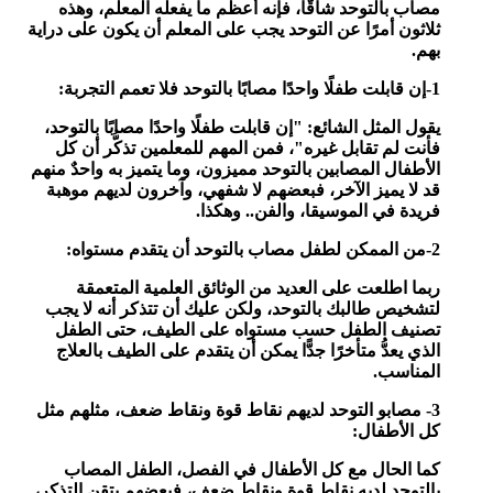
مصاب بالتوحد شاقًّا، فإنه أعظم ما يفعله المعلم، وهذه
ثلاثون أمرًا عن التوحد يجب على المعلم أن يكون على دراية
بهم.
1-إن قابلت طفلًا واحدًا مصابًا بالتوحد فلا تعمم التجربة:
يقول المثل الشائع: "إن قابلت طفلًا واحدًا مصابًا بالتوحد،
فأنت لم تقابل غيره"، فمن المهم للمعلمين تذكُّر أن كل
الأطفال المصابين بالتوحد مميزون، وما يتميز به واحدٌ منهم
قد لا يميز الآخر، فبعضهم لا شفهي، وآخرون لديهم موهبة
فريدة في الموسيقا، والفن.. وهكذا.
2-من الممكن لطفل مصاب بالتوحد أن يتقدم مستواه:
ربما اطلعت على العديد من الوثائق العلمية المتعمقة
لتشخيص طالبك بالتوحد، ولكن عليك أن تتذكر أنه لا يجب
تصنيف الطفل حسب مستواه على الطيف، حتى الطفل
الذي يعدُّ متأخرًا جدًّا يمكن أن يتقدم على الطيف بالعلاج
المناسب.
3- مصابو التوحد لديهم نقاط قوة ونقاط ضعف، مثلهم مثل
كل الأطفال:
كما الحال مع كل الأطفال في الفصل، الطفل المصاب
بالتوحد لديه نقاط قوة ونقاط ضعف، فبعضهم يتقن التذكر،