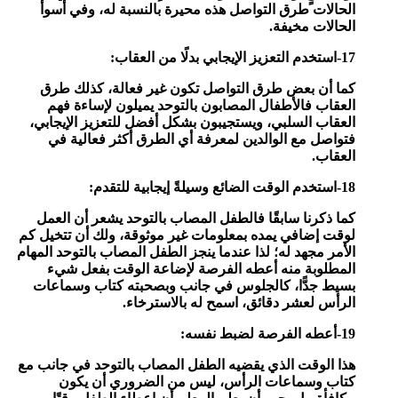
الحالات طرق التواصل هذه محيرة بالنسبة له، وفي أسوأ
الحالات مخيفة.
17-استخدم التعزيز الإيجابي بدلًا من العقاب:
كما أن بعض طرق التواصل تكون غير فعالة، كذلك طرق
العقاب فالأطفال المصابون بالتوحد يميلون لإساءة فهم
العقاب السلبي، ويستجيبون بشكل أفضل للتعزيز الإيجابي،
فتواصل مع الوالدين لمعرفة أي الطرق أكثر فعالية في
العقاب.
18-استخدم الوقت الضائع وسيلةً إيجابية للتقدم:
كما ذكرنا سابقًا فالطفل المصاب بالتوحد يشعر أن العمل
لوقت إضافي يمده بمعلومات غير موثوقة، ولك أن تتخيل كم
الأمر مجهد له؛ لذا عندما ينجز الطفل المصاب بالتوحد المهام
المطلوبة منه أعطه الفرصة لإضاعة الوقت بفعل شيء
بسيط جدًّا، كالجلوس في جانب وبصحبته كتاب وسماعات
الرأس لعشر دقائق، اسمح له بالاسترخاء.
19-أعطه الفرصة لضبط نفسه:
هذا الوقت الذي يقضيه الطفل المصاب بالتوحد في جانب مع
كتاب وسماعات الرأس، ليس من الضروري أن يكون