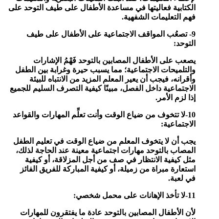
الكتابية فعاليتها في مساعدة الأطفال على طيف التوحد على
فهم التعليمات الشفهية.
9- تصعُب المواقف الاجتماعية على الأطفال على طيف
التوحد:
يصعب على الأطفال المصابين بالتوحد فَهْمُ الإشارات
والتلميحات الاجتماعية؛ مما يسبب حيرة وغرابة بين الطفل
وأقرانه، فيجب أن يعير المعلم المزيد من الانتباه للبيئة
الاجتماعية داخل الفصل، مبينًا كيفية التصرف السليم للجميع
إذا لزم الأمر.
10-لا تتخوف من ضياع الوقت وأنت تعلِّم المهارات والقواعد
الاجتماعية:
يجب أن لا يتخوف المعلم من ضياع الوقت في تعليم الطفل
المصاب بالتوحد مهارات اجتماعية معينة عند الحاجة لذلك،
مثل كيفية الانتظار في صف من أجل المزلاقة، أو كيفية
استعارة مبراة من زميلة، أو كيفية المباركة للفريق الفائز
في لعبة.
11-لا تأخذ الإهانات على محمل شخصي:
لأن الأطفال المصابين بالتوحد عادة ما يفتقرون للمهارات