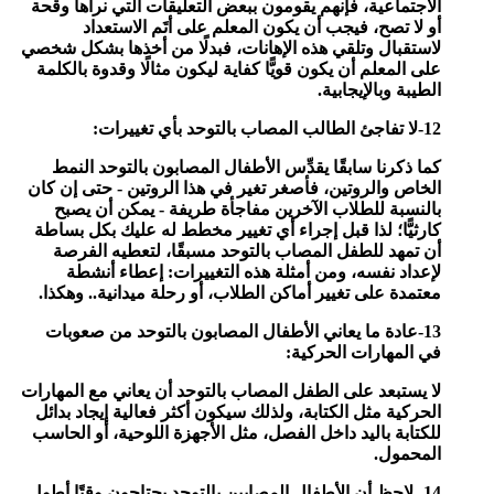
الاجتماعية، فإنهم يقومون ببعض التعليقات التي نراها وقحة
أو لا تصح، فيجب أن يكون المعلم على أتَم الاستعداد
لاستقبال وتلقي هذه الإهانات، فبدلًا من أخذها بشكل شخصي
على المعلم أن يكون قويًّا كفاية ليكون مثالًا وقدوة بالكلمة
الطيبة وبالإيجابية.
12-لا تفاجئ الطالب المصاب بالتوحد بأي تغييرات:
كما ذكرنا سابقًا يقدِّس الأطفال المصابون بالتوحد النمط
الخاص والروتين، فأصغر تغير في هذا الروتين - حتى إن كان
بالنسبة للطلاب الآخرين مفاجأة طريفة - يمكن أن يصبح
كارثيًّا؛ لذا قبل إجراء أي تغيير مخطط له عليك بكل بساطة
أن تمهد للطفل المصاب بالتوحد مسبقًا، لتعطيه الفرصة
لإعداد نفسه، ومن أمثلة هذه التغييرات: إعطاء أنشطة
معتمدة على تغيير أماكن الطلاب، أو رحلة ميدانية.. وهكذا.
13-عادة ما يعاني الأطفال المصابون بالتوحد من صعوبات
في المهارات الحركية:
لا يستبعد على الطفل المصاب بالتوحد أن يعاني مع المهارات
الحركية مثل الكتابة، ولذلك سيكون أكثر فعالية إيجاد بدائل
للكتابة باليد داخل الفصل، مثل الأجهزة اللوحية، أو الحاسب
المحمول.
14- لاحظ أن الأطفال المصابين بالتوحد يحتاجون وقتًا أطول