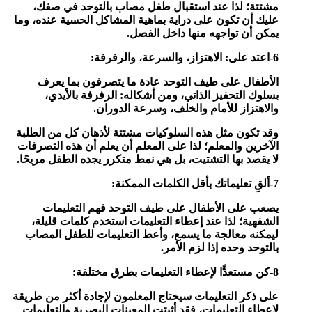
مشتتة؛ لذا عند استقبال طفل مصاب بالتوحد في صفك،
عليك أن تكون على دراية بماهية المشاكل الحسية عنده، وما
يمكن أن تواجهه منها داخل الفصل.
6-اعتد على: الاهتزاز، والسرعة، والرفرفة:
الأطفال على طيف التوحد عادة ما يتصرفون بما يعرف
بسلوك التحفيز الذاتي، ومن أشكاله: الرفرفة بالأيدي،
والاهتزاز للأمام والخلف، وسرعة الدوران.
وقد تكون مثل هذه السلوكيات مشتتة لأذهان كل من الطلبة
الآخرين والمعلم؛ لذا على المعلم أن يعلم أن هذه التصرفات
لا يقصد بها التشتيت، بل هي نمط متكرر يجده الطفل مريحًا.
7-ألقِ تعليماتك بأقل الكلمات الممكنة:
يصعب على الأطفال على طيف التوحد فهم التعليمات
الشفهية؛ لذا عند إعطاء التعليمات استخدم كلمات قليلة،
ليمكنه معالجة ما يسمع، وأعط التعليمات للطفل المصاب
بالتوحد وحده إذا لزم الأمر.
8-كن مستعدًّا لإعطاء التعليمات بطرق مختلفة:
على ذكر التعليمات سيحتاج المعلمون لإجادة أكثر من طريقة
لإعطاء التعليمات، فقد أثبتت المعينات البصرية والتعليمات