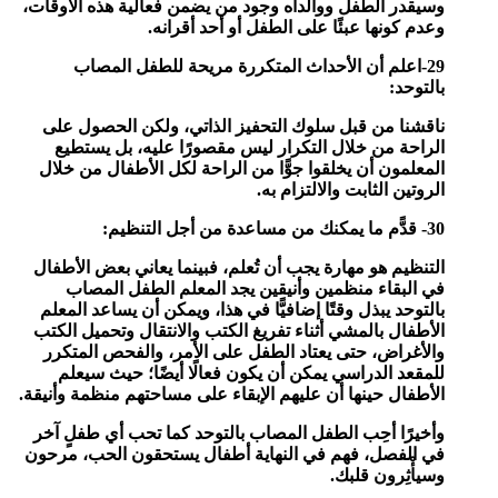
وسيقدر الطفل ووالداه وجود من يضمن فعالية هذه الأوقات،
وعدم كونها عبئًا على الطفل أو أحد أقرانه.
29-اعلم أن الأحداث المتكررة مريحة للطفل المصاب
بالتوحد:
ناقشنا من قبل سلوك التحفيز الذاتي، ولكن الحصول على
الراحة من خلال التكرار ليس مقصورًا عليه، بل يستطيع
المعلمون أن يخلقوا جوًّا من الراحة لكل الأطفال من خلال
الروتين الثابت والالتزام به.
30- قدًّم ما يمكنك من مساعدة من أجل التنظيم:
التنظيم هو مهارة يجب أن تُعلم، فبينما يعاني بعض الأطفال
في البقاء منظمين وأنيقين يجد المعلم الطفل المصاب
بالتوحد يبذل وقتًا إضافيًّا في هذا، ويمكن أن يساعد المعلم
الأطفال بالمشي أثناء تفريغ الكتب والانتقال وتحميل الكتب
والأغراض، حتى يعتاد الطفل على الأمر، والفحص المتكرر
للمقعد الدراسي يمكن أن يكون فعالًا أيضًا؛ حيث سيعلم
الأطفال حينها أن عليهم الإبقاء على مساحتهم منظمة وأنيقة.
وأخيرًا
أحِب الطفل المصاب بالتوحد كما تحب أي طفلٍ آخر
في الفصل، فهم في النهاية أطفال يستحقون الحب، مرحون
وسيأْثِرون قلبك.