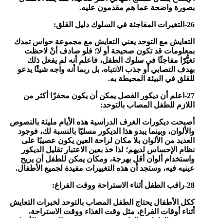
بصورة واضحة عما هم مقدمون عليه.
26-التغيرات المفاجئة في السلوك دليل القلق:
التعايش مع التوحد يعني التعايش مع مجموعة حواس تمدك
بمعلومات قد تكون صحيحة أو لا؛ فلو صادف أنْ لاحظت
تغيُّرًا مفاجئًا في سلوك الطفل، فاعلم أنه لم يفعل ذلك
بهدف التصابي أو جذب الانتباه، بل ربما أنه واجه شيئًا يدعو
للقلق في البيئة المحيطة به.
27-اعلم أن ديكور الفصل يمكن أن يكون محفزًا أكثر من
اللازم للطفل المصاب بالتوحد:
أصبحت ديكورات الغرف الدراسية هذه الأيام مليئة بالنصوص
والألوان، وبينما يبدو هذا الديكور مسليًا بالنسبة لك، فوجود
العديد من الألوان بلا مكان لراحة العين يكون عصيبًا على
نظام الإحساس لديهم؛ لذا خذ بعين الاعتبار تقليل الديكور
واستخدام ألوان أقل بهرجة، ومكان يمكن للطفل أن يريح
عينيه فيه، وستجد أن هذه التغييرات مفيدة لجميع الأطفال.
28-راقب الطفل أثناء الاستراحة ووقت الفراغ:
ككل الأطفال يحتاج الطفل المصاب بالتوحد لخبرات التعايش
أثناء أوقات الفراغ، مثل وقت الغذاء ووقت الاستراحة،