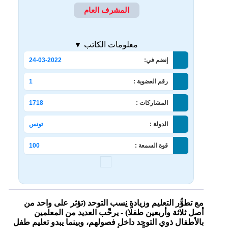
المشرف العام
معلومات الكاتب ▼
إنضم في:
24-03-2022
رقم العضوية :
1
المشاركات :
1718
الدولة :
تونس
قوة السمعة :
100
مع تطوُّر التعليم وزيادة نِسب التوحد (تؤثر على واحد من
أصل ثلاثة وأربعين طفلًا) - يرحِّب العديد من المعلمين
بالأطفال ذوي التوحد داخل فصولهم، وبينما يبدو تعليم طفل