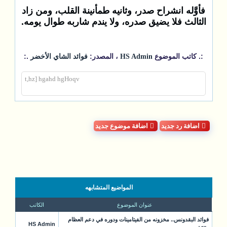
فأوَّله انشراح صدر، وثانيه طمأنينة القلب، ومن زاد
الثالث فلا يضيق صدره، ولا يندم شاربه طوال يومه.
:. كاتب الموضوع
، المصدر:
.:
HS Admin
فوائد الشاي الأخضر
t,hz] hgahd hgHoqv
اضافة رد جديد
اضافة موضوع جديد
المواضيع المتشابهه
عنوان الموضوع
الكاتب
فوائد البقدونس.. مخزونه من الفيتامينات ودوره في دعم العظام
HS Admin