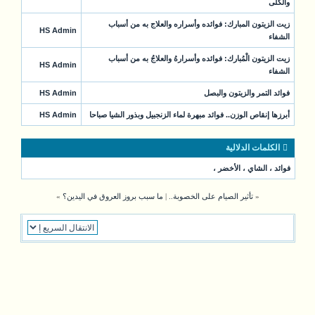
والكلى
زيت الزيتون المبارك: فوائده وأسراره والعلاج به من أسباب
HS Admin
الشفاء
زيت الزيتون الْمُبارك: فوائده وأسرارهُ والعلاجُ به من أسباب
HS Admin
الشفاء
فوائد التمر والزيتون والبصل
HS Admin
أبرزها إنقاص الوزن.. فوائد مبهرة لماء الزنجبيل وبذور الشيا صباحا
HS Admin
الكلمات الدلالية
فوائد
،
الشاي
،
الأخضر
،
«
تأثير الصيام على الخصوبة..
|
ما سبب بروز العروق في اليدين؟
»