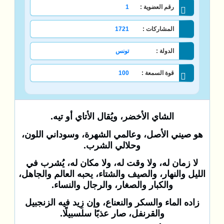
رقم العضوية :
1
المشاركات :
1721
الدولة :
تونس
قوة السمعة :
100
الشاي الأخضر، ويُقال الأتاي أو تيه.
هو صيني الأصل، وعالمي الشهرة، وسوداني اللون،
وحلالي الشرب.
لا زمان له، ولا وقت له، ولا مكان له، يُشرب في
الليل والنهار، والصيف والشتاء، يحبه العالم والجاهل،
والكبار والصغار، والرجال والنساء.
زاده الماء والسكر والنعناع، وإن زِيد فيه الزنجبيل
والقرنفل، صار عذبًا سلسبيلًا.