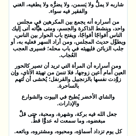
شاربه لا يملُّ ولا يَسمن، ولا يضرُّه ولا يطغيه، الغني
والفقير فيه سواء.
من أسراره أنه يجمع بين المكرهين في مجلس
واحد، وينشط الذاكرة والجسم، ومتى هيَّأته أتى إليك
الناس أفواجًا أفواجًا، ويفتح باب الحوار بين الناس،
ويطوِّل حديث المجلس، ومن أراد السهر فعليه به، أو
جلب الزبائن فليهيئه في باب محله؛ فسيرى العجب
العُجاب.
ومن أسراره أن المرأة التي تريد أن تصير كالحور
العين أمام أعين زوجها، فلا تنسَ من تهيئة الأتاي، وإن
زوَّدت نفسها بالزنجبيل والقرنفل؛ يُخشى أن تُتهم
بالساحرة.
والشاي الأخضر يُطبخ في البيوت والشوارع
والإدارات.
جعل الله فيه بركة، وشهرة، ومحبة، حتى قلَّ
مبغضوه، وما سمعت له عدوًّا قطُّ.
كل يوم تزداد أسماؤه، ومحبوه، ومشتروه، وبائعه.