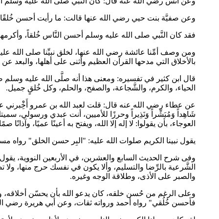
وعن أنس رضي الله عنه قال: كان النَّبي صلى الله عليه وسلم أحس
وعن صفيَّة بنت حيي رضي الله عنها قالت: ما رأيت أحسن خُلقًا
فقد كان النَّبي صلى الله عليه وسلم أحسن النَّاس خُلقاً، وأكرمهم، وأتق
ومن وصف أمِّنا عائشة رضي الله عنها، لخلق نبيِّنا صلى الله علي
بالأخلاق التي مدحها القرآن العظيم وأثنى على أهلها، والبعد عن
قال ابن كثير في تفسيره: ومعنى هذا أنه صلَّى الله عليه وسلم صار ا
الحياء، والكرم، والشَّجاعة، والصفح، والحلم، وكل خُلقٍ جميل.
عن عطاء رضي الله عنه قال: قلت لعبد الله بن عمرو أَخِْْبرني عن صفة ر
شَاهِداً وَمُبَشِّراً وَنَذِيراً وحرزًا للأميين، أنت عبدي ورسولي،
العوجاء، بأن يقولوا: لا إله إلا الله، ويفتح به أعينًا عميًا، وآذانًا صمً
يقول نبينا الكريم صلوات الله عليه: "البِر حسن الخلق" رواه مس
وفى شرح الحديث السابع والعشرين، في الأربعين النووية، يقول
الشَّرعية بالرِّضا والتسليم، وألا يكون في نفسك حرج منها، ولا 
والصبر على الأذى، وطلاقة الوجه وغيره.
وعلى الرغم من حُسن خلقه، كان يدعو الله بأن يحسّن أخلاقه، وي
فأحسن خُلُقي" رواه أحمد ورواته ثقات، وعن أبي هريرة رضي الله