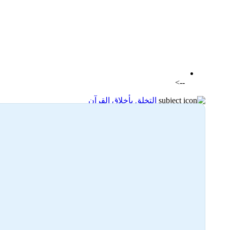
اضافة رد جديد
اضافة موضوع جديد
-->
التخلق بأخلاق القرآن
07-04-2024 22:48