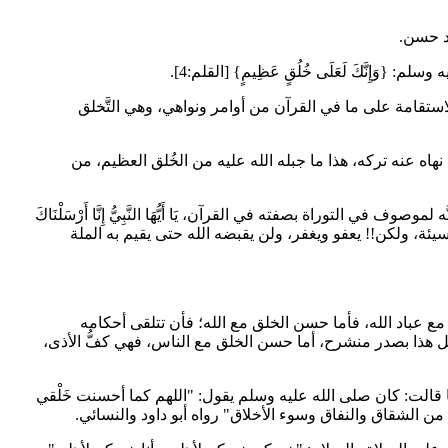
اد حسن.
وَإِنَّكَ لَعَلَى خُلُقٍ عَظِيمٍ} [القلم:4].
الاستقامة على ما في القرآن من أوامر ونواهي، وهي التَّخلق
ا نهاه عنه تركه، هذا ما جبله الله عليه من الخُلق العظيم، من
لتوراة بصفته في القرآن، يَا أَيُّهَا النَّبِيُّ إِنَّا أَرْسَلْنَاكَ
ة السيئة، ولكن!! يعفو ويغفر، ولن يقبضه الله حتى يقيم به الملة
 عباد الله، فأما حسن الخلق مع الله؛ فأن تتلقى أحكامه
تقابل هذا بصدر منشرح، أما حسن الخلق مع الناس، فهي كفُّ الأذى،
 قالت: كان صلى الله عليه وسلم يقول: "اللهم كما أحسنت خَلْقي
ن الشقاق والنفاق وسوء الأخلاق" رواه أبو داود والنسائي.