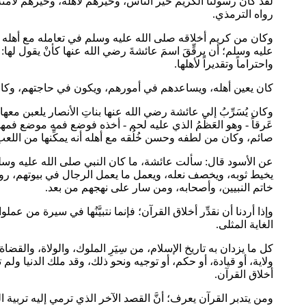
لقد كان رسولنا الكريم خير الناس، وخيرهم لأهله، وخيرهم لأمت
رواه الترمذي.
وكان من كريم أخلاقه صلى الله عليه وسلم في تعامله مع أهله وزو
عليه وسلم؛ أن يرقِّقَ اسمَ عائشةَ رضي الله عنها كأنْ يقول لها: "يا
واحتراماً وتقديراً لأهلها.
كان يعين أهله، ويساعدهم في أمورهم، ويكون في حاجتهم، وكانت
وكان يُسَرِّبُ إلى عائشة رضي الله عنها بناتِ الأنصار يلعبن معه
عَرقاً - وهو العَظْمُ الذي عليه لحم - أخذه فوضع فمه موضع فمها، 
صائم، وكان من لطفه وحسن خُلُقه مع أهله أنه يمكِّنها من اللعب
عن الأسود قال: سألت عائشة، ما كان النبي صلى الله عليه وسل
يخيط ثوبه، ويخصف نعله، ويعمل ما يعمل الرجال في بيوتهم، روا
خاتم النبيين، وأصحابه، ومن سار على نهجهم من بعد.
وإذا أردنا أن نقدِّر أخلاق القرآن؛ فإنما نتبيَّنُها في سيرة من
الغاية المثلى.
كل ما يزدان به تاريخ الإسلام، من سِيَرِ الملوك، والولاة، والقض
ولاية، أو قيادة، أو حكم، أو توجيه ونحو ذلك، وقد ملك الدنيا و
أخلاق القرآن.
ومن يتدبر القرآن يعرف؛ أنَّ القصد الآخر الذي ترمي إليه تربية ا