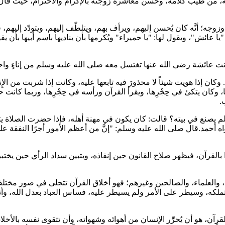
ه، من طيب كلامه، وحُسن معاشرة زوجته بالإكرام والاحترام، حيث قال ع
جه؛ أنَّه كان يُحسن إليهم، ويرأف بهم، ويتلطّف إليهم، ويتودّد إليهم،
 عائش"، ويقول لها: "يا حميراء" ويُكرمها بأن يناديها باسم أبيها بأن يقول له
 عائشة رضي الله عنها تغتسل معه صلى الله عليه وسلم من إناءٍ واحد
ا‏.‏ وكان إذا هويت شيئاً لا محذورَ فيه تابعها عليه، وكانت إذا شربت من
وكان يتكئ في حِجْرِها، ويقرأ القرآن ورأسه في حِجْرِها، وربما كانت حائضا
.
م يصنع في بيته؟ قالت: كان يكون في مهنة أهله، فإذا حضرت الصلاة يت
ه أحمد.قال صلى الله عليه وسلم: "إنَّ من أعظم الأمور أجرًا النفقة 
 عملوا بالقرآن، فيظهر صلاح القانون حين إنفاذه، ويتبين سداد الرأي حين ي
اة، والعلماء، والصالحين وغيرهم؛ فهو أخلاق القرآن تتجلى في صور مختلفة
لم تملكه، وسيطر على الأمر ولم يسيطر عليه، فساس العباد بعدل الله، و
لقرآن، هو أن يُحرِّّر الإنسان من أهوائه وشهواته، وأن تتقوى نفسه بالأخل