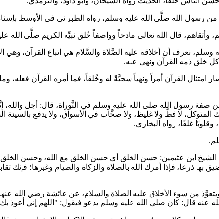
ن النَّاس خُلقًا، الحديث رواه الشيخان، وأبو داود، والترمذي.
 من رسول الله صلَّى الله عليه وسلم، رواه الطبراني في الأوسط بإسن
اهم، قال الله تعالى مادحاً وواصفاً خُلق نبيِّه الكريم صلَّى الله عليه وسلم: {
ه وسلم، نعرف أن أخلاقه عليه الصَّلاة والسَّلام هي اتباع القرآن، وهي 
 كل خلق ذمه القرآن ونهى عنه.
متثال القرآن أمراً ونهياً سجيَّةً له وخُلقاً، فما أمره القرآن فعله، وم
سول الله صلى الله عليه وسلم في التَّوراة، قال: أجل والله، إنَّه لموصوف في ا
 سميتك المتوكل، لا فظَّ ولا غليظ، ولا صخَّاب في الأسواق، ولا يدفع بالسيئ
ا، وقلوبًا غلفًا، رواه البخاري.
لم.
 الشيخ ابن عثيمين: حسن الخلق أي حسن الخلق مع الله، وحسن الخلق مع
تضيق بها ذرعا، فإذا أمرك الله بالصلاة والزكاة والصيام وغيرها؛ فإنك 
تعوَّذ من سوء الأخلاق عليه الصلاة والسلام، عن عائشة رضي الله عنها
 عنه قال: كان صلى الله عليه وسلم يدعو فيقول: "اللهم إني أعوذ بك م