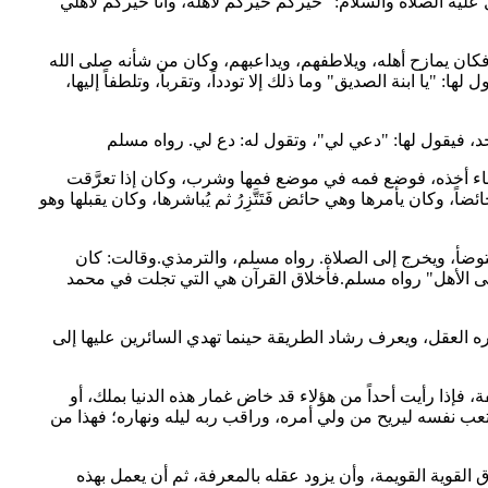
ليه الصلاة والسلام: "خيركم خيركم لأهله، وأنا خيركم لأهلي"
 فكان يمازح أهله، ويلاطفهم، ويداعبهم، وكان من شأنه صلى الله
ا: "يا ابنة الصديق" وما ذلك إلا تودداً، وتقرباً، وتلطفاً إليها،
، فيقول لها: "دعي لي"، وتقول له: دع لي. رواه مسلم
 الإِناء أخذه، فوضع فمه في موضع فمها وشرب، وكان إذا تعرَّقت
ً، وكان يأمرها وهي حائض فَتَتَّزِرُ ثم يُباشرها، وكان يقبلها وهو
وضأ، ويخرج إلى الصلاة. رواه مسلم، والترمذي.وقالت: كان
على الأهل" رواه مسلم.فأخلاق القرآن هي التي تجلت في محمد
ختبره العقل، ويعرف رشاد الطريقة حينما تهدي السائرين عليها إلى
، فإذا رأيت أحداً من هؤلاء قد خاض غمار هذه الدنيا بملك، أو
أتعب نفسه ليريح من ولي أمره، وراقب ربه ليله ونهاره؛ فهذا من
اق القوية القويمة، وأن يزود عقله بالمعرفة، ثم أن يعمل بهذه