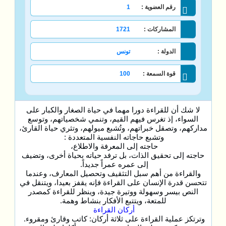
رقم العضوية :
1
المشاركات :
1721
الدولة :
تونس
قوة السمعة :
100
لا شك أن للقراءة دورا مهما في حياة الصغار والكبار على
السواء، إذ تغرس فيهم القيم، وتنمي شخصياتهم، وتوسع
مداركهم، وتصقل خبراتهم، وتُشبع ميولهم، وتثري حياة القارئ،
وتشبع حاجاته النفسية المتعددة :
حاجته إلى المعرفة والاطلاع،
حاجته إلى تحقيق الذات، بل ترفد حياته بحياة أخرى، وتضيف
إلى عمره عمراً جديداً.
والقراءة من أهم سبل التثقيف وتحصيل المعارف، وعندما
تتحسن قدرة الإنسان على القراءة فإنه يقفز بعيدا، ويتنقل في
النص بيسر وسهولة ووتيرة جيدة، وينظر للقراءة كمصدر
للمتعة، ويتتبع الأفكار بنشاط وهمة.
أركان القراءة
وترتكز عملية القراءة على ثلاثة أركان: كاتب وقارئ ومقروء.