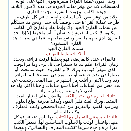
وحتى تكون عملية القراءة مثمرة وتؤتي أكلها على الوجه
المستطاب لابد من توفر معالم الجودة في هذه الأصول الثلاثة،
جودة الكاتب، وجودة المقروء، وجودة القارئ.
ولابد من توفر بعض الأساسيات والصفات في كل طرف من
أطراف عملية القراءة حتى يوصف بأنه جيد.. ونحن هنا سنتكلم
عن سمات القارئ الجيد أولا، وإنما بدأنا بالقارئ لأن الكاتب
ومكتوبه لا تكون له قيمة ذات شأن أو أثر ملحوظ إلا إذا وجد
القارئ الذي يفهم ما يقرأ وينتفع بما يفهم. فما هي سمات هذا
القارئ المنشود؟
سمات القارئ الجيد
أولا: التخطيط للقراءة
فالقراءة عنده كالفريضة، فهو يخطط لوقت قراءته، ويحدد
زمان القراءة، فكم ساعة سيقرأ في كل يوم، وما هو الوقت
الذي سيقرأ فيه، ولا يترك الأمر للظروف حيث سمحت، أو
يجعلها في وقت فراغه، أو حين يجد في نفسه قابلية للقراءة..
وقد وجدنا أكثر أو أغلب من اشتهر في هذا المجال يتحدث عن
عدد معين من الساعات أحيانا سبع ساعات وأحيانا أكثر، وله حد
أدنى لا يقل عنه وإنما ربما زاد.
ثانيا: الخبرة في اختيار الكتب
والقدرة على اختيار الجيد
المفيد، وترك الغث قليل النفع، وكذلك معرفة أنواع العلوم،
ومراتب الكتب، والتفريق بين كتب التخصص وكتب المعارف
وكتب التسالي.
ثالثا: الخبرة في التعامل مع الكتاب
وما يلزم عند قراءة كل
منها، واختيار الوقت والأسلوب المناسبين لها، فبعض الكتب
تقرأ مرة واحدة سريعا "ككتب المعارف والتسالي"، وبعضها