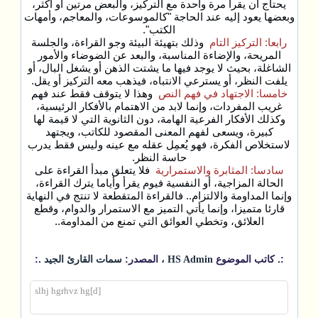
يحتاج أن يقرأ مرة واحدة مع التركيز، والبعض مرتين أو أكثر،
وبعضها يعود إليه عند الحاجة "كالموسوعات، والمعاجم، وأمهات
الكتب".
رابعا: التركيز التام
وذلك بتهيئة البيئة وجو القراءة، والجلسة
المريحة، والإضاءة المناسبة، والبعد عن الضوضاء والأمور
الشاغلة، بحيث لا يوجد فيها ما يشتت الذهن أو يشغل البال، أو
يلفت النظر، أو يسترعي الانتباه، فيذهب معه التركيز أو يقل.
خامسا: الاجتهاد في فهم النص
وهذا لا يتوقف فقط عند فهم
غريب المفردات، وإنما لابد من الاهتمام بالأفكار الرئيسية،
وكذلك الأفكار الفرعية الهامة، دون الثانوية التي لا قيمة لها
كبيرة، ويسعى لفهم المعنى المقصود للكاتب، ويجتهد
لاستخلاص الفكرة، فهو يُعمِل عقله مع عينه وليس فقط يدرب
حاسة النظر.
سادسا: المثابرة والاستمرارية
فلا يتعلق مبدأ القراءة على
الحالة المزاجية، أو النفسية فيوم يقرأ وأياما يترك القراءة،
وإنما المداومة والالتزام.. فالقراءة المتقطعة لا تنتج في النهاية
قارئا متميزا، وإنما يأتي التميز مع الاستمرار والدوام، وقطع
العلائق، وتخطي العوائق التي تمنع من المداومة..
:. كاتب الموضوع
، المصدر:
.:
HS Admin
سمات القارئ الجيد
slhj hgrhvz hg[d]