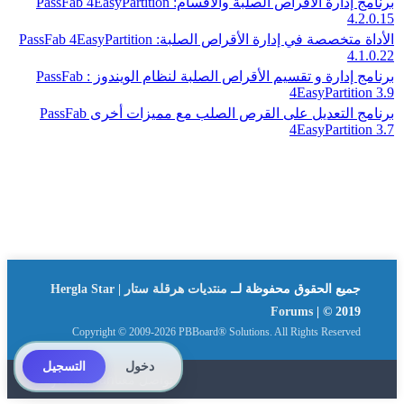
برنامج إدارة الأقراص الصلبة والأقسام: PassFab 4EasyPartition
4.2.0.15
الأداة متخصصة في إدارة الأقراص الصلبة: PassFab 4EasyPartition
4.1.0.22
برنامج إدارة و تقسيم الأقراص الصلبة لنظام الويندوز : PassFab
4EasyPartition 3.9
برنامج التعديل على القرص الصلب مع مميزات أخرى PassFab
4EasyPartition 3.7
جميع الحقوق محفوظة لــ
منتديات هرقلة ستار | Hergla Star
Forums
| © 2019
Copyright © 2009-2026 PBBoard® Solutions. All Rights Reserved
دخول
التسجيل
تواصل معنا
By: Suliman