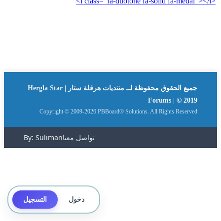
<i class="fa-duotone fa-solid fa-medal"></i>
جميع الحقوق محفوظة لــ
منتديات هرقلة ستار | Hergla Star
Forums
| © 2019
Copyright © 2009-2026 PBBoard® Solutions. All Rights Reserved
تواصل معنا
By: Suliman
دخول
التسجيل