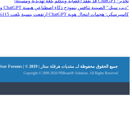
تحذير: ChatGPT قد يفقد أعصابه ويتكلم بلغة تهديدية ومسيئة!
"ديب سيك" الصينية تنافس بنموذج ذكاء اصطناعي هيمنة ChatGPT وGemini
كاسبرسكي: هجمات انتحال هوية ChatGPT ارتفعت بنسبة بلغت 115% في 2025
جميع الحقوق محفوظة لــ
منتديات هرقلة ستار | Hergla Star Forums
| © 2019
Copyright © 2009-2026 PBBoard® Solutions. All Rights Reserved