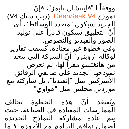
ووفقاً لـ"فايننشال تايمز"، فإنّ
نموذج
DeepSeek V4
(ديب سيك V4)
الجديد سيكون "متعدد الوسائط"، أي
أنّ التطبيق سيكون قادراً على توليد
الصور والفيديو والنصوص.
وفي خطوة غير معتادة، كشفت تقارير
لوكالة "رويترز" أنّ الشركة التي تتخذ
من هانغتشو مقراً لها، لم تعرض
نموذجها الجديد على صانعي الرقائق
الأميركيين مثل "إنفيديا"، بل شاركته مع
موردين محليين مثل "هواوي".
ويُعتقد أنّ هذه الخطوة تخالف
الممارسات المعتادة في الصناعة، حيث
يتم عادة مشاركة النماذج الجديدة
لضمان توافق البرامج مع الأجهزة. فيما