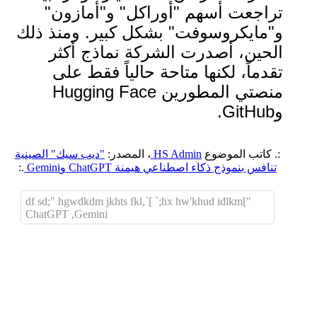
تراجعت أسهم "أوراكل" و"أمازون"
و"مايكروسوفت" بشكل كبير. ومنذ ذلك
الحين، أصدرت الشركة نماذج أكثر
تقدماً، لكنها متاحة حالياً فقط على
منصتي المطورين Hugging Face
وGitHub.
:. كاتب الموضوع
HS Admin
، المصدر:
"ديب سيك" الصينية
تنافس بنموذج ذكاء اصطناعي هيمنة ChatGPT وGemini
.:
"]df sd;" hgwdkdm jkhts fkl,`[ `;hx hw'khud idlkm
ChatGPT ,Gemini
اضافة رد جديد
اضافة موضوع جديد