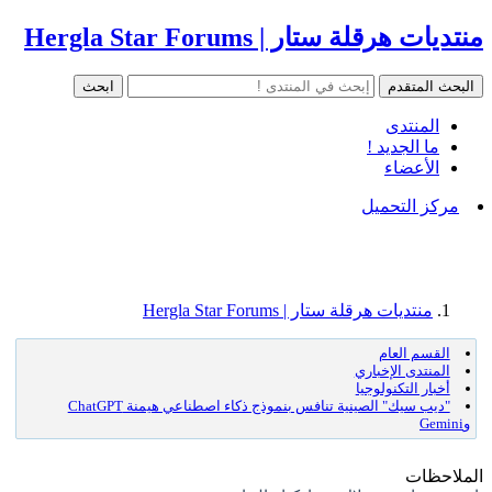
منتديات هرقلة ستار | Hergla Star Forums
المنتدى
ما الجديد !
الأعضاء
مركز التحميل
منتديات هرقلة ستار | Hergla Star Forums
القسم العام
المنتدى الإخباري
أخبار التكنولوجيا
"ديب سيك" الصينية تنافس بنموذج ذكاء اصطناعي هيمنة ChatGPT
وGemini
الملاحظات