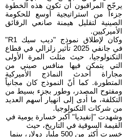
يرجّح المراقبون أن تكون هذه الخطوة
جزءاً من استراتيجية أوسع للحكومة
الصينية لتقليل هيمنة صانعي الرقائق
الأميركيين.
وكان لإطلاق نموذج "ديب سيك R1"
في جانفي 2025 تأثير زلزالي في قطاع
التكنولوجيا، حيث مثلت المرة الأولى
التي يتمكن فيها منافس صيني من
مجاراة أحدث النماذج الأميركية
المتطورة. كما أنّ النموذج كان مجانياً
ومفتوح المصدر، وطور بجزء بسيط من
التكلفة، ما أدى إلى انهيار أسهم العديد
من شركات التكنولوجيا.
وشهدت "إنفيديا" أكبر خسارة يومية في
القيمة السوقية في التاريخ، حيث
خسرت أكثر من 500 مليار دولار، بينما