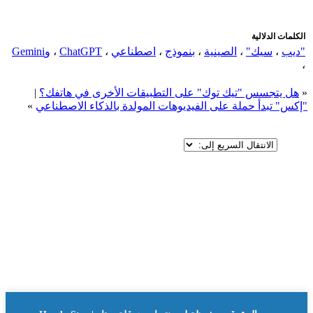
الكلمات الدلالية
"ديب
،
سيك"
،
الصينية
،
بنموذج
،
اصطناعي
،
ChatGPT
،
وGemini
،
«
هل يتجسس "تيك توك" على التطبيقات الأخرى في هاتفك؟
|
"إكس" تبدأ حملة على الفيديوهات المولدة بالذكاء الاصطناعي
»