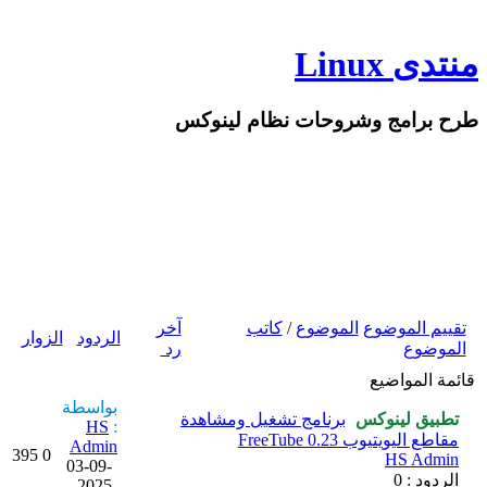
منتدى Linux
طرح برامج وشروحات نظام لينوكس
اضافة موضوع جديد
تقييم الموضوع
الموضوع
/
كاتب
آخر
الردود
الزوار
الموضوع
رد
قائمة المواضيع
بواسطة
تطبيق لينوكس
برنامج تشغيل ومشاهدة
HS
:
مقاطع اليويتيوب FreeTube 0.23
Admin
395
0
HS Admin
03-09-
الردود : 0
2025