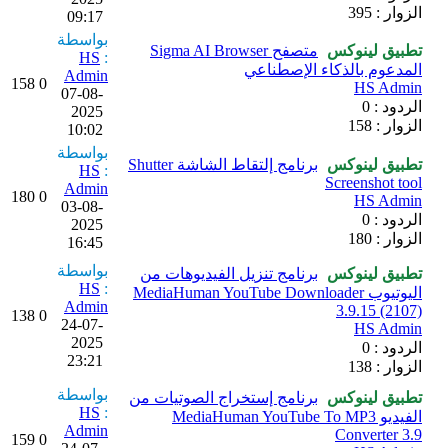
الزوار : 395
09:17
بواسطة
تطبيق لينوكس
متصفح Sigma AI Browser
HS
:
المدعوم بالذكاء الإصطناعي
Admin
158
0
HS Admin
07-08-
الردود : 0
2025
الزوار : 158
10:02
بواسطة
تطبيق لينوكس
برنامج إلتقاط الشاشة Shutter
HS
:
Screenshot tool
Admin
180
0
HS Admin
03-08-
الردود : 0
2025
الزوار : 180
16:45
بواسطة
تطبيق لينوكس
برنامج تنزيل الفيديوهات من
HS
:
اليوتيوب MediaHuman YouTube Downloader
Admin
3.9.15 (2107)
138
0
24-07-
HS Admin
2025
الردود : 0
23:21
الزوار : 138
بواسطة
تطبيق لينوكس
برنامج إستخراج الصوتيات من
HS
:
الفيديو MediaHuman YouTube To MP3
Admin
Converter 3.9
159
0