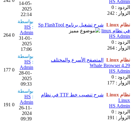
242
0
HS Admin
14-05-
الردود : 0
2025
الزوار : 242
22:14
بواسطة
نظام Linux
شرح تشغيل برنامج Sp FlashTool
HS
:
في نظام linux
Admin
264
0
HS Admin
31-01-
الردود : 0
2025
الزوار : 264
17:06
بواسطة
نظام Linux
المتصفح الأسرع والمختلف
HS
:
Whale Browser 4.29
Admin
177
0
HS Admin
28-01-
الردود : 0
2025
الزوار : 177
09:33
بواسطة
نظام Linux
شرح تنصيب خط TTF في نظام
HS
:
Linux
Admin
191
0
HS Admin
26-11-
الردود : 0
2024
الزوار : 191
09:39