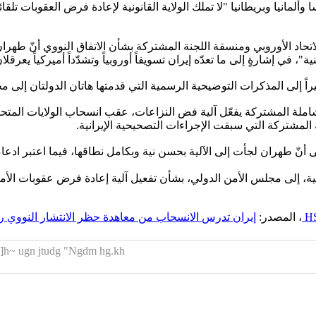
ألمانيا وبريطانيا "لا تملك الولاية القانونية لإعادة فرض العقوبات تلقائ
د الأوروبي ومنسقة اللجنة المشتركة بشأن الاتفاق النووي أنّ طهرا
ي إشارةٍ إلى ما تعدّه إيران تسويفاً أوروبياً وتشدّداً أميركياً يعرقلا
لمذكرات التوضيحية الرسمية التي قدمتها هاتان الدولتان إلى مجلس الأمن في 1
 المشتركة يفعّل آلية فض النزاعات، عقب انسحاب الولايات المتحدة من 
ية، إلى مجلس الأمن الدولي، بشأن تفعيل آلية إعادة فرض عقوبات الأمم 
H
، المصدر:
إيران تدرس الانسحاب من معاهدة حظر الانتشار النووي رداً
]h~ ugn jtudg "Ngdm hg.kh]"