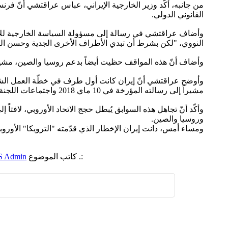
من جانبه، أكّد وزير الخارجية الإيراني، عباس عراقتشي أنّ فرنسا و
القانوني الدولي.
وأضاف عراقتشي في رسالة إلى مسؤولة السياسة الخارجية للاتحا
النووي، "لكن بشرط أن تبدي الأطراف الأخرى الجدية وحسن النية"، ف
وأضاف أنّ هذه المواقف حظيت أيضاً بدعم روسيا والصين، مشيراً إلى ا
وأوضح عراقتشي أنّ إيران كانت أول طرف في خطّة العمل الشاملة
مشيراً إلى رسالته المؤرخة في 10 ماي 2018 واجتماعات اللجنة المشتركة التي سبقت الإجراءات التصحيحية الإيرانية.
وروسيا والصين.
ومساء أمس، دانت إيران الإخطار الذي قدّمته "الترويكا" الأوروب
:. كاتب الموضوع
S Admin
اضافة رد جديد
اضافة موضوع جديد