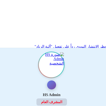
الانتشار النووي رداً على تفعيل "آلية الزناد"
HS Admin
المشرف العام