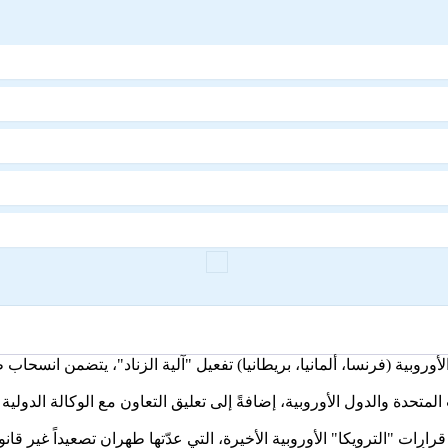
أوروبية (فرنسا، ألمانيا، بريطانيا) تفعيل "آلية الزناد"، يتضمن انسحا
تحدة والدول الأوروبية، إضافةً إلى تعليق التعاون مع الوكالة الدولية ل
رات "الترويكا" الأوروبية الأخيرة، التي عدّتها طهران تصعيداً غير قان