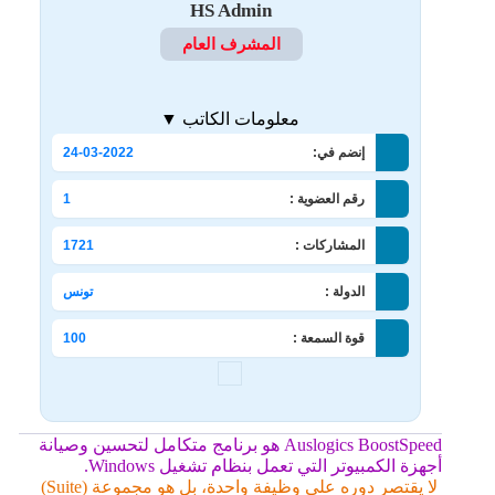
HS Admin
المشرف العام
معلومات الكاتب ▼
إنضم في:
24-03-2022
رقم العضوية :
1
المشاركات :
1721
الدولة :
تونس
قوة السمعة :
100
Auslogics BoostSpeed هو برنامج متكامل لتحسين وصيانة
أجهزة الكمبيوتر التي تعمل بنظام تشغيل Windows.
لا يقتصر دوره على وظيفة واحدة، بل هو مجموعة (Suite)