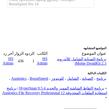
BoostSpeed Pro 14
اضافة رد جديد
اضافة موضوع جديد
المواضيع المتشابهه
عنوان الموضوع
الكاتب
الردود
الزوار
آخر رد
HS
HS
برنامج الصيانة الشامل للأندرويد
436
1
Admin
Admin
iMobie DroidKit 2.3
الكلمات الدلالية
برنامج
،
الصيانة
،
الشامل
،
للويندوز
،
BoostSpeed
،
Auslogics
،
«
برنامج إلتقاط الشاشة المميز والجديد HyperSnap 9.5.4
|
برنامج
إستعادة الملفات المحذوفة Auslogics File Recovery Professional 12
»