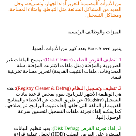
من الأدوات المصممة لتعزيز أداء الجهاز، وتسريعه، وحل
العديد من المشاكل الشائعة مثل التباطؤ، وامتلاء المساحة،
ومشاكل التسجيل.
الميزات والوظائف الرئيسية
يتميز BoostSpeed بعدد كبير من الأدوات، أهمها:
1. تنظيف القرص الصلب (Disk Cleaner):
يمسح الملفات غير
الضرورية والمؤقتة (مثل ملفات الإنترنت المؤقتة، سلة
المحذوفات، ملفات التثبيت القديمة) لتحرير مساحة تخزينية
قيمة.
2. تنظيف وتسجيل النظام (Registry Cleaner & Defrag):
هذه
هي الوظيفة الأشهر للبرنامج. يقوم بفحص قاعدة بيانات
التسجيل (Registry) عن طريق البحث عن الأخطاء والمفاتيح
القديمة أو التالفة التي خلفها إلغاء تثبيت البرامج، ثم إصلاحها.
كما يمكنه إلغاء تجزئة ملفات التسجيل لتحسين سرعة
الوصول إليها.
3. إلغاء تجزئة القرص (Disk Defrag):
يعيد تنظيم البيانات
المبعثرة على القرص الصلب (HDD) لجعل عملية قراءة