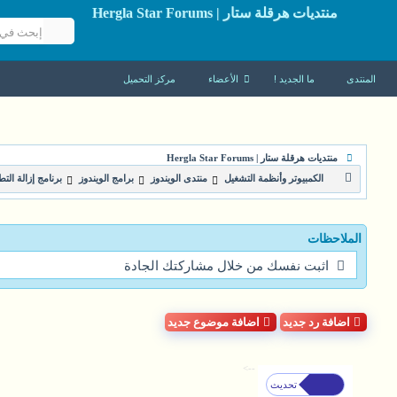
منتديات هرقلة ستار | Hergla Star Forums
المنتدى
ما الجديد !
الأعضاء
مركز التحميل
منتديات هرقلة ستار | Hergla Star Forums
الكمبيوتر وأنظمة التشغيل
منتدى الويندوز
برامج الويندوز
برنامج إزالة التطبيقات ال
الملاحظات
اثبت نفسك من خلال مشاركتك الجادة
اضافة رد جديد
اضافة موضوع جديد
-->
تحديث