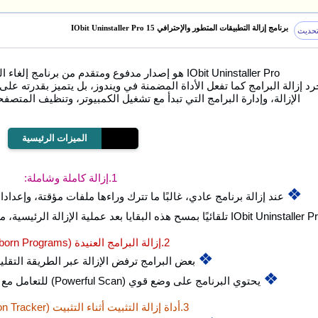
برنامج إزالة التطبيقات المتطور والإحترافي IObit Uninstaller Pro 15
حديث
IObit Uninstaller Pro هو إصدار مدفوع ومتقدم من برنامج إلغاء التثبيت المجاني من شركة IObit.
 إزالة البرامج كما تفعل الأداة المضمنة في ويندوز، بل يتميز بقدرته على 
الإزالة، وإدارة البرامج التي تبدأ مع تشغيل الكمبيوتر، وتنظيف المتص
الميزات الرئيسية
1.إزالة كاملة وشاملة:
❖
عند إزالة برنامج عادي، غالبًا ما تترك وراءها ملفات مؤقتة، وإعدادات، ومفاتيح
2.إزالة البرامج العنيدة (Stubborn Programs):
❖
بعض البرامج ترفض الإزالة عبر الطريقة التقليد
❖
يحتوي البرنامج على وضع قوي (Powerful Scan) للتعامل مع هذه الحالات وإجبارها على الإزالة.
3.أداة إزالة التثبيت أثناء التثبيت (Installation Tracker):