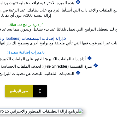
❖
هذه الميزة الاحترافية تراقب عملية تثبيت برنا
 الملفات والإعدادات التي أنشأها البرنامج على نظامك. عند الرغبة في إز
إزالة بنسبة 100% دون أي بقايا.
4.إدارة برامج Startup:
تعطيل البرامج التي تعمل تلقائيًا عند بدء تشغيل ويندوز، مما يساعد في **تسريع وقت boot-up**
5.إزالة إضافات المتصفحات (Toolbars و Plugins):
المرغوب فيها التي تأتي ملحقة مع برامج أخرى ويسمح لك بإزالتها بسهولة من جميع متصفحا
6.ميزات إضافية مفيدة:
❖
أداة إزلة الملفات الكبيرة: للعثور على الملفات الكبيرة
❖
ميزة القسيمة (File Shredder): لحذف الملفات الحساسة بشكل دائم وغير قابل للاستعادة.
❖
التحديثات التلقائية: للبحث عن تحديثات للبرامج
صور البرنامج