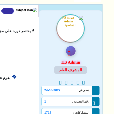
ت
لا يقتصر دوره على مجرد
HS Admin
المشرف العام
❖
يقوم IObit Uninstaller Pro تلقائيًا بمسح هذه البقايا بعد عملية الإزالة الرئيسية، مما يوفر مساحة على القرص ويحافظ على نظام نظيف.
إنضم في:
24-03-2022
رقم العضوية :
1
المشاركات :
1718