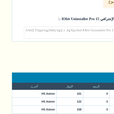
ضوع
.:
IObit Uninstall
fvkhl[ Y.hgm hgj'fdrhj hglj',v ,hgYpjvhtd IObit Uninstaller Pro 1
الردود
الزوار
آخر رد
HS Admin
101
0
HS Admin
122
0
HS Admin
158
0