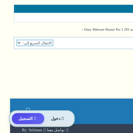
Gla
»
دخول
التسجيل
تواصل معنا
By: Suliman