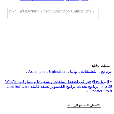
fvkhl[ p`t hge'fdrhj kihzdh Ashampoo UnInstaller 16
اضافة رد جديد
اضافة موضوع جديد
الكلمات الدلالية
برنامج
،
الثطبيقات
،
نهائيا
،
UnInstaller
،
Ashampoo
،
«
البرنامج الإحترافي لضغط الملفات وتشفيرها ومشاركتها WinZip
Pro 29
|
برنامج تحديث برامج الكمبيوتر بصفة كاملة IObit Software
»
Updater Pro 8