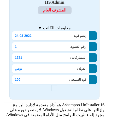
HS Admin
المشرف العام
معلومات الكاتب ▼
إنضم في:
24-03-2022
رقم العضوية :
1
المشاركات :
1721
الدولة :
تونس
قوة السمعة :
100
Ashampoo UnInstaller 16 هو أداة متقدمة لإدارة البرامج
وإزالتها على نظام التشغيل Windows. لا يقتصر دوره على
مجرد إلغاء تثبيت البرامج مثل الأداة المضمنة في Windows،