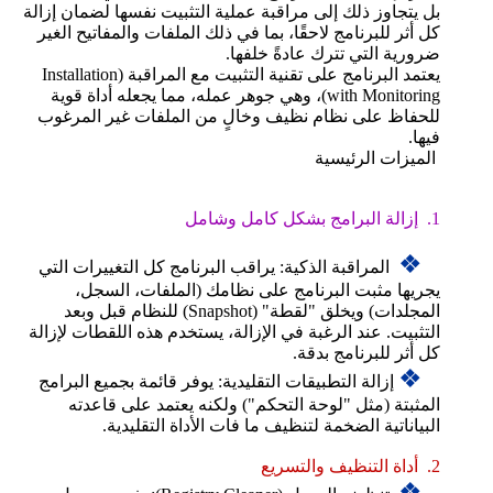
بل يتجاوز ذلك إلى مراقبة عملية التثبيت نفسها لضمان إزالة
كل أثر للبرنامج لاحقًا، بما في ذلك الملفات والمفاتيح الغير
ضرورية التي تترك عادةً خلفها.
يعتمد البرنامج على تقنية التثبيت مع المراقبة (Installation
with Monitoring)، وهي جوهر عمله، مما يجعله أداة قوية
للحفاظ على نظام نظيف وخالٍ من الملفات غير المرغوب
فيها.
الميزات الرئيسية
1. إزالة البرامج بشكل كامل وشامل
❖
المراقبة الذكية: يراقب البرنامج كل التغييرات التي
يجريها مثبت البرنامج على نظامك (الملفات، السجل،
المجلدات) ويخلق "لقطة" (Snapshot) للنظام قبل وبعد
التثبيت. عند الرغبة في الإزالة، يستخدم هذه اللقطات لإزالة
كل أثر للبرنامج بدقة.
❖
إزالة التطبيقات التقليدية: يوفر قائمة بجميع البرامج
المثبتة (مثل "لوحة التحكم") ولكنه يعتمد على قاعدته
البياناتية الضخمة لتنظيف ما فات الأداة التقليدية.
2. أداة التنظيف والتسريع
❖