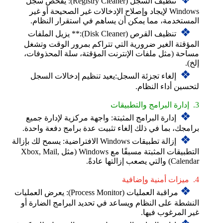
تنظيف السجل (Registry Cleaner): يفحص سجل
Windows لإيجاد وإصلاح الإدخالات غير الصحيحة أو غير
المستخدمة، مما يمكن أن يساهم في استقرار النظام.
❖
تنظيف القرص (Disk Cleaner):** يزيل الملفات
المؤقتة الغير ضرورية التي تتراكم بمرور الوقت وتشغل
مساحة (مثل ملفات الإنترنت المؤقتة، سلة المحذوفات،
إلخ).
❖
إلغاء تجزئة السجل:يعيد تنظيم إدخالات السجل
لتحسين أداء النظام.
3. إدارة البرامج والتطبيقات
❖
إدارة البرامج المثبتة: واجهة مركزية لإدارة جميع
برامجك، بما في ذلك إلغاء تثبيت عدة برامج دفعة واحدة.
❖
إزالة تطبيقات Windows الافتراضية: يسمح لك بإزالة
التطبيقات المثبتة مسبقًا مع Windows (مثل Xbox, Mail,
Calendar) والتي يصعب إزالتها عادةً.
4. ميزات أمنية وإضافية
❖
مراقبة العمليات (Process Monitor): يعرض العمليات
النشطة على النظام ويساعد في تحديد البرامج الضارة أو
غير المرغوب فيها.