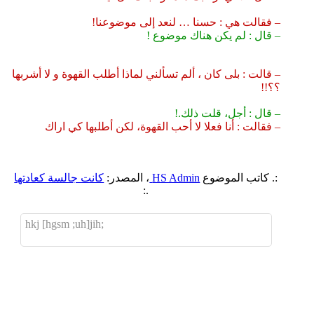
– فقالت هي : حسنا … لنعد إلى موضوعنا!
– قال : لم يكن هناك موضوع !
– قالت : بلى كان ، ألم تسألني لماذا أطلب القهوة و لا أشربها
؟؟!!
– قال : أجل، قلت ذلك.!
– فقالت : أنا فعلا لا أحب القهوة، لكن أطلبها كي اراك
:. كاتب الموضوع
HS Admin
، المصدر:
كانت جالسة كعادتها
.:
;hkj [hgsm ;uh]jih
اضافة رد جديد
اضافة موضوع جديد