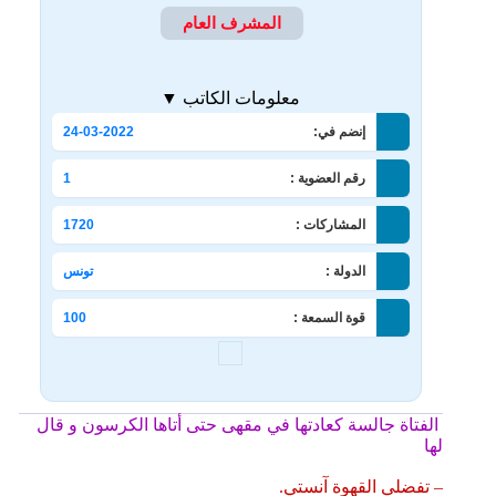
المشرف العام
معلومات الكاتب ▼
إنضم في:
24-03-2022
رقم العضوية :
1
المشاركات :
1720
الدولة :
تونس
قوة السمعة :
100
الفتاة جالسة كعادتها في مقهى حتى أتاها الكرسون و قال
لها
– تفضلي القهوة آنستي.