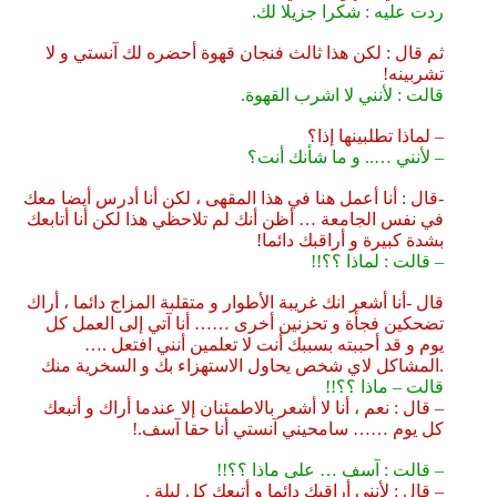
ردت عليه : شكرا جزيلا لك.
ثم قال : لكن هذا ثالث فنجان قهوة أحضره لك آنستي و لا
تشربينه!
قالت : لأنني لا اشرب القهوة.
– لماذا تطلبينها إذا؟
– لأنني ….. و ما شأنك أنت؟
-قال : أنا أعمل هنا في هذا المقهى ، لكن أنا أدرس أيضا
معك
في نفس الجامعة … أظن أنك لم تلاحظي هذا لكن أنا أتابعك
بشدة كبيرة و أراقبك دائما!
– قالت : لماذا ؟؟!!
قال -أنا أشعر انك غريبة الأطوار و متقلبة المزاج دائما ، أراك
تضحكين فجأة و تحزنين أخرى …… أنا آتي إلى العمل كل
يوم و قد أحببته بسببك ⁦…. أنت لا تعلمين أنني افتعل
المشاكل لاي شخص يحاول الاستهزاء بك و السخرية منك.
قالت – ماذا ؟؟!!
– قال : نعم ، أنا لا أشعر بالاطمئنان إلا عندما أراك و أتبعك
كل يوم …… سامحيني آنستي أنا حقا آسف.!
– قالت : آسف … على ماذا ؟؟!!
– قال : لأنني أراقبك دائما و أتبعك كل ليلة .