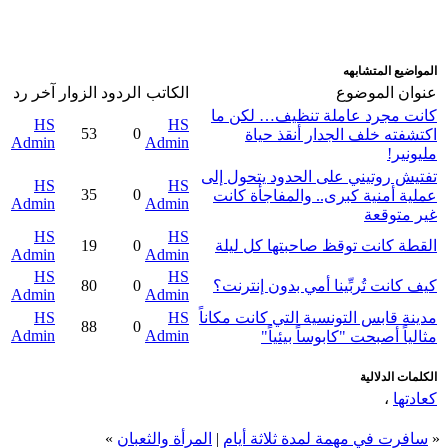
المواضيع المتشابهه
عنوان الموضوع
الكاتب
الردود
الزوار
آخر رد
كانت مجرد عاملة تنظيف… لكن ما
HS
HS
53
0
اكتشفته خلف الجدار أنقذ حياة
Admin
Admin
مليونير!
تفتيش روتيني على الحدود يتحول إلى
HS
HS
35
0
عملية أمنية كبرى.. والمفاجأة كانت
Admin
Admin
غير متوقعة
HS
HS
القطة كانت توقظ صاحبتها كل ليلة
0
19
Admin
Admin
HS
HS
كيف كانت تُربِّينا أمي بدون إنترنت؟
0
80
Admin
Admin
مدينة قابس التونسية التي كانت مكاناً
HS
HS
88
0
Admin
Admin
مثالياً أصبحت "كابوساً بيئياً"
الكلمات الدلالية
كعادتها
،
«
سافرت في مهمة لمدة ثلاثة أيام
|
المرأة والثعبان
»