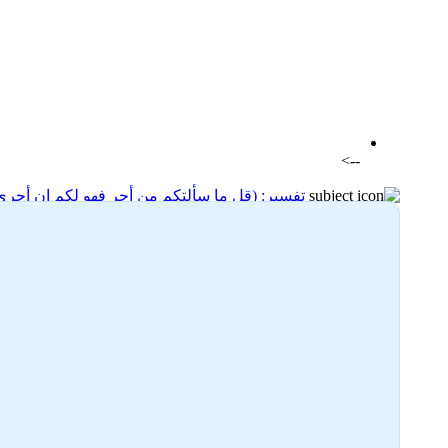
اضافة رد جديد
اضافة موضوع جديد
-->
تفسير: (قل ما سألتكم من أجر فهو لكم إن أجري
26-10-2025 20:45