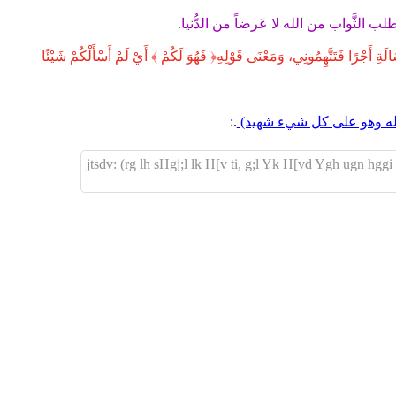
ا أطلب الثَّواب من الله لا عَرضاً من الدُّنيا.
جْرًا فَتَتَّهِمُونِي، وَمَعْنَى قَوْلِهِ﴿ فَهُوَ لَكُمْ ﴾ أَيْ لَمْ أَسْأَلْكُمْ شَيْئًا
الله وهو على كل شيء شهيد)
.:
jtsdv: (rg lh sHgj;l lk H[v ti, g;l Yk H[vd Ygh ugn hggi 