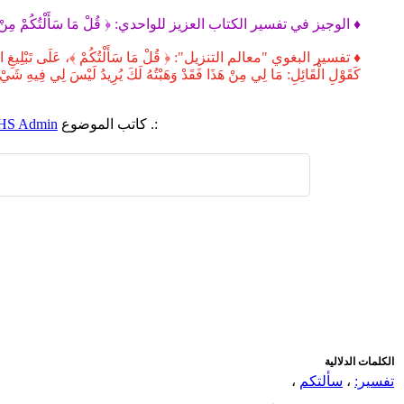
♦ الوجيز في تفسير الكتاب العزيز للواحدي: ﴿ قُلْ مَا سَأَلْتُكُمْ مِنْ أَجْرٍ
♦ تفسير البغوي "معالم التنزيل": ﴿ قُلْ مَا سَأَلْتُكُمْ ﴾، عَلَى تَبْلِيغِ الرِّسَالَةِ، ﴿
كَقَوْلِ الْقَائِلِ: مَا لِي مِنْ هَذَا فَقَدْ وَهَبْتُهُ لَكَ يُرِيدُ لَيْسَ لِي فِيهِ شَيْ
:. كاتب الموضوع
HS Admin
اضافة رد جديد
اضافة موضوع جديد
الكلمات الدلالية
تفسير:
،
سألتكم
،