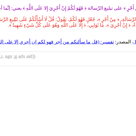
 ﴾ على تبليغ الرِّسالة ﴿ فَهُوَ لَكُمْ إِنْ أَجْرِيَ إِلا عَلَى اللَّهِ ﴾ يعني: إنَّم
 مِنْ أَجْرٍ ﴾، جُعْلٍ فَهُوَ لَكُمْ، يَقُولُ: قُلْ لَا أَسْأَلُكُمْ عَلَى تَبْلِيغِ الرِّسَالَةِ أَ
ءٌ، ﴿ إِنْ أَجْرِيَ ﴾، مَا ثَوَابِي، ﴿ إِلَّا عَلَى اللَّهِ وَهُوَ عَلَى كُلِّ شَيْءٍ شَهِيدٌ ﴾.
، المصدر:
تفسير: (قل ما سألتكم من أجر فهو لكم إن أجري إلا على 
,i, ugn ;g adx aid])