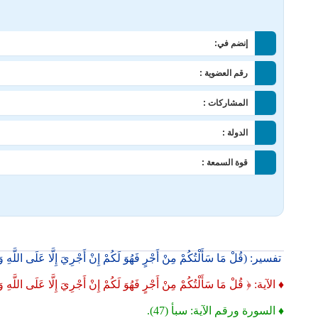
إنضم في:
رقم العضوية :
المشاركات :
الدولة :
قوة السمعة :
تفسير: (قُلْ مَا سَأَلْتُكُمْ مِنْ أَجْرٍ فَهُوَ لَكُمْ إِنْ أَجْرِيَ إِلَّا عَلَى اللَّهِ 
♦ الآية: ﴿ قُلْ مَا سَأَلْتُكُمْ مِنْ أَجْرٍ فَهُوَ لَكُمْ إِنْ أَجْرِيَ إِلَّا عَلَى اللَّهِ
♦ السورة ورقم الآية: سبأ (47).