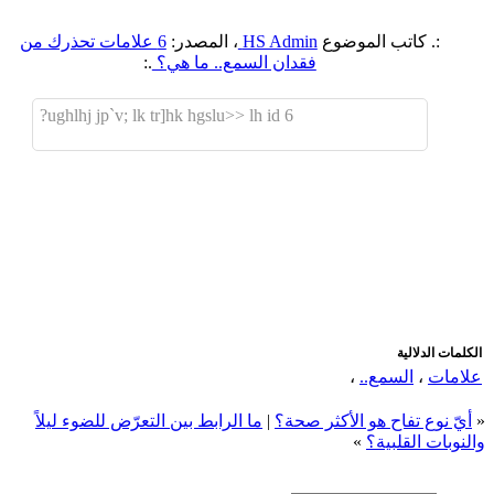
:. كاتب الموضوع
HS Admin
، المصدر:
6 علامات تحذرك من
فقدان السمع.. ما هي؟
.:
6 ughlhj jp`v; lk tr]hk hgslu>> lh id?
اضافة رد جديد
اضافة موضوع جديد
الكلمات الدلالية
علامات
،
السمع..
،
«
أيّ نوع تفاح هو الأكثر صحة؟
|
ما الرابط بين التعرّض للضوء ليلاً
والنوبات القلبية؟
»