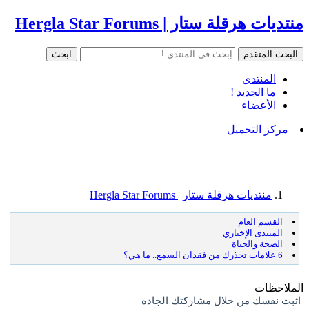
منتديات هرقلة ستار | Hergla Star Forums
المنتدى
ما الجديد !
الأعضاء
مركز التحميل
منتديات هرقلة ستار | Hergla Star Forums
القسم العام
المنتدى الإخباري
الصحة والحياة
6 علامات تحذرك من فقدان السمع.. ما هي؟
الملاحظات
اثبت نفسك من خلال مشاركتك الجادة