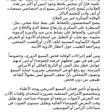
علمية فإنّ أي شخص يلحظ وجود اثنتين أو أكثر من هذه
العلامات يُنصح بإجراء اختبار سمع لدى اختصاصي سمعيات
أو أنف وأذن للتقييم الباكر.
الوقاية المبكرة خير من العلاج
ينصح المتخصصون بالحفاظ على نمط حياة صحي، مثل:
السيطرة على السكري وارتفاع ضغط الدم والإقلاع عن
التدخين، والحفاظ على نشاط بدني جيد والدورة الدموية
سليمة، مع تجنّب أو التقليل من استخدام الأدوية أو التعرض
للمواد الكيماوية المسببة لتلف الأذن أو العصب السمعي،
ومراجعة الطبيب حول أخطار الأدوية الأُذنية.
ومن أهم إجراءات الوقاية فحص السمع الدوري، وخصوصاً
لمن هم في مهن تجعلهم عرضة للضوضاء أو لمن لديهم
عوامل خطر مثل السن أو التاريخ العائلي أو الأمراض
المزمنة، مع رفع الوعي المجتمعي بضرورة حماية السمع
وتثقيف الأشخاص بأنّ ضعف السمع ليس مقبولاً كتقاعد
طبيعي من دون فحص.
ولمنع أو تأخير فقدان السمع التدريجي يوجه الأطباء
ومتخصصو الأمراض السمعية بضرورة استخدام واقيات الأذن
عند التعرض لأصوات مرتفعة أو ضوضاء صناعية، مع تقليل
وقت التعرض للضوضاء العالية وتقليل مستوى الصوت في
سماعات الرأس أو الموسيقى.