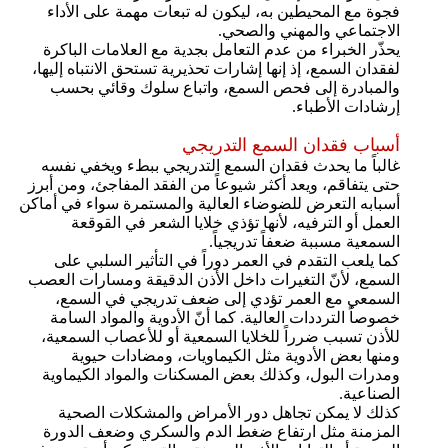
فجوة مع المحيطين به، ليكون له تبعات مهمة على الأداء
الاجتماعي والمهني والصحي.
يحذّر الخبراء من عدم التعامل بجدية مع العلامات الباكرة
لفقدان السمع، إذ إنها إشارات تحذيرية تستحق الانتباه إليها،
والمبادرة إلى فحص السمع، واتباع سلوك وقائي بحسب
إرشادات الأطباء.
أسباب فقدان السمع التدريجي
غالباً ما يحدث فقدان السمع التدريجي ببطء ويخفي نفسه
حتى يتفاقم، ويعد أكثر شيوعاً من الفقد المفاجئ، ومن أبرز
أسبابه التعرض للضوضاء العالية والمستمرة سواء في أماكن
العمل أو الترفيه، لأنها تؤذي خلايا الشعر في القوقعة
السمعية مسببة ضعفاً تدريجياً.
كما يلعب التقدم في العمر دوراً في التأثير السلبي على
السمع، لأنّ التغيرات داخل الأذن الدقيقة ومسارات العصب
السمعي مع العمر تؤدي إلى ضعف تدريجي في السمع،
خصوصاً الترددات العالية. كما أنّ الأدوية والمواد السامة
للأذن تسبب ضرراً للخلايا السمعية أو للأعصاب السمعية،
ومنها بعض الأدوية مثل الكيماويات، ومضادات حيوية
ومدرات البول، وكذلك بعض المسكنات والمواد الكيماوية
الصناعية.
كذلك لا يمكن تجاهل دور الأمراض والمشكلات الصحية
المزمنة مثل ارتفاع ضغط الدم والسكري وضعف الدورة