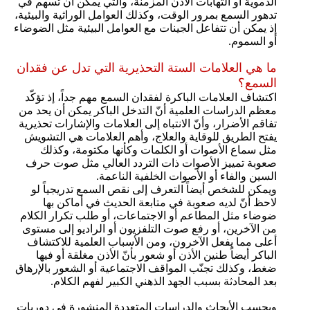
الدموية أو التهابات الأذن المزمنة، والتي يمكن أن تسهم في
تدهور السمع بمرور الوقت، وكذلك العوامل الوراثية والبيئية،
إذ يمكن أن تتفاعل الجينات مع العوامل البيئية مثل الضوضاء
أو السموم.
ما هي العلامات الستة التحذيرية التي تدل عن فقدان
السمع؟
اكتشاف العلامات الباكرة لفقدان السمع مهم جداً، إذ تؤكّد
معظم الدراسات العلمية أنّ التدخل الباكر يمكن أن يحد من
تفاقم الأضرار، وأنّ الانتباه إلى العلامات والإشارات تحذيرية
يفتح الطريق للوقاية والعلاج، وأهم العلامات هي التشويش
مثل سماع الأصوات أو الكلمات وكأنها مكتومة، وكذلك
صعوبة تمييز الأصوات ذات التردد العالي مثل صوت حرف
السين والفاء أو الأصوات الخلفية الناعمة.
ويمكن للشخص أيضاً التعرف إلى نقص السمع تدريجياً لو
لاحظ أنّ لديه صعوبة في متابعة الحديث في أماكن بها
ضوضاء مثل المطاعم أو الاجتماعات، أو طلب تكرار الكلام
من الآخرين، أو رفع صوت التلفزيون أو الراديو إلى مستوى
أعلى مما يفعل الآخرون، ومن الأسباب العلمية للاكتشاف
الباكر أيضاً طنين الأذن أو شعور بأنّ الأذن مغلقة أو فيها
ضغط، وكذلك تجنّب المواقف الاجتماعية أو الشعور بالإرهاق
بعد المحادثة بسبب الجهد الذهني الكبير لفهم الكلام.
وبحسب الأبحاث والدراسات المتعددة المنشورة في دوريات