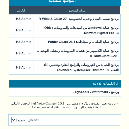
المواضيع المتشابهه
عنوان الموضوع
الكاتب
برنامج تنظيف النظام وحماية الخصوصية: R-Wipe & Clean 20
HS Admin
برنامج حماية windows من التهديدات والفيروسات : IObit
HS Admin
Malware Fighter Pro 13
برنامج حماية الملفات والمجلدات: Folder Guard 26.1
HS Admin
برنامج حماية الكمبيوتر من هجمات الفيروسات ومختلف التهديدات
HS Admin
: A1RunGuard 2.20
برنامج الحماية من الفيروسات والبرامج الضارة وتحسين أداء
HS Admin
النظام: Advanced SystemCare Ultimate 18
الكلمات الدلالية
برنامج
،
Watermark
،
SysTools
،
«
برنامج تغيير الصوت بالذكاء الإضطناعي : AI Voice Changer 5.5.1
|
الوحش الألماني
للعناية بنظام الويندوز : Ashampoo WinOptimizer v28
»