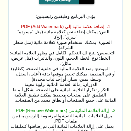
يؤدي البرنامج وظيفتين رئيسيتين:
1. إضافة علامة مائية إلى PDF (Add Watermark)
النص: يمكنك إضافة نص كعلامة مائية (مثل "مسودة"،
"سري"، إلخ).
الصورة: يمكنك استخدام صورة كعلامة مائية (مثل شعار
الشركة).
التخصيص: يتيح لك التحكم الكامل في مظهر العلامة المائية:
الخط: نوع الخط، الحجم، اللون، والتأثيرات (مثل عريض،
مائل).
الموضع: وضع العلامة المائية في خلفية الصفحة (كطابع)
أو في المقدمة. يمكنك تحديد موقعها بدقة (أعلى، أسفل،
وسط، يمين، يسار، أو إحداثيات محددة).
الدوران: إمالة العلامة المائية بزاوية معينة.
التكرار: تكرار العلامة المائية على الصفحة بشكل أنماط.
التطبيق على صفحات محددة: يمكنك تطبيق العلامة
المائية على جميع الصفحات أو نطاق محدد من الصفحات.
2. إزالة العلامة المائية من PDF (Remove Watermark)
يزيل العلامات المائية النصية والمرسومة (الرسومية) من
ملفات PDF.
يعمل على إزالة العلامات المائية التي تم إضافتها كتعليقات