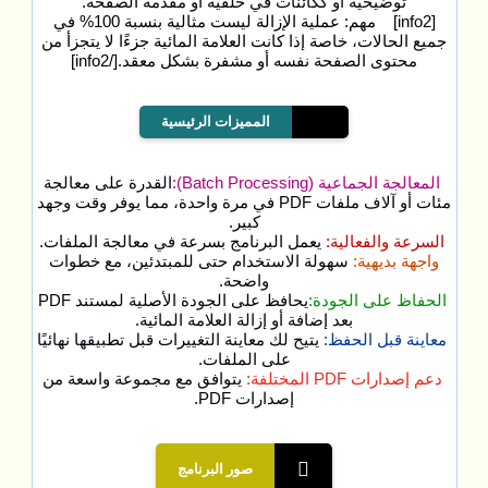
توضيحية أو ككائنات في خلفية أو مقدمة الصفحة.
[info2] مهم: عملية الإزالة ليست مثالية بنسبة 100% في
جميع الحالات، خاصة إذا كانت العلامة المائية جزءًا لا يتجزأ من
محتوى الصفحة نفسه أو مشفرة بشكل معقد.[/info2]
المميزات الرئيسية
المعالجة الجماعية (Batch Processing):
القدرة على معالجة
مئات أو آلاف ملفات PDF في مرة واحدة، مما يوفر وقت وجهد
كبير.
السرعة والفعالية:
يعمل البرنامج بسرعة في معالجة الملفات.
واجهة بديهية:
سهولة الاستخدام حتى للمبتدئين، مع خطوات
واضحة.
الحفاظ على الجودة:
يحافظ على الجودة الأصلية لمستند PDF
بعد إضافة أو إزالة العلامة المائية.
معاينة قبل الحفظ:
يتيح لك معاينة التغييرات قبل تطبيقها نهائيًا
على الملفات.
دعم إصدارات PDF المختلفة:
يتوافق مع مجموعة واسعة من
إصدارات PDF.
صور البرنامج