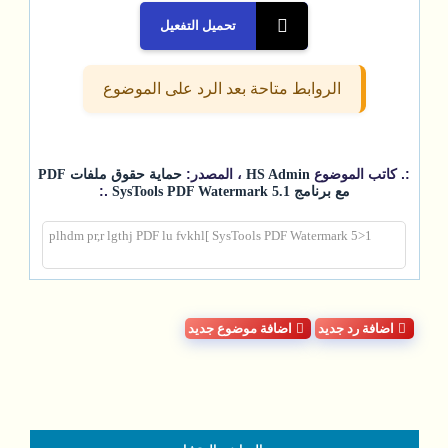
تحميل التفعيل
الروابط متاحة بعد الرد على الموضوع
:. كاتب الموضوع
، المصدر:
HS Admin
حماية حقوق ملفات PDF
.:
مع برنامج SysTools PDF Watermark 5.1
plhdm pr,r lgthj PDF lu fvkhl[ SysTools PDF Watermark 5>1
اضافة رد جديد
اضافة موضوع جديد