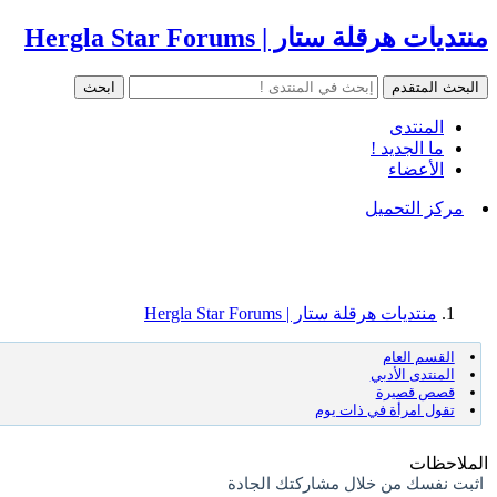
منتديات هرقلة ستار | Hergla Star Forums
المنتدى
ما الجديد !
الأعضاء
مركز التحميل
منتديات هرقلة ستار | Hergla Star Forums
القسم العام
المنتدى الأدبي
قصص قصيرة
تقول امرأة في ذات يوم
الملاحظات
اثبت نفسك من خلال مشاركتك الجادة