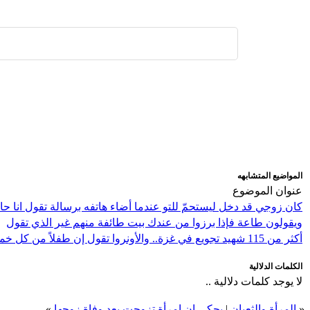
اضافة رد جديد
اضافة موضوع جديد
المواضيع المتشابهه
عنوان الموضوع
كان زوجي قد دخل ليستحمّ للتو عندما أضاء هاتفه برسالة تقول انا ح
ويقولون طاعة فإذا برزوا من عندك بيت طائفة منهم غير الذي تقول
أكثر من 115 شهيد تجويع في غزة.. والأونروا تقول إن طفلاً من كل خمسة يعاني من سوء التغذية
الكلمات الدلالية
لا يوجد كلمات دلالية ..
«
المرأة والثعبان
|
يحكي ان امرأة تزوجت بعد وفاة زوجها
»