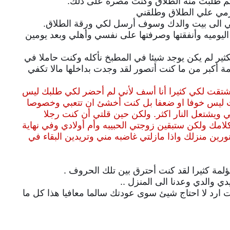
ة ثم طلبت منه الطلاق وكنت مصره على ذلك.
أرمي علي الطلاق وطلقني
بي الى بيت والدك وسوف أرسل لكي ورقة الطلاق.
ليوميه وأنفقتها وصرفتها على نفسي وأهلي وبعد يومين
ثير لم يكن يوجد شيئا في المطبخ نأكله وكنت حاملا في
ة أكبر من ما كنت أتصور
لقد وجدت بداخلها مالا تكفي
شتقت لكي كثيرا أنا أسف لأني لم أحضر لكي طلبك ليس
تت ليس خوفا او ضعفا بل كنت أخشئ ان تتعبي وخصوصا
ويشتعل النار اكثر. ولكن حين قلتي أن كنت رجلا
امك ولكن ستبقين زوجتي الحبيبه وأم أولادي وفي نهاية
رين منزلك واذا مازلتي غاضبه مني وتريدين البقاء في
لمة كثيرا لقد كنت أحترق بين تلك الحروف .
ي والدي وعدنا الى المنزل ..
 ارد لا احتاج شيئ سوى عودتك سالما معافيا هذا كل ما