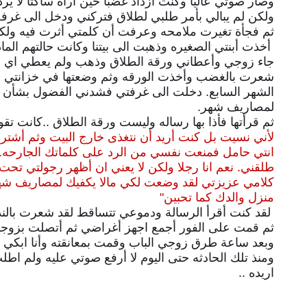
وصار صوتي عاليا وكنت أزداد غضبا حين أراه ساكتا لا ي
ولكن لم يبالي بأمر طلبي لطلاق فتركني ودخل الى غر
ثم فجأة تغيرت ملامحه
وعرفت أن كلمتي أثرت فيه ولك
أخذت أبنتي الصغيره وذهبت الى بيتنا وكانت حالتهم ا
جاء زوجي وأعطاني ورقة الطلاق وذهب ولم يعطي اي ور
شعرت بالغضب وأخذت الورقه وثم وضعتها في خزانتي
و
الشهر السابع.
دخلت الى غرفتي فشدني الفضول بشأن تلك
لمصاريف
شهر.
ثم قرأتها
فأذا بها رساله وليست ورقة الطلاق ..
كانت تقو
لأني نسيت بل كنت أريد أن نتغذى خارج البيت وثم أش
انتي حامل فمنعت نفسي من الرد على كلماتك الجارحه. ث
طلقني. نعم انا رجلا ولكن لا يعني ان أظهر رجولتي تحت
كلامي عزيزتي لقد وضعت لكي مالا يكفيك لمصاريف شه
منزل والدك كما تحبين"
لقد كنت أقرأ الرسالة ودموعي تتساقط لقد شعرت بال
ثم قمت على الفور أجمع اجهز أغراضي ثم أتصلت بزوجي وا
وبعد ساعة طرق زوجي الباب وقمت بمعانقته وأنا ابكي
ومنذ تلك الحادثه حتى اليوم لا أرفع صوتي عليه ولم اط
اريده ..