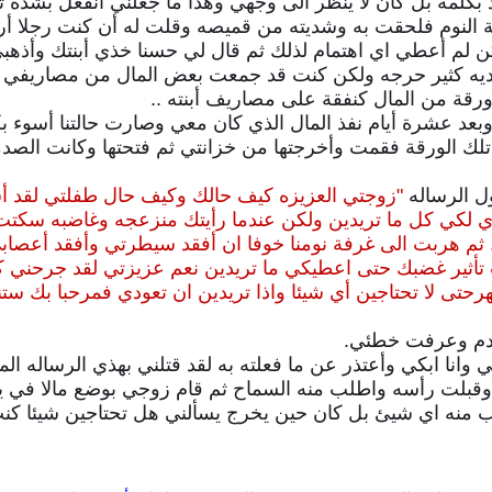
رد بكلمة بل كان لا ينظر الى وجهي وهذا ما جعلني أنفعل بشد
فة النوم فلحقت به وشديته من قميصه وقلت له أن كنت رجلا 
ن لم أعطي اي اهتمام لذلك
ثم قال لي حسنا خذي أبنتك وأذه
لماديه كثير حرجه ولكن كنت قد جمعت بعض المال من مصاريفي ا
قة من المال كنفقة على مصاريف أبنته ..
بعد عشرة أيام نفذ المال الذي كان معي وصارت حالتنا أسوء بك
 الورقة فقمت وأخرجتها من خزانتي ثم فتحتها وكانت الصدم
ل الرساله
"
زوجتي العزيزه كيف حالك وكيف حال طفلتي لقد أ
تري لكي كل ما تريدين ولكن عندما رأيتك منزعجه وغاضبه سك
م هربت الى غرفة نومنا خوفا ان أفقد سيطرتي وأفقد أعصابي 
 تأثير غضبك حتى اعطيكي ما تريدين نعم عزيزتي لقد جرحني كل
ر
حتى لا تحتاجين أي شيئا واذا تريدين ان
تعودي فمرحبا بك ستنو
ندم وعرفت خطئي.
نا ابكي وأعتذر عن ما فعلته به لقد قتلني بهذي الرساله المؤ
 وقبلت رأسه واطلب منه السماح
ثم قام زوجي بوضع مالا في يد
لب منه اي شيئ بل كان حين يخرج يسألني هل تحتاجين شيئا كنت