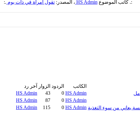
:. كاتب الموضوع
HS Admin
، المصدر:
تقول امرأة في ذات يوم
.:
الكاتب
الردود
الزوار
آخر رد
HS Admin
43
0
HS Admin
امل
HS Admin
87
0
HS Admin
HS Admin
115
0
HS Admin