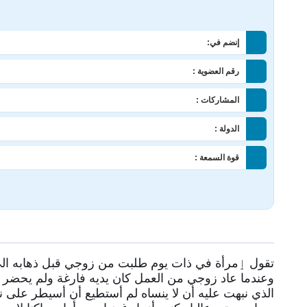
إنضم في:
رقم العضوية :
المشاركات :
الدولة :
قوة السمعة :
تقول ٳمرأة في ذات يوم طلبت من زوجي قبل ذهابه الى
وعندما عاد زوجي من العمل كان يديه فارغة ولم يحضر 
الذي نبهت عليه أن لا ينساه لم أستطيع أن أسيطر على