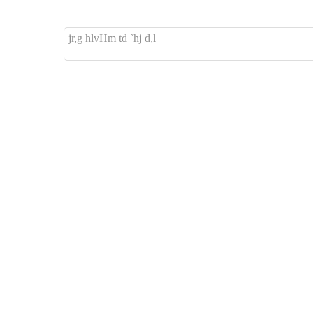
jr,g hlvHm td `hj d,l