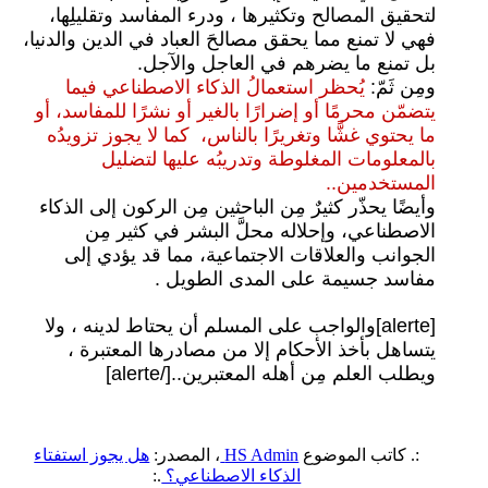
لتحقيق المصالح وتكثيرها ، ودرء المفاسد وتقليلِها،
فهي لا تمنع مما يحقق مصالحَ العباد في الدين والدنيا،
بل تمنع ما يضرهم في العاجل والآجل.
ومِن ثَمّ:
يُحظر استعمالُ الذكاء الاصطناعي فيما
يتضمّن محرمًا أو إضرارًا بالغير أو نشرًا للمفاسد، أو
ما يحتوي غشًّا وتغريرًا بالناس، كما لا يجوز تزويدُه
بالمعلومات المغلوطة وتدريبُه عليها لتضليل
المستخدمين..
وأيضًا يحذّر كثيرٌ مِن الباحثين مِن الركون إلى الذكاء
الاصطناعي، وإحلاله محلَّ البشر في كثير مِن
الجوانب والعلاقات الاجتماعية، مما قد يؤدي إلى
مفاسد جسيمة على المدى الطويل .
[alerte]والواجب على المسلم أن يحتاط لدينه ، ولا
يتساهل بأخذ الأحكام إلا من مصادرها المعتبرة ،
ويطلب العلم مِن أهله المعتبرين..[/alerte]
:. كاتب الموضوع
HS Admin
، المصدر:
هل يجوز استفتاء
الذكاء الاصطناعي؟
.: