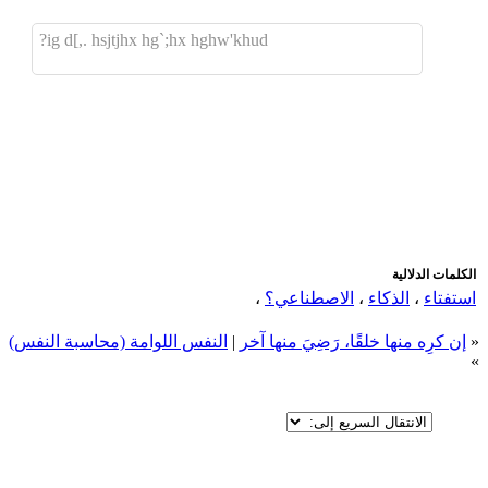
ig d[,. hsjtjhx hg`;hx hghw'khud?
اضافة رد جديد
اضافة موضوع جديد
الكلمات الدلالية
استفتاء
،
الذكاء
،
الاصطناعي؟
،
«
إن كرِه منها خلقًا، رَضِيَ منها آخر
|
النفس اللوامة (محاسبة النفس)
»