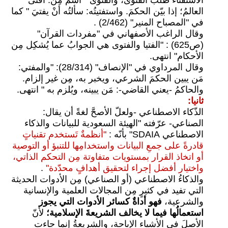
العالمُ؛ إذا بيّن الحكمَ. واستفتيتُه: سألتُه أنْ يفتيَ " كما
في "المصباح المنير" (2/462) .
وقال الراغب الأصفهاني في "مفردات القرآن"
(ص625) : "الفتيا والفتوى هي الجوابُ عما يُشكِل مِن
الأحكام" انتهى.
وقال المرداوي في "الإنصاف" (28/314): "والمفتي:
مَن يبين الحكمَ الشرعي، ويخبر به، مِن غير إلزام.
والحاكمُ -يعني القاضي-: مَن يبينه، ويُلزم به " انتهى.
ثانيا:
الذّكاء الاصطناعي -ولعلّ الأصحَّ لغةً أن يقال:
الصناعي- عرّفته "الهيئة السعودية للبيانات والذكاء
الاصطناعي SDAIA" بأنّه :
"أنظمةٌ تَستخدم تقنياتٍ
قادرةً على جمعِ البيانات واستخدامِها للتنبؤ أو التوصية
أو اتخاذ القرار بمستويات متفاوتة مِن التحكم الذاتي،
واختيار أفضل إجراء لتحقيق أهدافٍ محدّدة"
.
والذكاءُ الاصطناعي (أو الصناعي) مِن الأدوات الحديثة
التي تفيد في كثيرٍ مِن المجالات العلمية والإنسانية
والشرعية،
فهو أداةٌ كسائر الأدوات التي يجوز
استعمالُها فيما لا يخالف الشريعةَ الإسلامية؛
لأنّ
الأصلَ في الأشياء الإباحة، والشريعةُ إنما جاءت