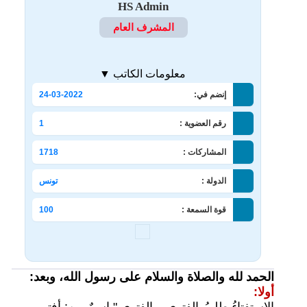
HS Admin
المشرف العام
معلومات الكاتب ▼
إنضم في:
24-03-2022
رقم العضوية :
1
المشاركات :
1718
الدولة :
تونس
قوة السمعة :
100
الحمد لله والصلاة والسلام على رسول الله، وبعد:
أولا:
الاستفتاءُ طلبُ الفتوى، والفتوى " اسمٌ مِن: أفتى