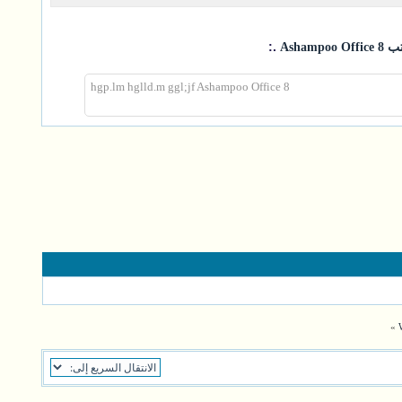
.:
Asham
hgp.lm hglld.m ggl;jf Ashampoo Office 8
»