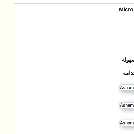
هولة
دامه