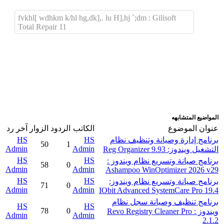
fvkhl[ wdhkm k/hl hg,dk],. lu H],hj `;dm : Gilisoft
Total Repair 11
اضافة رد جديد
اضافة موضوع جديد
المواضيع المتشابهه
عنوان الموضوع
الكاتب
الردود
الزوار
آخر رد
برنامج إدارة وصيانة وتنظيف نظام
HS
HS
50
1
Admin
Admin
التشغيل ويندوز: Reg Organizer 9.93
HS
HS
برنامج صيانة وتسريع نظام ويندوز :
58
0
Admin
Admin
Ashampoo WinOptimizer 2026 v29
HS
HS
برنامج صيانة وتسريع نظام ويندوز:
71
0
Admin
Admin
IObit Advanced SystemCare Pro 19.4
برنامج تنظيف وصيانة سجل نظام
HS
HS
78
0
ويندوز : Revo Registry Cleaner Pro
Admin
Admin
2.1.2