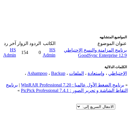
اضافة رد جديد
اضافة موضوع جديد
المواضيع المتشابهه
عنوان الموضوع
الكاتب
الردود
الزوار
آخر رد
HS
HS
برنامج المزامنة والنسخ الإحتياطي
154
0
Admin
Admin
GoodSync Enterprise 12.9
الكلمات الدلالية
الإحتياطي
،
وإستعادة
،
الملفات
،
Backup
،
Ashampoo
،
«
برنامج الضغط الأول عالميا : WinRAR Professional 7.20
|
برنامج
التقاط الشاشة و تحرير الصور : PicPick Professional 7.4.1
»