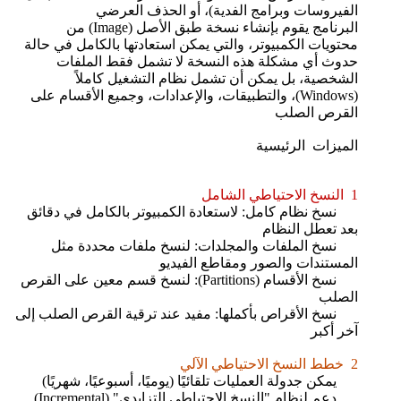
الفيروسات وبرامج الفدية)، أو الحذف العرضي
البرنامج يقوم بإنشاء نسخة طبق الأصل (Image) من
محتويات الكمبيوتر، والتي يمكن استعادتها بالكامل في حالة
حدوث أي مشكلة هذه النسخة لا تشمل فقط الملفات
الشخصية، بل يمكن أن تشمل نظام التشغيل كاملاً
(Windows)، والتطبيقات، والإعدادات، وجميع الأقسام على
القرص الصلب
الميزات الرئيسية
1 النسخ الاحتياطي الشامل
نسخ نظام كامل: لاستعادة الكمبيوتر بالكامل في دقائق
بعد تعطل النظام
نسخ الملفات والمجلدات: لنسخ ملفات محددة مثل
المستندات والصور ومقاطع الفيديو
نسخ الأقسام (Partitions): لنسخ قسم معين على القرص
الصلب
نسخ الأقراص بأكملها: مفيد عند ترقية القرص الصلب إلى
آخر أكبر
2 خطط النسخ الاحتياطي الآلي
يمكن جدولة العمليات تلقائيًا (يوميًا، أسبوعيًا، شهريًا)
دعم لنظام "النسخ الاحتياطي التزايدي" (Incremental)