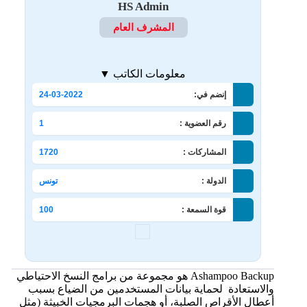
HS Admin
المشرف العام
معلومات الكاتب ▼
إنضم في:
24-03-2022
رقم العضوية :
1
المشاركات :
1720
الدولة :
تونس
قوة السمعة :
100
Ashampoo Backup هو مجموعة من برامج النسخ الاحتياطي
والاستعادة لحماية بيانات المستخدمين من الضياع بسبب
أعطال الأقراص الصلبة، أو هجمات البرمجيات الخبيثة (مثل