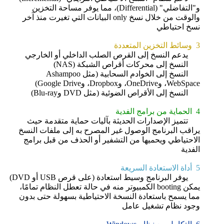
و"التفاضلي" (Differential)، مما يوفر مساحة التخزين
والوقت من خلال نسخ only البيانات التي تغيرت منذ آخر
نسخ احتياطي
3 وسائط التخزين المتعددة
يدعم النسخ إلى القرص الصلب الداخلي أو الخارجي
النسخ إلى محركات أقراص الشبكة (NAS)
النسخ إلى الخوادم السحابية (مثل Ashampoo
WebSpace، وOneDrive، وDropbox، وGoogle Drive)
النسخ إلى الأقراص الضوئية (مثل DVD وBlu-ray)
4 الحماية من برامج الفدية
تتميز الإصدارات الحديثة بآليات حماية متقدمة حيث
يراقب البرنامج الوصول غير المصرح به إلى ملفات النسخ
الاحتياطي ويحميها من التشفير أو الحذف من قبل برامج
الفدية
5 أداة الاستعادة السريعة
يوفر البرنامج وسيط استعادة (على قرص USB أو DVD)
يمكن booting الكمبيوتر منه في حالة تعطل النظام تمامًا،
مما يسمح باستعادة النسخة الاحتياطية بسهولة حتى بدون
وجود نظام تشغيل عامل