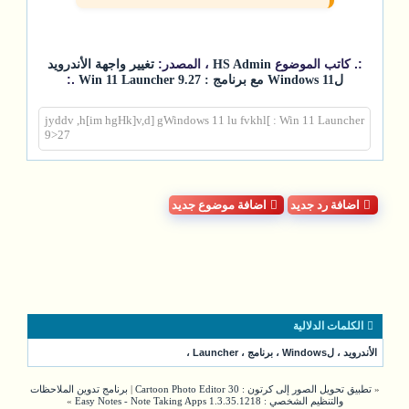
:. كاتب الموضوع
، المصدر:
HS Admin
تغيير واجهة الأندرويد
.:
لWindows 11 مع برنامج : Win 11 Launcher 9.27
jyddv ,h[im hgHk]v,d] gWindows 11 lu fvkhl[ : Win 11 Launcher
9>27
اضافة رد جديد
اضافة موضوع جديد
الكلمات الدلالية
الأندرويد
،
لWindows
،
برنامج
،
Launcher
،
«
تطبيق تحويل الصور إلى كرتون : Cartoon Photo Editor 30
|
برنامج تدوين الملاحظات
والتنظيم الشخصي : Easy Notes - Note Taking Apps 1.3.35.1218
»