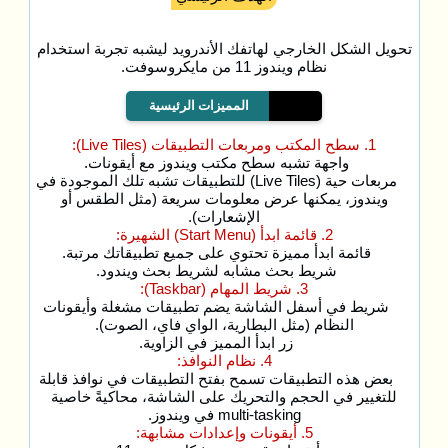
تحويل الشكل الخارجي لهاتفك الأندرويد ليشبه تجربة استخدام
نظام ويندوز 11 من مايكروسوفت.
المميزات الرئيسية
1. سطح المكتب ومربعات التطبيقات (Live Tiles):
واجهة تشبه سطح مكتب ويندوز مع أيقونات.
مربعات حية (Live Tiles) للتطبيقات تشبه تلك الموجودة في
ويندوز، يمكنها عرض معلومات سريعة (مثل الطقس أو
الإشعارات).
2. قائمة ابدأ (Start Menu) الشهيرة:
قائمة ابدأ مميزة تحتوي على جميع تطبيقاتك مرتبة.
شريط بحث مشابه لشريط بحث ويندود.
3. شريط المهام (Taskbar):
شريط في أسفل الشاشة يضم تطبيقات مشغلة وأيقونات
النظام (مثل البطارية، الواي فاي، الصوت).
زر ابدأ المميز في الزاوية.
4. نظام النوافذ:
بعض هذه التطبيقات تسمح بفتح التطبيقات في نوافذ قابلة
للتغيير في الحجم والتحريك على الشاشة، محاكيةً خاصية
multi-tasking في ويندوز.
5. أيقونات وإعدادات مشابهة: