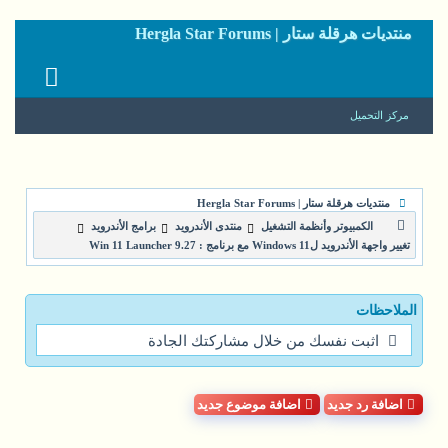
منتديات هرقلة ستار | Hergla Star Forums
مركز التحميل
منتديات هرقلة ستار | Hergla Star Forums
الكمبيوتر وأنظمة التشغيل
منتدى الأندرويد
برامج الأندرويد
تغيير واجهة الأندرويد لWindows 11 مع برنامج : Win 11 Launcher 9.27
الملاحظات
اثبت نفسك من خلال مشاركتك الجادة
اضافة رد جديد
اضافة موضوع جديد