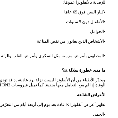
للإصابة بالأنفلونزا عمومًا:
•كبار السن فوق 65 عامًا
•الأطفال دون 5 سنوات
•الحوامل
•الأشخاص الذين يعانون من نقص المناعة
•المصابون بأمراض مزمنة مثل السكري وأمراض القلب والرئة
ما مدى خطورة سلالة K؟
ويحذّر الأطباء من أن الأنفلونزا ليست نزلة برد عادية، إذ قد 
الوفاة إذا لم يقع التعامل معها بجدية. كما تميل فيروسات H3N2 إلى التسبّب في أعراض أشد نسبيًا مقارنة بسلالات أخرى مثل H1N1.
الأعراض الشائعة
تظهر أعراض أنفلونزا K عادة بعد يوم إلى أربعة أيام من التعرّض للفيروس، وتشمل:
•الحمى