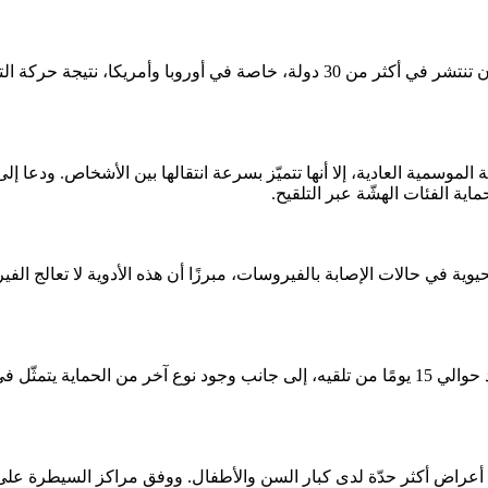
وبيّن المتحدّث أن سلالة K سُجّلت لأول مرة في أستراليا، قبل أن تنتشر في أكثر من 0
موسمية العادية، إلا أنها تتميّز بسرعة انتقالها بين الأشخاص. ودعا إلى
اية الفئات الهشّة عبر التلقيح.
 في حالات الإصابة بالفيروسات، مبرزًا أن هذه الأدوية لا تعالج الفير
وأكد العوني أن تلقيح النزلة الموسمية يبدأ في إظهار فاعليته بعد حوالي 15 يومًا من تلقيه، إلى