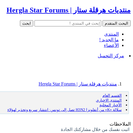
منتديات هرقلة ستار | Hergla Star Forums
المنتدى
ما الجديد !
الأعضاء
مركز التحميل
منتديات هرقلة ستار | Hergla Star Forums
القسم العام
المنتدى الإخباري
الأخبار المحلية
سلالة «K» من أنفلونزا H3N2 تصل إلى تونس: انتشار سريع وتحذير لهؤلاء
الملاحظات
اثبت نفسك من خلال مشاركتك الجادة