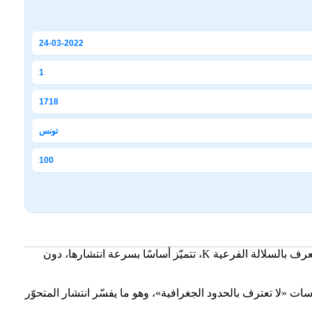
24-03-2022
1
1718
تونس
100
أفاد المختص في علم الفيروسات محجوب العوني أن الفيروس الموسمي H3N2 يشهد خلال هذا الموسم ظهور طفرة إضافية جديدة تُعرف بالسلالة الفرعية K، تتميّز أساسًا بسرعة انتشارها، دون
ت «لا تعترف بالحدود الجغرافية»، وهو ما يفسّر انتشار المتحوّر