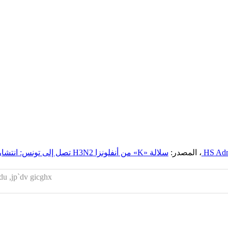
HS Ad
، المصدر:
سلالة «K» من أنفلونزا H3N2 تصل إلى تونس: انتشار سريع وتحذير لهؤلاء
u ,jp`dv gicghx