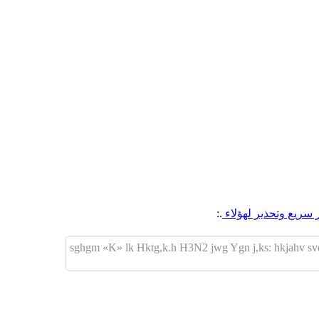
.:
sghgm «K» lk Hktg,k.h H3N2 jwg Ygn j,ks: hkjahv svd