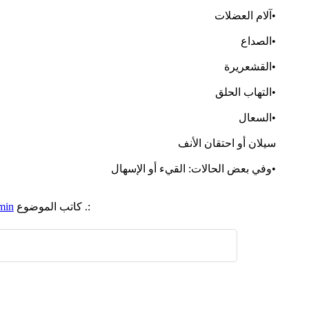
•آلام العضلات
•الصداع
•القشعريرة
•التهاب الحلق
•السعال
سيلان أو احتقان الأنف
•وفي بعض الحالات: القيء أو الإسهال
:. كاتب الموضوع
min
اضافة رد جديد
اضافة موضوع جديد