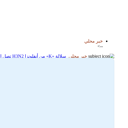
اضافة رد جديد
اضافة موضوع جديد
خبر محلي
-->
خبر محلي
سلالة «K» من أنفلونزا H3N2 تصل إلى تونس: انتشار سريع وتحذير لهؤلاء
28-12-2025 18:27