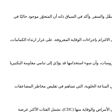
3 دولة، خاصة في أوروبا وأمريكا، نتيجة حركة التنقّل والسفر. وأكد في السياق ذاته أن المتحوّر موجود حاليًا في
 الالتزام بإجراءات الوقاية المعروفة، على غرار ارتداء الكمامات،
وسات، وأن سوء استخدامها قد يؤدّي إلى تنامي مقاومة البكتيريا
 جانب وجود نوع آخر من الحماية يتمثّل في المناعة الخلوية، التي تساهم في تقليص مخاطر المضاعفات
وتشير التقارير الدولية إلى أن السلالة الفرعية K قد تتسبّب في أعراض أكثر حدّة لدى كبار السن والأطفال. ووفق مراكز السيطرة على الأمراض والوقاية منها (CDC)، تشمل الفئات الأكثر عرضة