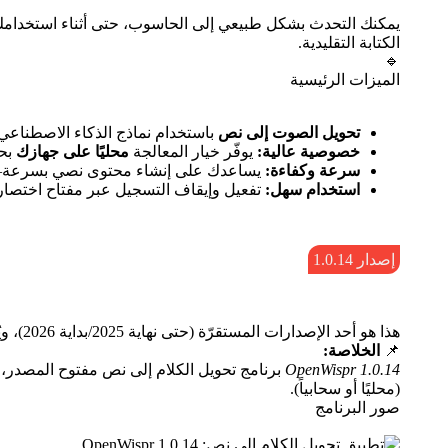
يمكنك التحدث بشكل طبيعي إلى الحاسوب، حتى أثناء استخدامك ل
الكتابة التقليدية.
🔹
الميزات الرئيسية
تحويل الصوت إلى نص
باستخدام نماذج الذكاء الاصطناع
خصوصية عالية:
يوفّر خيار المعالجة
محليًا على جهازك
بحي
سرعة وكفاءة:
يساعدك على إنشاء محتوى نصي بسرعة—خصوصًا عند 
استخدام سهل:
تفعيل وإيقاف التسجيل عبر مفتاح اختصار (Hotkey)، ويعمل في أي برنامج يقبل إدخال ال
إصدار 1.0.14
هذا هو أحد الإصدارات المستقرّة (حتى نهاية 2025/بداية 2026)، ويُستخدم غالبًا على أنظمة
📌
الخلاصة:
OpenWispr 1.0.14
برنامج تحويل الكلام إلى نص مفتوح المصدر،
(محليًا أو سحابياً).
صور البرنامج