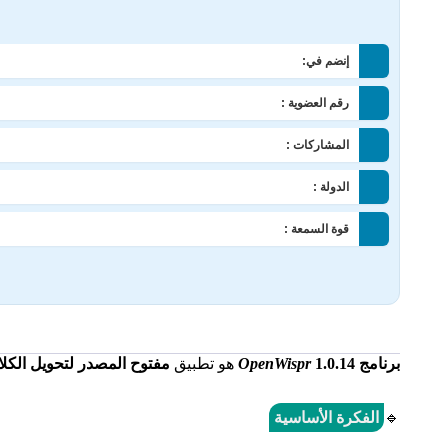
إنضم في:
رقم العضوية :
المشاركات :
الدولة :
قوة السمعة :
برنامج
1.0.14
OpenWispr
هو تطبيق
مفتوح المصدر لتحويل الكلام إلى نص (Dictation
🔹
الفكرة الأساسية