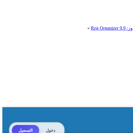
Reg O
»
دخول
التسجيل