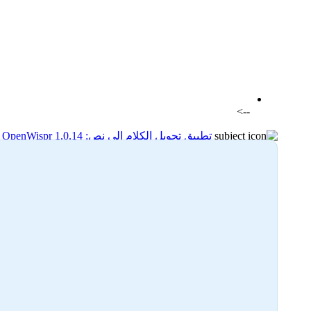
اضافة رد جديد
اضافة موضوع جديد
-->
تطبيق تحويل الكلام إلى نص: OpenWispr 1.0.14
03-01-2026 10:35