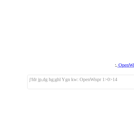
.:
j'fdr jp,dg hg;ghl Ygn kw: OpenWispr 1>0>14