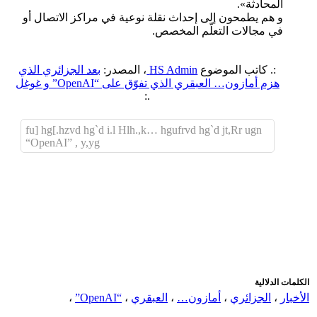
المحادثة».
و هم يطمحون إلى إحداث نقلة نوعية في مراكز الاتصال أو
في مجالات التعلّم المخصص.
:. كاتب الموضوع
HS Admin
، المصدر:
بعد الجزائري الذي
هزم أمازون… العبقري الذي تفوّق على “OpenAI” و غوغل
.:
fu] hg[.hzvd hg`d i.l Hlh.,k… hgufrvd hg`d jt,Rr ugn
“OpenAI” , y,yg
اضافة رد جديد
اضافة موضوع جديد
الكلمات الدلالية
الأخبار
،
الجزائري
،
أمازون…
،
العبقري
،
“OpenAI”
،