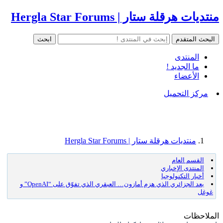
منتديات هرقلة ستار | Hergla Star Forums
المنتدى
ما الجديد !
الأعضاء
مركز التحميل
منتديات هرقلة ستار | Hergla Star Forums
القسم العام
المنتدى الإخباري
أخبار التكنولوجيا
بعد الجزائري الذي هزم أمازون… العبقري الذي تفوّق على “OpenAI” و
غوغل
الملاحظات