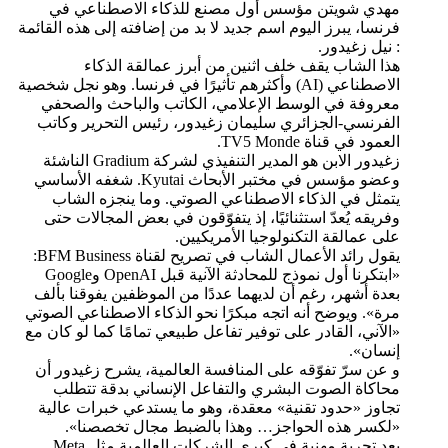
مهدي شويتن مؤسس أول مصنع للذكاء الاصطناعي في
فرنسا، يبرز اليوم اسم جديد لا بد من إضافته إلى هذه القائمة
: نيل زغيدور.
هذا الشاب يقف خلف اثنين من أبرز عمالقة الذكاء
الاصطناعي (AI) وأكثرهم تأثيرًا في فرنسا. وهو نجل شخصية
معروفة في الوسط الإعلامي، الكاتب والباحث والصحفي
الفرنسي-الجزائري سليمان زغيدور، رئيس التحرير وكاتب
العمود في قناة TV5 Monde.
زغيدور الابن هو المدير التنفيذي لشركة Gradium الناشئة
وعضو مؤسس في مختبر الأبحاث Kyutai. شغفه الأساسي
يتمثل في الذكاء الاصطناعي الصوتي. وما ينجزه الشاب
وفريقه يُعدّ استثنائيًا، إذ يتفوّقون في بعض المجالات حتى
على عمالقة التكنولوجيا الأمريكيين.
يقول رائد الأعمال الشاب في تصريح لقناة BFM Business:
«ابتكرنا أول نموذج للمحادثة الآنية قبل OpenAI وGoogle
بعدة أشهر، رغم أن لديهما عددًا من الموظفين يفوقنا بألف
مرة». ويوضح أنه اتجه مبكرًا نحو الذكاء الاصطناعي الصوتي
«الآني، القادر على توفير تفاعل طبيعي تمامًا كما لو كان مع
إنسان».
و عن سرّ تفوّقه على المنافسة العالمية، يشرح زغيدور أن
محاكاة الصوت البشري والتفاعل الإنساني بدقة تتطلب
تجاوز «حدود تقنية» معقدة، وهو ما يستدعي خبرات عالية
«لكسر هذه الحواجز… وهذا بالضبط مجال تخصصنا».
بعد تجربة مهنية في كبرى الشركات العالمية مثل Meta