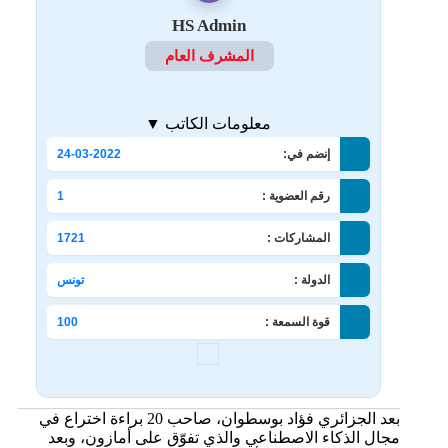
HS Admin
المشرف العام
معلومات الكاتب ▼
إنضم في:
24-03-2022
رقم العضوية :
1
المشاركات :
1721
الدولة :
تونس
قوة السمعة :
100
بعد الجزائري فؤاد بوسطوان، صاحب 20 براءة اختراع في
مجال الذكاء الاصطناعي والذي تفوّق على أمازون، وبعد