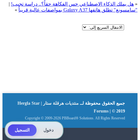
«
هل يملك الذكاء الاصطناعي حس الفكاهة حقاً؟.. دراسة تجيب!
|
"سامسونغ" تطلق هاتفها Galaxy A37 بمواصفات عالية قريباً
»
جميع الحقوق محفوظة لــ
منتديات هرقلة ستار | Hergla Star
Forums
| © 2019
Copyright © 2009-2026 PBBoard® Solutions. All Rights Reserved
دخول
التسجيل
تواصل معنا
By: Suliman