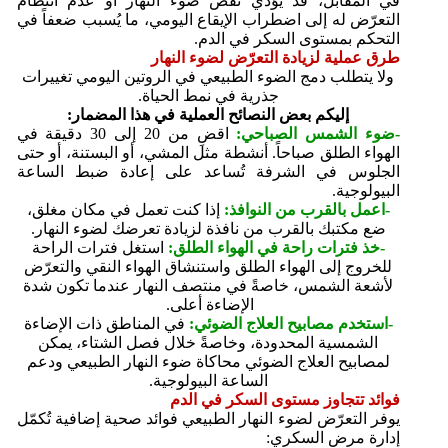
في المقابل، قد يؤدي نقص ضوء النهار أو عدم انتظام
التعرّض له إلى اضطراب الإيقاع اليومي، ما يُسبب ضعفاً في
التحكم بمستوى السكر في الدم.
طرق عملية لزيادة التعرّض لضوء النهار
ولا يتطلب دمج الضوء الطبيعي في الروتين اليومي تغييرات
جذرية في نمط الحياة.
إليكم بعض النصائح العملية في هذا المضمار:
-ضوء الشمس الصباحي:
اقضِ من 20 إلى 30 دقيقة في
الهواء الطلق صباحاً. أنشطة مثل المشي، أو البستنة، أو حتى
الجلوس في الشرفة تُساعد على إعادة ضبط الساعة
البيولوجية.
-اعمل بالقرب من النوافذ:
إذا كنت تعمل في مكان مغلق،
ضع مكتبك بالقرب من نافذة لزيادة تعرضك لضوء النهار.
-خذ فترات راحة في الهواء الطلق:
استغل فترات الراحة
للخروج إلى الهواء الطلق واستنشاق الهواء النقي والتعرّض
لأشعة الشمس، خاصةً في منتصف النهار عندما تكون شدة
الإضاءة أعلى.
-استخدم مصابيح العلاج الضوئي:
في المناطق ذات الإضاءة
الشمسية المحدودة، وخاصةً خلال فصل الشتاء، يمكن
لمصابيح العلاج الضوئي محاكاة ضوء النهار الطبيعي ودعم
الساعة البيولوجية.
فوائد تتجاوز مستوى السكر في الدم
يوفر التعرّض لضوء النهار الطبيعي فوائد صحية إضافية تُكمّل
إدارة مرض السكري: