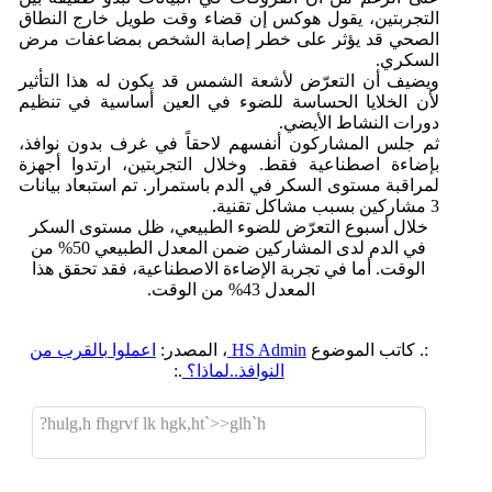
التجربتين، يقول هوكس إن قضاء وقت طويل خارج النطاق
الصحي قد يؤثر على خطر إصابة الشخص بمضاعفات مرض
السكري.
ويضيف أن التعرّض لأشعة الشمس قد يكون له هذا التأثير
لأن الخلايا الحساسة للضوء في العين أساسية في تنظيم
دورات النشاط الأيضي.
ثم جلس المشاركون أنفسهم لاحقاً في غرف بدون نوافذ،
بإضاءة اصطناعية فقط. وخلال التجربتين، ارتدوا أجهزة
لمراقبة مستوى السكر في الدم باستمرار. تم استبعاد بيانات
3 مشاركين بسبب مشاكل تقنية.
خلال أسبوع التعرّض للضوء الطبيعي، ظل مستوى السكر
في الدم لدى المشاركين ضمن المعدل الطبيعي 50% من
الوقت. أما في تجربة الإضاءة الاصطناعية، فقد تحقق هذا
المعدل 43% من الوقت.
:. كاتب الموضوع
HS Admin
، المصدر:
اعملوا بالقرب من
النوافذ..لماذا؟
.:
hulg,h fhgrvf lk hgk,ht`>>glh`h?