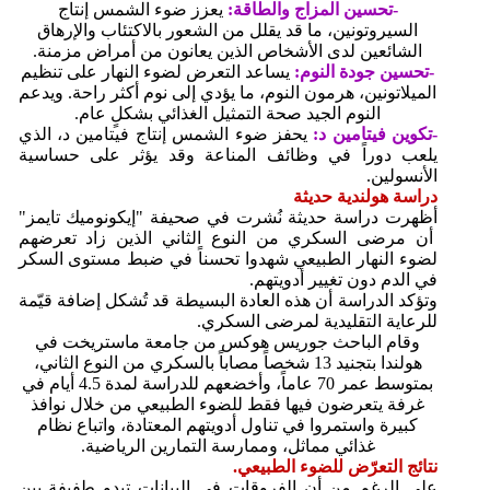
-تحسين المزاج والطاقة:
يعزز ضوء الشمس إنتاج
السيروتونين، ما قد يقلل من الشعور بالاكتئاب والإرهاق
الشائعين لدى الأشخاص الذين يعانون من أمراض مزمنة.
-تحسين جودة النوم:
يساعد التعرض لضوء النهار على تنظيم
الميلاتونين، هرمون النوم، ما يؤدي إلى نوم أكثر راحة. ويدعم
النوم الجيد صحة التمثيل الغذائي بشكلٍ عام.
-تكوين فيتامين د:
يحفز ضوء الشمس إنتاج فيتامين د، الذي
يلعب دوراً في وظائف المناعة وقد يؤثر على حساسية
الأنسولين.
دراسة هولندية حديثة
أظهرت دراسة حديثة نُشرت في صحيفة "إيكونوميك تايمز"
أن مرضى السكري من النوع الثاني الذين زاد تعرضهم
لضوء النهار الطبيعي شهدوا تحسناً في ضبط مستوى السكر
في الدم دون تغيير أدويتهم.
وتؤكد الدراسة أن هذه العادة البسيطة قد تُشكل إضافة قيّمة
للرعاية التقليدية لمرضى السكري.
وقام الباحث جوريس هوكس من جامعة ماستريخت في
هولندا بتجنيد 13 شخصاً مصاباً بالسكري من النوع الثاني،
بمتوسط عمر 70 عاماً، وأخضعهم للدراسة لمدة 4.5 أيام في
غرفة يتعرضون فيها فقط للضوء الطبيعي من خلال نوافذ
كبيرة واستمروا في تناول أدويتهم المعتادة، واتباع نظام
غذائي مماثل، وممارسة التمارين الرياضية.
نتائج التعرّض للضوء الطبيعي.
على الرغم من أن الفروقات في البيانات تبدو طفيفة بين