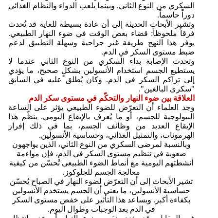
السكري من النوع الثاني. وبينما يلعب الدواء والنظام الغذائي
دوراً حاسماً.
وتشير الأبحاث الحديثة إلى أن عادة بسيطة للغاية قد تُحدث
فرقاً ملحوظاً: قضاء بعض الوقت في ضوء النهار الطبيعي.
يوفر هذا النهج طريقة غير جراحية وسهلة التطبيق لدعم
ضبط مستوى السكر في الدم.
وتحدث الإصابة بداء السكري من النوع الثاني عندما لا
يستطيع الجسم استخدام الأنسولين بشكلٍ صحيح، ما يؤدي
إلى تراكم السكر في الدم. وكان يُطلق عليه في السابق
"سكري البالغين".
العلاقة بين ضوء النهار والتحكّم في مستوى سكر الدم
وجد العلماء أن التعرّض للضوء الطبيعي يؤثر على الساعة
البيولوجية للجسم، أو ما يُعرف بالإيقاع اليومي. ينظّم هذا
الإيقاع العديد من وظائف الجسم، بما في ذلك إفراز
الهرمونات، والتمثيل الغذائي، وحساسية الأنسولين.
وبالنسبة لمرضى السكري من النوع الثاني، الذين يواجهون
صعوبة في تنظيم مستوى السكر في الدم، فإن مواءمة
أنشطتهم اليومية مع أنماط الضوء الطبيعي تُحسّن من كيفية
معالجة الجسم للجلوكوز.
تشير الأبحاث إلى أن التعرّض لضوء النهار في الصباح يُحسّن
حساسية الأنسولين، ما يعني أن الجسم يستخدم الأنسولين
بكفاءة أكبر. ويساعد هذا التأثير على خفض مستوى السكر
في الدم بعد الوجبات وطوال اليوم.