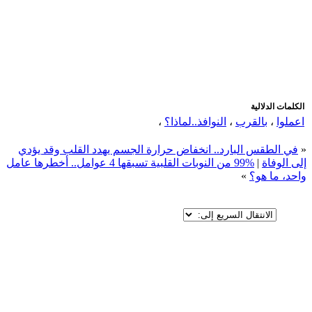
اضافة رد جديد
اضافة موضوع جديد
الكلمات الدلالية
اعملوا
،
بالقرب
،
النوافذ..لماذا؟
،
«
في الطقس البارد.. انخفاض حرارة الجسم يهدد القلب وقد يؤدي
إلى الوفاة
|
%99 من النوبات القلبية تسبقها 4 عوامل.. أخطرها عامل
واحد، ما هو؟
»