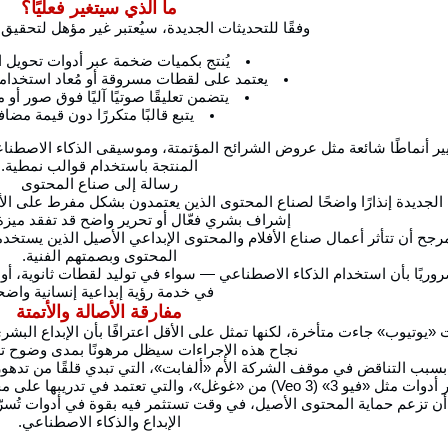
ما الذي سيتغير فعليًا؟
وفقًا للتحديثات الجديدة، سيُعتبر غير مؤهل لتحقيق
يُنتج بكميات ضخمة عبر أدوات تحويل ا
يعتمد على لقطات مسروقة أو مُعاد استخدام
يتضمن تعليقًا صوتيًا آليًا فوق صور أو
يتبع قالبًا متكررًا دون قيمة مضا
ير أنماطًا شائعة مثل عروض الشرائح المؤتمتة، وموسيقى الذكاء الاصطن
المنتجة باستخدام قوالب نمطية.
رسالة إلى صناع المحتوى
جديدة إنذارًا واضحًا لصناع المحتوى الذين يعتمدون بشكل مفرط على الأت
إشراف بشري فعّال أو تحرير واضح قد تفقد ميزة
مرجح أن تتأثر أعمال صناع الأفلام والمحتوى الإبداعي الأصيل الذين يست
المحتوى وبصمتهم الفنية.
 ضروريًا بأن استخدام الذكاء الاصطناعي — سواء في توليد لقطات ثانوية، أو
في خدمة رؤية إبداعية إنسانية واضح
مفارقة الأصالة والأتمتة
يوتيوب» جاءت متأخرة، لكنها تمثل على الأقل اعترافًا بأن الإبداع البشري 
نجاح هذه الإجراءات سيظل مرهونًا بمدى وضوح تطب
ا بسبب التناقض في موقف الشركة الأم «ألفابت»، التي تبدي قلقًا من تدهو
 في تدريبها على محتوى المستخدمين لإنتاج المزيد من الفيديوهات المؤتمتة.
أن تزعم حماية المحتوى الأصيل، في وقت تستثمر فيه بقوة في أدوات تُسر
الإبداع والذكاء الاصطناعي.