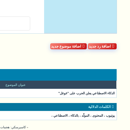
اضافة رد جديد
اضافة موضوع جديد
عنوان الموضوع
الذكاء الاصطناعي يعلن الحرب على "غوغل"
الكلمات الدلالية
يوتيوب
،
المحتوى
،
المولّد
،
بالذكاء
،
الاصطناعي
،
«
كاسبرسكي: هجمات انتحال هوية ChatGPT ارتفع