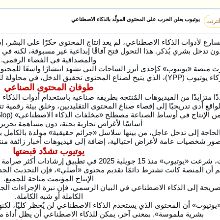
يوتيوب يعلن الحرب على المحتوى المولّد بالذكاء الاصطناعي
نترنت
ارع لأدوات الذكاء الاصطناعي، لم يعد إنتاج المحتوى حكرًا على البشر،
ن تدخل بشري يُذكر. هذا التحول فتح آفاقًا إبداعية غير مسبوقة، لكنه في 
والمصداقية في الفضاء الرقمي.
ت منصة «يوتيوب» كإحدى أبرز الساحات التي تشهد انتشارًا واسعًا للمحتو
الدخل، في محاولة للحد من تراجع جودة المحتوى وحماية الإبداع البشري.
طوفان المحتوى الصناعي
متزايدًا من الفيديوهات المُنتجة بطريقة صناعية باستخدام أدوات الذكاء ا
واقع أدى تدريجيًا إلى إقصاء صناع المحتوى التقليديين، وخلق بيئة رقمية تتس
أساسًا لأغراض تجارية بحتة، دون مساهمة تحريرية 
لحاجة إلى تدخل عاجل، من بينها سلاسل «جرائم حقيقية» مولدة بالكامل ب
ر شخصيات عامة لأغراض احتيالية، إضافة إلى فيديوهات أخبار زائفة من
يوتيوب تشدّد قبضتها
ردًا على هذه التحديات، شرعت «يوتيوب» منذ 15 جويل
 أن المنصة كانت تشترط دائمًا تقديم محتوى «أصلي»، فإن التحديث الجد
الإنتاج المؤتمت متاحة للجميع.
صريحة إلى الذكاء الاصطناعي في البيان الرسمي، فإن نبرة الإجراءات الج
الكاملة أو شبه الكاملة.
يوتيوب» أن المحتوى الذي يستخدم الذكاء الاصطناعي لن يُحظر كليًا، ل
بشرية ملموسة». بمعنى آخر، يمكن للذكاء الاصطناعي أن يظل أداة مساعد