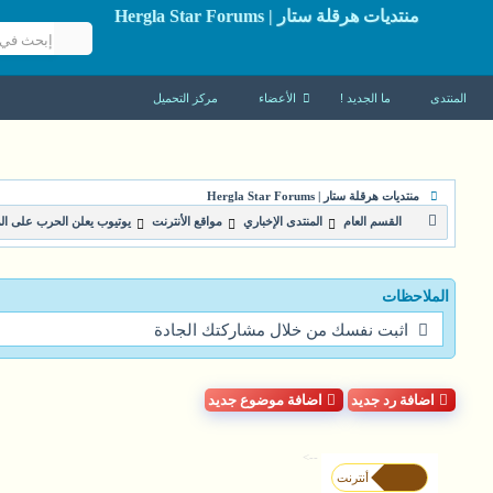
منتديات هرقلة ستار | Hergla Star Forums
المنتدى
ما الجديد !
الأعضاء
مركز التحميل
منتديات هرقلة ستار | Hergla Star Forums
القسم العام
المنتدى الإخباري
مواقع الأنترنت
يوتيوب يعلن الحرب على الم
الملاحظات
اثبت نفسك من خلال مشاركتك الجادة
اضافة رد جديد
اضافة موضوع جديد
-->
أنترنت