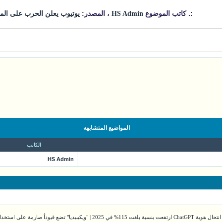
:. كاتب الموضوع
، المصدر:
HS Admin
يوتيوب يعلن الحرب على المح
المواضيع المتشابهه
الكاتب
HS Admin
ت بنسبة بلغت 115% في 2025
|
"ويكيبيديا" تضع قيوداُ صارمة على استخدا