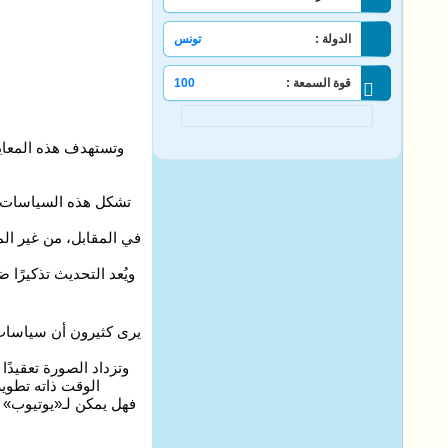
الدولة :
تونس
قوة السمعة :
100
وتستهدف هذه المعاي
تشكل هذه السياسات ال
في المقابل، من غير ال
ويُعد التحديث تذكيرًا
يرى كثيرون أن سياسات «
وتزداد الصورة تعقيدً
الوقت ذاته تطوير أدوات مثل «فيو 3» (Veo 3) من «غوغل»، والتي تعتمد
فهل يمكن لـ«يوتيوب» 