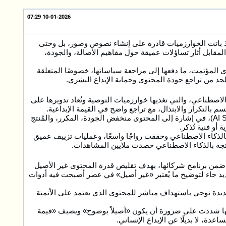
10-01-2026 07:29
 إذ باتت الخوارزميات قادرة على إنشاء نصوص وصور، بل وحتى
المقابل أثار تساؤلات عميقة حول مفاهيم الأصالة، والجودة،
ى المؤتمت، ما دفعها إلى مراجعة سياساتها، خصوصًا المتعلقة
لاصطناعي، والتي تغذيها خوارزميات التوصية وتُعاد تدويرها على
م بالتكرار والابتذال، مع تراجع واضح في القيمة الإبداعية.
ويُطلق على هذا النوع من الإنتاج في أوساط الصناعة مصطلح «مخلفات الذكاء الاصطناعي» (AI Slop)، في إشارة إلى المحتوى منخفض الجودة، المكرر، والمُنتج
أو فنية تُذكر.
الذكاء الاصطناعي وحققت رواجًا واسعًا، وعمليات تزييف عميق
تجة بالذكاء الاصطناعي حصدت ملايين المشاهدات.
ية 2025 في تطبيق إرشادات أكثر صرامة ضمن برنامج شركائها، بهدف تقليص قدرة المحتوى غير الأصيل
يد جاء لتوضيح ما يُعتبر «غير أصيل» في عصر أصبحت فيه أدوات
ديدة توحي باستهداف مباشر للمحتوى الذي يعتمد على الأتمتة
كنها شددت على ضرورة أن يكون «أصيلاً بوضوح» ويضيف «قيمة
ة، لا بديلًا عن الإبداع الإنساني.