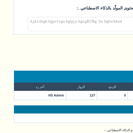
.:
توى المولّد بالذكاء الاصطناعي
d,jd,f dugk hgpvf ugn hglpj,n hgl,gR] fhg`;hx hghw'khud
الردود
الزوار
آخر رد
HS Admin
127
0
م الذكاء الاصطناعي
»