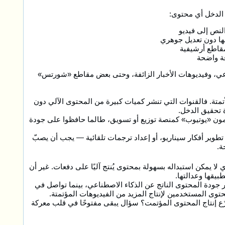
 الدخل أي محتوى:
لنص إلى فيديو
ها دون تعديل جوهري
 مقاطع أرشيفية
فة واضحة
اعي، وفيديوهات الأخبار الزائفة، وحتى بعض مقاطع «شورتس»
متة. فالقنوات التي تنشر كميات كبيرة من المحتوى الآلي دون
 تحقيق الدخل.
خدمون «يوتيوب» كمنصة توزيع أو تسويق، طالما حافظوا على جودة
 تطوير أفكار سيناريو، أو إعداد ترجمات تلقائية — يجب أن يصبّ
ة.
لا يمكن استبداله بسهولة بمحتوى يُنتج آليًا على دفعات. غير أن
يقها وعدالتها.
ر جودة المحتوى الناتج عن الذكاء الاصطناعي، بينما تواصل في
ّع إنتاج المحتوى المؤتمت؟ سؤال يبقى مفتوحًا في قلب معركة