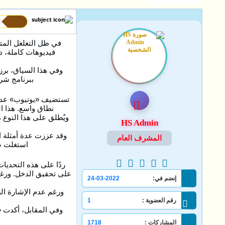
أ
في ظل التغلغل المتس
فيديوهات كاملة، دو
وفي هذا السياق، برز
ببرنامج شركاء يوتيوب (YPP)، الذي يتيح لصناع المحتوى تحقيق 
تستضيف «يوتيوب» عددًا 
نطاق واسع. هذا ال
HS Admin
وقد عززت عدة أمثلة ا
المشرف العام
استغلت صو
على تحقيق الدخل. ورغم
إنضم في:
24-03-2022
ورغم عدم الإشارة ال
رقم العضوية :
1
وفي المقابل، أكدت «
المشاركات :
1718