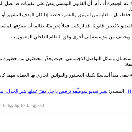
.
 فقط، بل بـالغاية من التوثيق والنشر، خاصة إذا كان الهدف التشهير أو ا
 لا تُعتبر، قانونيًا، قد ارتكبت فعلاً إجراميًا، طالما أن تصرّفها لم 
بحتًا، ويختلف من مؤسسة إلى أخرى وفق النظام الداخلي المعمول به.
 عند استعمال وسائل التواصل الاجتماعي، حيث يحذّر مختصّون من خطورة
مة.
يبقى مبدأ أساسيًا يكفله الدستور والقوانين الجاري بها العمل، مهما كان
H
، المصدر:
نشر فيديو لموظّفة ترقص داخل مقرّ عملها يثير الجدل.. ما
`h dr,g hgrhk,k hgj,ksd?