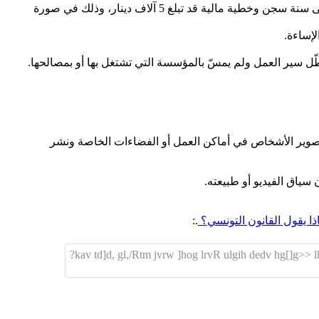
وبيّن الزّين، خلال مداخلة هاتفية في برنامج "صباح الورد" على إذاعة الجوهرة أف أم، أن القانون التونسي ينصّ على عقوبات قد تصل إلى سنة سجن وخطية مالية قد تبلغ 5 آلاف دينار، وذلك في صورة
لإساءة.
يُعطّل سير العمل ولم يمسّ بالمؤسسة التي تشتغل بها أو بمصالحها.
 تصوير الأشخاص في أماكن العمل أو الفضاءات الخاصة ونشر
 سياق الفيديو أو طبيعته.
ذا يقول القانون التونسي؟
.:
kav td]d, gl,/Rtm jvrw ]hog lrvR ulgih dedv hg[]g>> lh