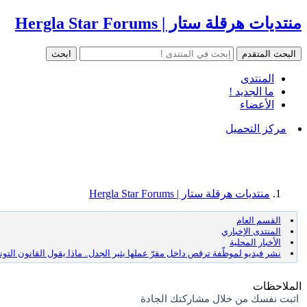
منتديات هرقلة ستار | Hergla Star Forums
المنتدى
ما الجديد !
الأعضاء
مركز التحميل
منتديات هرقلة ستار | Hergla Star Forums
القسم العام
المنتدى الإخباري
الأخبار المحلية
نشر فيديو لموظّفة ترقص داخل مقرّ عملها يثير الجدل.. ماذا يقول القانون الت
الملاحظات
اثبت نفسك من خلال مشاركتك الجادة