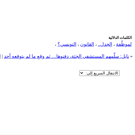
اضافة رد جديد
اضافة موضوع جديد
الكلمات الدلالية
لموظّفة
،
الجدل..
،
القانون
،
التونسي؟
،
«
نابل: سلّمهم المستشفى الجثة، دفنوها… ثم وقع ما لم يتوقعه أحد
|
ا