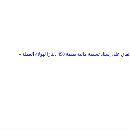
تفاق على إسناد تسبقة مالية بقيمة 450 دينارًا لهؤلاء العملة
»