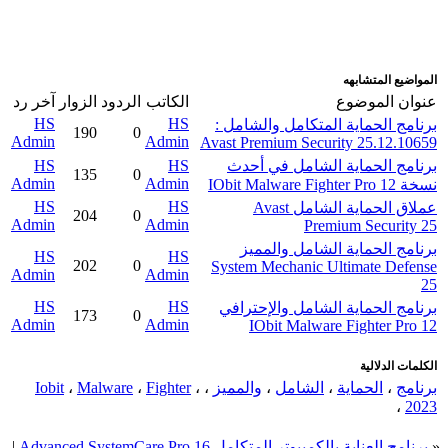
المواضيع المتشابهه
عنوان الموضوع
الكاتب
الردود
الزوار
آخر رد
HS
HS
برنامج الحماية المتكامل والشامل :
190
0
Admin
Admin
Avast Premium Security 25.12.10659
برنامج الحماية الشامل في أحدث
HS
HS
135
0
Admin
Admin
نسخة IObit Malware Fighter Pro 12
HS
HS
عملاق الحماية الشامل Avast
204
0
Admin
Admin
Premium Security 25
برنامج الحماية الشامل والمميز
HS
HS
202
0
System Mechanic Ultimate Defense
Admin
Admin
25
HS
HS
برنامج الحماية الشامل والإحترافي
173
0
Admin
Admin
IObit Malware Fighter Pro 12
الكلمات الدلالية
برنامج
،
الحماية
،
الشامل
،
والمميز
،
،
Fighter
،
Malware
،
Iobit
،
2023
«
برنامج العناية بالكمبيوتر المتكامل Advanced SystemCare Pro 16
|