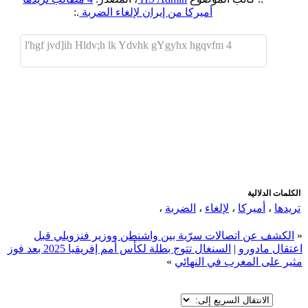
أميركا من إيران لإلغاء الضربة
.:
4 l'hgf jvd]ih Hldv;h lk Ydvhk gYgyhx hgqvfm
اضافة رد جديد
اضافة موضوع جديد
الكلمات الدلالية
تريدها
،
أميركا
،
لإلغاء
،
الضربة
،
«
الكشف عن اتصالات سرّية بين واشنطن ووزير فنزويلي قبل
اعتقال مادورو
|
السنغال تتوج بطلة لكأس أمم إفريقيا 2025 بعد فوز
مثير على المغرب في النهائي
»