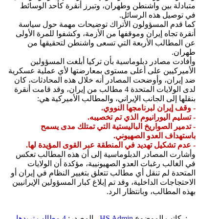
متبادلة بين واشنطن وطهران، وتبرز أنقرة كأحد الوسائط
في توصيل هذه الرسائل.
كما قدم المسؤولون الأتراك توضيحات مهمة حول سياسة
أنقرة تجاه إيران وموقفها من الأزمة، وكشفوا للمرة الأولى
عن المطالب الأربعة التي تسعى واشنطن لتحقيقها من
طهران.
وأفادت مصادر دبلوماسية بأن تركيا أبلغت المسؤولين
الأميركيين على أعلى مستوى بمعارضتها لأي عملية عسكرية
ضد إيران، وأوضحت المصادر أنه خلال هذه المحادثات، كان
لدى الولايات المتحدة 4 مطالب من إيران، وقد قامت أنقرة
بنقلها إلى الجانب الإيراني، والمطالب الأميركية هي:
- وقف إيران لبرنامجها النووي.
- تسليم اليورانيوم الذي تم تخصيبه.
- تدمير الصواريخ الباليستية التي تمتلك مدى يسمح
باستهداف العدو الصهيوني.
- عدم تشكيل تهديد في المنطقة عبر القوى المؤيدة لها.
وأشارت المصادر الدبلوماسية إلى أن هذه المطالب تعكس
في الغالب رغبات العدو الصهيونيية، مؤكدة أن الولايات
المتحدة لم تنقل أي مطالب تتعلق بتغيير النظام في إيران أو
الاحتجاجات الداخلية، وقد تم إبلاغ كبار المسؤولين الإيرانيين
بهذه المطالب، وبانتظار الرد.
:. كاتب الموضوع
HS Admin
، المصدر:
4 مطالب تريدها