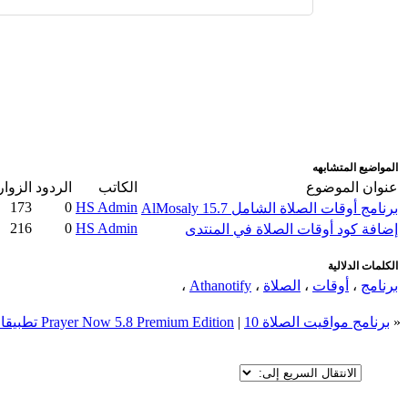
اضافة رد جديد
اضافة موضوع جديد
المواضيع المتشابهه
عنوان الموضوع
الكاتب
الردود
الزوار
173
0
HS Admin
برنامج أوقات الصلاة الشامل AlMosaly 15.7
216
0
HS Admin
إضافة كود أوقات الصلاة في المنتدى
الكلمات الدلالية
برنامج
،
أوقات
،
الصلاة
،
Athanotify
،
«
برنامج مواقيت الصلاة Prayer Now 5.8 Premium Edition
10 تطبيقات خبيثة ومتطفلة يجب حذفها من هاتفك الذكي
|