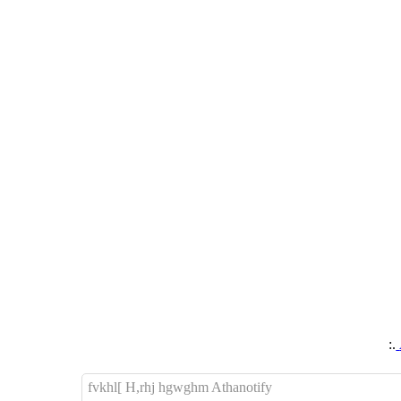
.:
fvkhl[ H,rhj hgwghm Athanotify