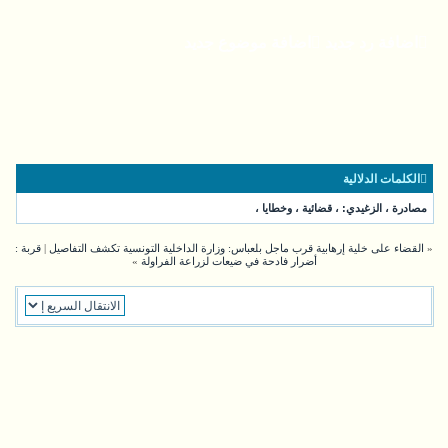
اضافة رد جديد
اضافة موضوع جديد
الكلمات الدلالية
مصادرة
،
الزغيدي:
،
قضائية
،
وخطايا
،
«
القضاء على خلية إرهابية قرب ماجل بلعباس: وزارة الداخلية التونسية تكشف التفاصيل
|
قربة :
أضرار فادحة في ضيعات لزراعة الفراولة
»