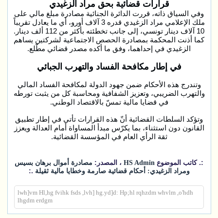
قرارات قضائية بحق مراد الزغيدي
وفي السياق ذاته، قررت الدائرة الجنائية مصادرة مبلغ مالي على
ملك الإعلامي مراد الزغيدي قدره 3 آلاف أورو، أي ما يعادل تقريباً
10 آلاف دينار تونسي، إلى جانب تخطئته بأكثر من 112 ألف دينار.
كما أذنت المحكمة بمصادرة الحصص الاجتماعية لشركتين يساهم
الزغيدي في إحداهما، وفق ما أكده مصدر قضائي مطّلع.
في إطار مكافحة الفساد والتهرب الجبائي
وتندرج هذه الأحكام ضمن جهود الدولة لمكافحة الفساد المالي
والتهرب الضريبي، وتعزيز الشفافية ومحاسبة كل من يثبت تورطه
في قضايا مالية تمسّ بالاقتصاد الوطني.
وتؤكد السلطات القضائية أنّ هذه القرارات تأتي في إطار تطبيق
القانون دون استثناء، بما يكرّس مبدأ المساواة أمام العدالة ويعزز
ثقة الرأي العام في المؤسسة القضائية.
:. كاتب الموضوع
، المصدر:
HS Admin
مصادرة أموال برهان بسيس
.:
ومراد الزغيدي: أحكام قضائية صارمة وخطايا مالية ثقيلة
lwh]vm Hl,hg fvihk fsds ,lvh] hg.yd]d: Hp;hl rqhzdm whvlm ,o'hdh
lhgdm erdgm