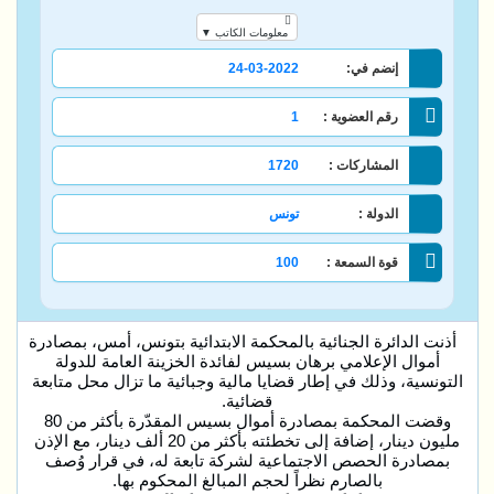
معلومات الكاتب ▼
إنضم في:
24-03-2022
رقم العضوية :
1
المشاركات :
1720
الدولة :
تونس
قوة السمعة :
100
أذنت الدائرة الجنائية بالمحكمة الابتدائية بتونس، أمس، بمصادرة
أموال الإعلامي برهان بسيس لفائدة الخزينة العامة للدولة
التونسية، وذلك في إطار قضايا مالية وجبائية ما تزال محل متابعة
قضائية.
وقضت المحكمة بمصادرة أموال بسيس المقدّرة بأكثر من 80
مليون دينار، إضافة إلى تخطئته بأكثر من 20 ألف دينار، مع الإذن
بمصادرة الحصص الاجتماعية لشركة تابعة له، في قرار وُصف
بالصارم نظراً لحجم المبالغ المحكوم بها.