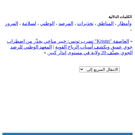
الكلمات الدلالية
وأمطار
،
المناطق
،
تحذيرات
،
المرصد
،
الوطني
،
لسلامة
،
المرور
،
«
العاصفة "Kristin" تضرب تونس: خبير مناخي يحذّر من اضطراب
جوي عميق ويكشف أسباب الرياح القوية
|
المعهد الوطني للرصد
الجوي يصنّف 20 ولاية في مستوى إنذار كبير.
»