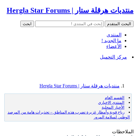
منتديات هرقلة ستار | Hergla Star Forums
المنتدى
ما الجديد !
الأعضاء
مركز التحميل
منتديات هرقلة ستار | Hergla Star Forums
القسم العام
المنتدى الإخباري
الأخبار المحلية
رياح قوية وأمطار غزيرة تضرب هذه المناطق – تحذيرات هامة من المرصد
الوطني لسلامة المرور
الملاحظات