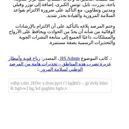
باجة، بنزرت، نابل، تونس الكبرى، إضافة إلى توزر وقبلي
ومدنين وتطاوين، مع التأكيد على ضرورة الالتزام بقواعد
السلامة المرورية والقيادة بحذر شديد.
وختم المرصد بلاغه بالتأكيد على أن الالتزام بالإرشادات
الوقائية من شأنه أن يحدّ من الحوادث ويحافظ على الأرواح
والممتلكات، داعيًا الجميع إلى متابعة النشرات الجوية
والتحذيرات الرسمية بصفة مستمرة.
:. كاتب الموضوع
HS Admin
، المصدر:
رياح قوية وأمطار
غزيرة تضرب هذه المناطق – تحذيرات هامة من المرصد
الوطني لسلامة المرور
.:
vdhp r,dm ,Hl'hv y.dvm jqvf i`i hglkh'r – jp`dvhj ihlm
lk hglvw] hg,'kd gsghlm hglv,v
اضافة رد جديد
اضافة موضوع جديد