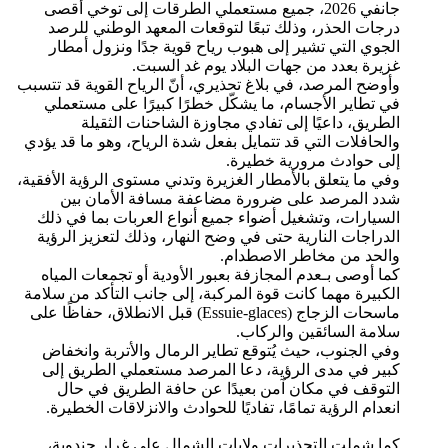
جانفي 2026، جميع مستعملي الطرقات إلى توخي أقصى
درجات الحذر، وذلك تبعًا لتوقعات المعهد الوطني للرصد
الجوي التي تشير إلى هبوب رياح قوية جدًا ونزول أمطار
غزيرة بعدد من جهات البلاد يوم غد السبت.
وأوضح المرصد، في بلاغ تحذيري، أنّ الرياح القوية قد تتسبب
في تطاير الأجسام، ما يشكّل خطرًا كبيرًا على مستعملي
الطريق، داعيًا إلى تفادي مجاوزة الشاحنات الثقيلة
والحافلات التي قد تتمايل بفعل شدة الرياح، وهو ما قد يؤدي
إلى حوادث مرورية خطيرة.
وفي ما يتعلق بالأمطار الغزيرة وتدني مستوى الرؤية الأفقية،
شدد المرصد على ضرورة مضاعفة مسافة الأمان بين
السيارات، وتشغيل أضواء جميع أنواع العربات بما في ذلك
الدراجات النارية حتى في وضح النهار، وذلك لتعزيز الرؤية
والحد من مخاطر الاصطدام.
كما أوصى بـعدم المجازفة بعبور الأودية أو تجمعات المياه
الكبيرة مهما كانت قوة المركبة، إلى جانب التأكد من سلامة
ماسحات الزجاج (Essuie-glaces) قبل الانطلاق، حفاظًا على
سلامة السائقين والركاب.
وفي الجنوب، حيث يُتوقع تطاير الرمال والأتربة وانخفاض
كبير في مدى الرؤية، دعا المرصد مستعملي الطريق إلى
التوقف في مكان آمن بعيدًا عن حافة الطريق في حال
انعدام الرؤية تمامًا، تفاديًا للحوادث والانزلاقات الخطيرة.
كما شملت التحذيرات ولايات الشمال على غرار جندوبة،