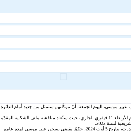
بير موسي، اليوم الجمعة، أنّ موكّلتهم ستمثل من جديد أمام الدائرة ا
وأوضحت هيئة الدفاع أنّ جلسة المحاكمة الجديدة قد حُدّدت ليوم الأربعاء 11 فيفري الجاري، حي
ية لسنة 2022.
ويأتي هذا التطور القضائي بعد أن كانت المحكمة الابتدائية قد أصدرت، بتاريخ 5 أوت