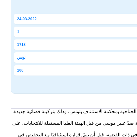
24-03-2022
1
1718
تونس
100
لجناحية بمحكمة الاستئناف بتونس، وذلك بتركيبة قضائية جديدة،
ث ستُعاد مناقشة ملف الشكاية المقدّمة ضدّ عبير موسي من قبل الهيئة العليا المستقلة للانتخابات، على
 2024، حكمًا يقضي بسجن عبير موسي لمدة عامين في ذات القضية، قبل أن يتمّ إقراره استئنافيًا مع التخفيض في