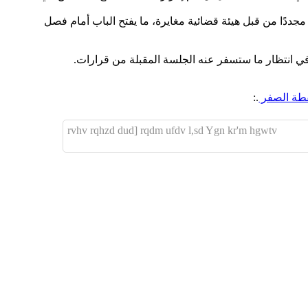
اف بتونس، للنظر فيه مجددًا من قبل هيئة قضائية مغايرة، ما يفتح الباب أمام فصل
، في انتظار ما ستسفر عنه الجلسة المقبلة من قرارات.
قطة الصفر
.:
rvhv rqhzd dud] rqdm ufdv l,sd Ygn kr'm hgwtv