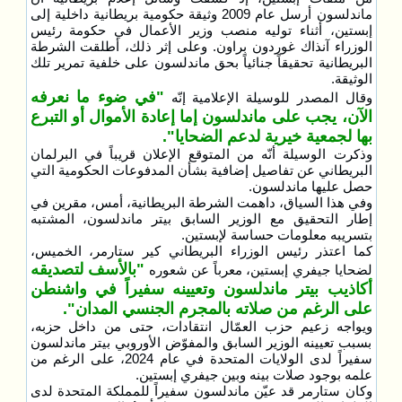
ماندلسون أرسل عام 2009 وثيقة حكومية بريطانية داخلية إلى
إبستين، أثناء توليه منصب وزير الأعمال في حكومة رئيس
الوزراء آنذاك غوردون براون. وعلى إثر ذلك، أطلقت الشرطة
البريطانية تحقيقاً جنائياً بحق ماندلسون على خلفية تمرير تلك
الوثيقة.
"في ضوء ما نعرفه
وقال المصدر للوسيلة الإعلامية إنّه
الآن، يجب على ماندلسون إما إعادة الأموال أو التبرع
بها لجمعية خيرية لدعم الضحايا".
وذكرت الوسيلة أنّه من المتوقع الإعلان قريباً في البرلمان
البريطاني عن تفاصيل إضافية بشأن المدفوعات الحكومية التي
حصل عليها ماندلسون.
وفي هذا السياق، داهمت الشرطة البريطانية، أمس، مقرين في
إطار التحقيق مع الوزير السابق بيتر ماندلسون، المشتبه
بتسريبه معلومات حساسة لإبستين.
كما اعتذر رئيس الوزراء البريطاني كير ستارمر، الخميس،
"بالأسف لتصديقه
لضحايا جيفري إبستين، معرباً عن شعوره
أكاذيب بيتر ماندلسون وتعيينه سفيراً في واشنطن
على الرغم من صلاته بالمجرم الجنسي المدان".
ويواجه زعيم حزب العمّال انتقادات، حتى من داخل حزبه،
بسبب تعيينه الوزير السابق والمفوّض الأوروبي بيتر ماندلسون
سفيراً لدى الولايات المتحدة في عام 2024، على الرغم من
علمه بوجود صلات بينه وبين جيفري إبستين.
وكان ستارمر قد عيّن ماندلسون سفيراً للمملكة المتحدة لدى