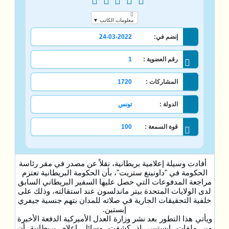
معلومات الكاتب ▼
إنضم في:
24-03-2022
رقم العضوية :
1
المشاركات :
1720
الدولة :
تونس
قوة السمعة :
100
أفادت وسيلة إعلامية بريطانية، نقلاً عن مصدر في مقر رئاسة
الحكومة في "داونينغ ستريت"، بأن الحكومة البريطانية تعتزم
مراجعة المدفوعات التي حصل عليها السفير البريطاني السابق
لدى الولايات المتحدة بيتر ماندلسون عند استقالته، وذلك على
خلفية التحقيقات الجارية في صلاته للمدان بتهم جنسية جيفري
إبستين.
ويأتي هذا التطور بعد نشر وزارة العدل الأميركية الدفعة الأخيرة
من ملفات إبستين، إذ كشفت وسائل إعلام بريطانية أن