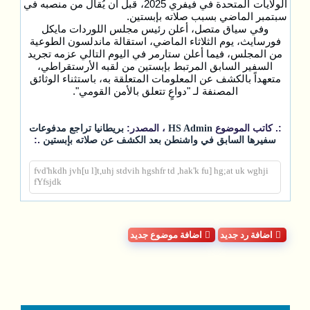
الولايات المتحدة في فيفري 2025، قبل أن يُقال من منصبه في
سبتمبر الماضي بسبب صلاته بإبستين.
وفي سياق متصل، أعلن رئيس مجلس اللوردات مايكل
فورسايث، يوم الثلاثاء الماضي، استقالة ماندلسون الطوعية
من المجلس، فيما أعلن ستارمر في اليوم التالي عزمه تجريد
السفير السابق المرتبط بإبستين من لقبه الأرستقراطي،
متعهداً بالكشف عن المعلومات المتعلقة به، باستثناء الوثائق
المصنفة لـ "دواعٍ تتعلق بالأمن القومي".
:. كاتب الموضوع
، المصدر:
HS Admin
بريطانيا تراجع مدفوعات
.:
سفيرها السابق في واشنطن بعد الكشف عن صلاته بإبستين
fvd'hkdh jvh[u l]t,uhj stdvih hgshfr td ,hak'k fu] hg;at uk wghji
fYfsjdk
اضافة رد جديد
اضافة موضوع جديد