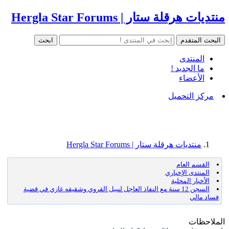
منتديات هرقلة ستار | Hergla Star Forums
المنتدى
ما الجديد !
الأعضاء
مركز التحميل
منتديات هرقلة ستار | Hergla Star Forums
القسم العام
المنتدى الإخباري
الأخبار المحلية
السجن 12 سنة مع النفاذ العاجل لنبيل القروي وشقيقه غازي في قضية
فساد مالي
الملاحظات