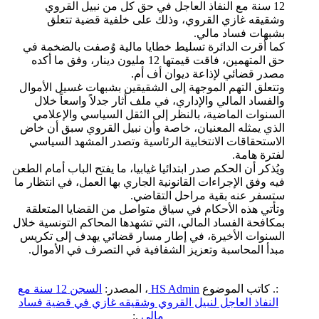
12 سنة مع النفاذ العاجل في حق كل من نبيل القروي
وشقيقه غازي القروي، وذلك على خلفية قضية تتعلق
بشبهات فساد مالي.
كما أقرت الدائرة تسليط خطايا مالية وُصفت بالضخمة في
حق المتهمين، فاقت قيمتها 12 مليون دينار، وفق ما أكده
مصدر قضائي لإذاعة ديوان أف أم.
وتتعلق التهم الموجهة إلى الشقيقين بشبهات غسيل الأموال
والفساد المالي والإداري، في ملف أثار جدلاً واسعاً خلال
السنوات الماضية، بالنظر إلى الثقل السياسي والإعلامي
الذي يمثله المعنيان، خاصة وأن نبيل القروي سبق أن خاض
الاستحقاقات الانتخابية الرئاسية وتصدر المشهد السياسي
لفترة هامة.
ويُذكر أن الحكم صدر ابتدائيا غيابيا، ما يفتح الباب أمام الطعن
فيه وفق الإجراءات القانونية الجاري بها العمل، في انتظار ما
ستسفر عنه بقية مراحل التقاضي.
وتأتي هذه الأحكام في سياق متواصل من القضايا المتعلقة
بمكافحة الفساد المالي، التي تشهدها المحاكم التونسية خلال
السنوات الأخيرة، في إطار مسار قضائي يهدف إلى تكريس
مبدأ المحاسبة وتعزيز الشفافية في التصرف في الأموال.
:. كاتب الموضوع
HS Admin
، المصدر:
السجن 12 سنة مع
النفاذ العاجل لنبيل القروي وشقيقه غازي في قضية فساد
مالي
.: