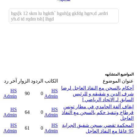
hgs[k 12 skm lu hgkth` hguh[g gkfdg hgrv,d ,ardri
yh.d td rqdm tsh] lhgd
اضافة رد جديد
اضافة موضوع جديد
المواضيع المتشابهه
عنوان الموضوع
الكاتب
الردود
الزوار
آخر رد
أحكام بالسجن مع النفاذ العاجل لرضا
HS
HS
90
0
شرف الدين و شقيقه و للرئيس
Admin
Admin
السابق لـ الاتحاد الرياضي ا
إيقاف ألفة الحامدي في مطار تونس
HS
HS
64
0
قرطاج وتنفيذ حكم بالسجن مع النفاذ
Admin
Admin
العاجل
المحكمة تقضي بسجن شفيق الجراية
HS
HS
61
0
Admin
Admin
95 عامًا مع النفاذ العاجل