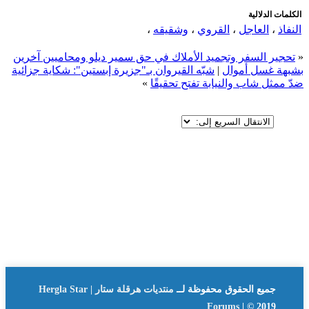
الكلمات الدلالية
النفاذ
،
العاجل
،
القروي
،
وشقيقه
،
«
تحجير السفر وتجميد الأملاك في حق سمير ديلو ومحاميين آخرين
بشبهة غسل أموال
|
شبّه القيروان بـ"جزيرة إبستين": شكاية جزائية
ضدّ ممثل شاب والنيابة تفتح تحقيقًا
»
جميع الحقوق محفوظة لــ
منتديات هرقلة ستار | Hergla Star
Forums
| © 2019