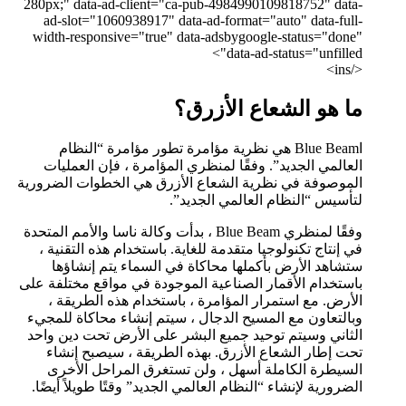
280px;" data-ad-client="ca-pub-4984990109818752" data-
ad-slot="1060938917" data-ad-format="auto" data-full-
width-responsive="true" data-adsbygoogle-status="done"
data-ad-status="unfilled">
</ins>
ما هو الشعاع الأزرق؟
اBlue Beam هي نظرية مؤامرة تطور مؤامرة “النظام
العالمي الجديد”. وفقًا لمنظري المؤامرة ، فإن العمليات
الموصوفة في نظرية الشعاع الأزرق هي الخطوات الضرورية
لتأسيس “النظام العالمي الجديد”.
وفقًا لمنظري Blue Beam ، بدأت وكالة ناسا والأمم المتحدة
في إنتاج تكنولوجيا متقدمة للغاية. باستخدام هذه التقنية ،
ستشاهد الأرض بأكملها محاكاة في السماء يتم إنشاؤها
باستخدام الأقمار الصناعية الموجودة في مواقع مختلفة على
الأرض. مع استمرار المؤامرة ، باستخدام هذه الطريقة ،
وبالتعاون مع المسيح الدجال ، سيتم إنشاء محاكاة للمجيء
الثاني وسيتم توحيد جميع البشر على الأرض تحت دين واحد
تحت إطار الشعاع الأزرق. بهذه الطريقة ، سيصبح إنشاء
السيطرة الكاملة أسهل ، ولن تستغرق المراحل الأخرى
الضرورية لإنشاء “النظام العالمي الجديد” وقتًا طويلاً أيضًا.