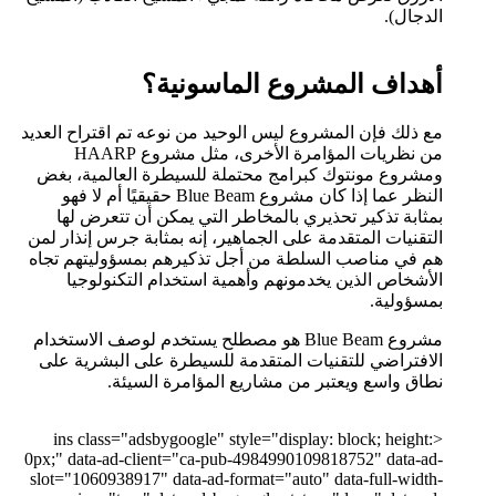
الدجال).
أهداف المشروع الماسونية؟
مع ذلك فإن المشروع ليس الوحيد من نوعه تم اقتراح العديد
من نظريات المؤامرة الأخرى، مثل مشروع HAARP
ومشروع مونتوك كبرامج محتملة للسيطرة العالمية، بغض
النظر عما إذا كان مشروع Blue Beam حقيقيًا أم لا فهو
بمثابة تذكير تحذيري بالمخاطر التي يمكن أن تتعرض لها
التقنيات المتقدمة على الجماهير، إنه بمثابة جرس إنذار لمن
هم في مناصب السلطة من أجل تذكيرهم بمسؤوليتهم تجاه
الأشخاص الذين يخدمونهم وأهمية استخدام التكنولوجيا
بمسؤولية.
مشروع Blue Beam هو مصطلح يستخدم لوصف الاستخدام
الافتراضي للتقنيات المتقدمة للسيطرة على البشرية على
نطاق واسع ويعتبر من مشاريع المؤامرة السيئة.
<ins class="adsbygoogle" style="display: block; height:
0px;" data-ad-client="ca-pub-4984990109818752" data-ad-
slot="1060938917" data-ad-format="auto" data-full-width-