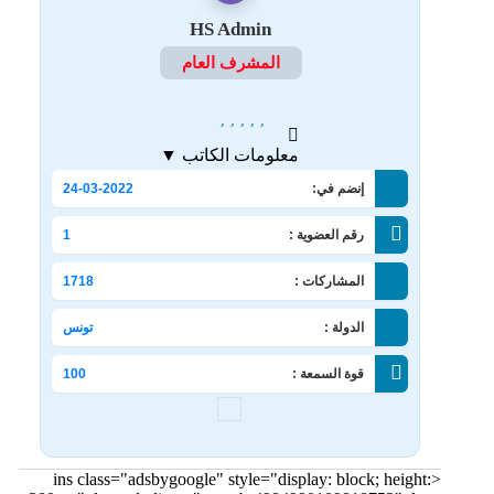
HS Admin
المشرف العام
معلومات الكاتب ▼
إنضم في:
24-03-2022
رقم العضوية :
1
المشاركات :
1718
الدولة :
تونس
قوة السمعة :
100
<ins class="adsbygoogle" style="display: block; height: