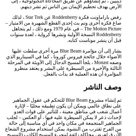
دينيين ، تم إنشاؤهم عن طريق المحاكاة التكنولوجية ، إلى
الأرض بهدف تحطيم الإيمان بين الناس ثم نشر دينهم.
رفض باراماونت فكرة Roddenberry عن Star Trek ، لذلك
صاغ فكرة أخرى وتم بث إحدى القطع الشهيرة من الامتياز –
The Motion Picture – في عام 1979 ومع ذلك ، لم يتجاهل
Roddenberry النسخة الأولية ونشرها كرواية ، لعدة سنوات
قبل أن ينشر موناست كتابه.
يشار إلى أن مؤامرة Blue Beam مرة أخرى سلطت عليها
الأضواء خلال جائحة فيروس كورونا ، كما في السيناريو الذي
وصفه Monast ، يلجأ المسيح الدجال إلى الأوبئة في المرحلة
الثالثة والأخيرة من السيطرة على البشر و يعتقد منظرو
المؤامرة أن هذه العملية قد بدأت بالفعل.
وصف الناشر
تم إنشاء مشروع Blue Beam للتحكم في عقول الجماهير
على نطاق عالمي ويمكن أن يكون تطبيقه محليًا – لإثارة
أعمال شغب في مناطق معينة ، للتأثير على قوات العدو
لإحداث ذعر لا يمكن السيطرة عليه فيها ، أو العكس – لجلب
الجماهير المتجمعة في مكان واحد في أي مناسبة إلى حالة
من الفرح تقترب من النشوة. يمكن استخدام مشروع الشعاع
الأزرق لعرض محاكاة زائفة لمجيء المسيح الكاذب (المسيح