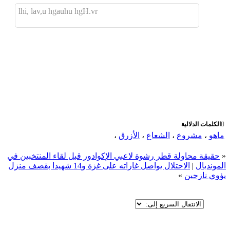
lhi, lav,u hgauhu hgH.vr
اضافة رد جديد
اضافة موضوع جديد
الكلمات الدلالية
ماهو
،
مشروع
،
الشعاع
،
الأزرق
،
«
حقيقة محاولة قطر رشوة لاعبي الإكوادور قبل لقاء المنتخبين في
المونديال
|
الاحتلال يواصل غاراته على غزة و14 شهيدا بقصف منزل
يؤوي نازحين
»