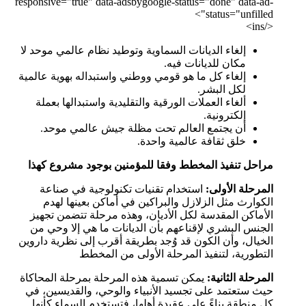
responsive="true" data-adsbygoogle-status="done" data-ad-
status="unfilled">
</ins>
إلغاء الديانات السماوية وتوطيد نظام عالمي موحد لا
مكان للديانات فيه.
إلغاء كل ما هو قومي ووطني واستبداله بهوية عالمية
لكل البشر.
ألغاء العملات الورقية والتقليدية واستبدالها بعملة
إلكترونية.
أن يجتمع العالم تحت مظلة جيش عالمي موحد.
خلق ثقافة عالمية واحدة.
مراحل تنفيذ المخطط وفقا للمؤمنين بوجود مشروع كهذا
المرحلة الأولى:
استخدام تقنيات تكنولوجية في صناعة
الكوارث مثل الزلازل والبراكين في أماكن بعينها لهدم
الأماكن المقدسة لكل الأديان، وهذه مرحلة تتضمن تجهيز
الجنس البشري لإقناعهم بأن الديانات ما هي إلا وحي من
الخيال، وأن الكون قد وُجد بطريقة أقرب إلى نظرية داروين
التطورية، لتنفيذ المرحلة الأولى من المخطط
المرحلة الثانية:
يمكن تسمية هذه المرحلة بمرحلة المحاكاة
حيث ستعتمد على تجسيد الأنبياء والوحي، والقديسين، في
كل منطقة بناءً على عقيدة أهلها، فتستخدم السماء كأنها