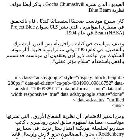
الفيديو ، الذي نشره Gocha Chumashvili ، يذكر أيضًا مؤلف
نظرية Blue Beam.
كان سيرج موناست صحفيًا استقصائيًا كنديًا ، قام بالتحقيق
في منظري المؤامرة ، الذي نشر كتابًا بعنوان Project Blue
Beam (NASA) في عام 1994.
وصف موناست في كتابه مراحل تأسيس الدين المشترك
بالتفصيل. في عام 1996 توفي متأثرا بنوبة قلبية. أثار موته
الشكوك بين أتباعه. لا يزالون يعتقدون أن موناست قد تسمم
بالفعل باستخدام “سلاح مؤثر عقلي”.
<ins class="adsbygoogle" style="display: block; height:
280px;" data-ad-client="ca-pub-4984990109818752" data-
ad-slot="1060938917" data-ad-format="auto" data-full-
width-responsive="true" data-adsbygoogle-status="done"
data-ad-status="unfilled">
</ins>
ومن المثير للاهتمام ، أن نظرية الشعاع الأزرق ، التي نشرتها
موناست ، مطابقة لمفهوم سابق لجين رودنبيري ، كاتب
سيناريو لسلسلة أمريكية امتياز ستار تريك. في سيناريو
Roddenberry ، يحاول الفضائيون غزو الأرض وإرسال قادة