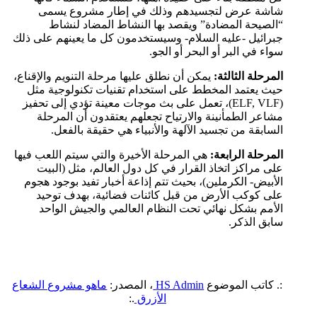
شاشة عرض لتجسيدهم وذلك في إطار مشروع يسمى
“الصيحة المضادة” ويقصد بها النشاط المضاد لنشاط
جبرائيل -عليه السلام- وسيستخدمون كل ما يعينهم على ذلك
سواء في البر أو البحر أو الجو.
المرحلة الثالثة:
يمكن أن نطلق عليها مرحلة التنويم والإقناع،
حيث يعتمد المخطط على استخدام تقنيات تكنولوجية مثل
(ELF, VLF)، تعمل على بث موجات معينة تؤدي إلى تحفيز
مشاعر الطمأنينة والارتياح تجعلهم يعتقدون أن المرحلة
السابقة من تجسيد الآلهة والأنبياء هي حقيقة بالفعل.
المرحلة الرابعة:
هي المرحلة الأخيرة والتي سيتم اللعب فيها
على مراكز اتخاذ القرار في كل دول العالم، مثل (البيت
الأبيض- الكرملين)، بحيث تتم إذاعة أخبار تفيد بوجود هجوم
على كوكب الأرض من قبل كائنات فضائية، بهدف توحيد
الأمم بشكل نهائي تحت النظام العالمي والجيش الواحد
سابق الذكر.
:. كاتب الموضوع
HS Admin
، المصدر:
ماهو مشروع الشعاع
الأزرق
.: