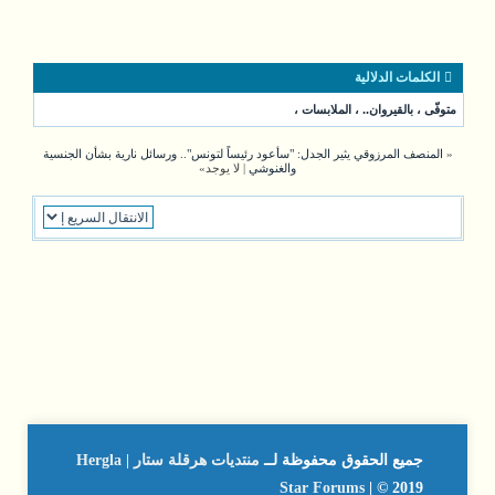
الكلمات الدلالية
متوفّى
،
بالقيروان..
،
الملابسات
،
«
المنصف المرزوقي يثير الجدل: "سأعود رئيساً لتونس".. ورسائل نارية بشأن الجنسية
والغنوشي
| لا يوجد»
جميع الحقوق محفوظة لــ
منتديات هرقلة ستار | Hergla
Star Forums
| © 2019