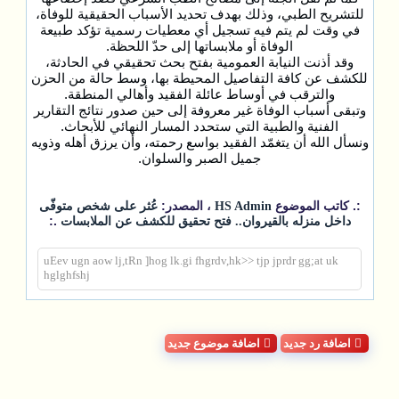
للتشريح الطبي، وذلك بهدف تحديد الأسباب الحقيقية للوفاة،
في وقت لم يتم فيه تسجيل أي معطيات رسمية تؤكد طبيعة
الوفاة أو ملابساتها إلى حدّ اللحظة.
وقد أذنت النيابة العمومية بفتح بحث تحقيقي في الحادثة،
للكشف عن كافة التفاصيل المحيطة بها، وسط حالة من الحزن
والترقب في أوساط عائلة الفقيد وأهالي المنطقة.
وتبقى أسباب الوفاة غير معروفة إلى حين صدور نتائج التقارير
الفنية والطبية التي ستحدد المسار النهائي للأبحاث.
ونسأل الله أن يتغمّد الفقيد بواسع رحمته، وأن يرزق أهله وذويه
جميل الصبر والسلوان.
:. كاتب الموضوع
، المصدر:
HS Admin
عُثر على شخص متوفّى
.:
داخل منزله بالقيروان.. فتح تحقيق للكشف عن الملابسات
uEev ugn aow lj,tRn ]hog lk.gi fhgrdv,hk>> tjp jprdr gg;at uk
hglghfshj
اضافة رد جديد
اضافة موضوع جديد