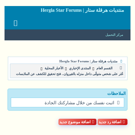
منتديات هرقلة ستار | Hergla Star Forums
مركز التحميل
منتديات هرقلة ستار | Hergla Star Forums
القسم العام
المنتدى الإخباري
الأخبار المحلية
عُثر على شخص متوفّى داخل منزله بالقيروان.. فتح تحقيق للكشف عن الملابسات
الملاحظات
اثبت نفسك من خلال مشاركتك الجادة
اضافة رد جديد
اضافة موضوع جديد