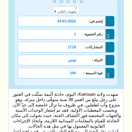
معلومات الكاتب ▼
إنضم في:
24-03-2022
رقم العضوية :
1
المشاركات :
1718
الدولة :
تونس
قوة السمعة :
100
شهدت ولاية Kairouan، اليوم، حادثة أليمة تمثّلت في العثور
على رجل يبلغ من العمر 38 سنة متوفّى داخل منزله، وهو
متزوج وأب لطفلين، في ظروف ما تزال غامضة إلى حدّ الآن.
وبحسب المعطيات الأولية، فقد تم إشعار الوحدات الأمنية
والجهات المختصة فور اكتشاف الجثة، حيث تحولت إلى مكان
الحادثة للقيام بالمعاينات الميدانية اللازمة، واتخاذ الإجراءات
القانونية المعمول بها في مثل هذه الحالات.
كما تم نقل الجثة إلى مصالح الطب الشرعي قصد إخضاعها