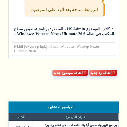
الروابط متاحة بعد الرد على الموضوع
:. كاتب الموضوع
، المصدر:
HS Admin
برنامج تخصيص سطح
.:
المكتب في نظام Windows: Winstep Nexus Ultimate 26.6
fvkhl[ jowdw s'p hgl;jf td k/hl Windows: Winstep Nexus
Ultimate 26>6
اضافة رد جديد
اضافة موضوع جديد
المواضيع المتشابهه
عنوان الموضوع
الكاتب
برنامج تغيير وتخصيص أيقونات المجلدات في نظام ويندوز: