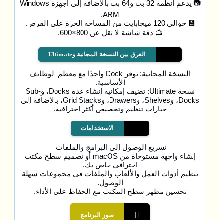
📷 يدعم أنظمة 32 بت و64 بت بالإضافة إلى أجهزة Windows
ARM.
💾 حوالي 120 ميجابايت من المساحة الحرة على القرص.
📺 دقة شاشة لا تقل عن 800×600.
الفرق بين النسخة المجانية وUltimate
النسخة المجانية: توفر Dock واحدًا مع معظم الوظائف
الأساسية.
نسخة Ultimate: تضيف إمكانية إنشاء عدة Docks، وSub-
Docks، وShelves، وDrawers، وGrid Stacks، بالإضافة إلى
خيارات تنظيم وتخصيص أكثر احترافية.
الاستخدامات
تسريع الوصول إلى البرامج والملفات.
إنشاء واجهة مستوحاة من macOS أو تصميم سطح مكتب
احترافي خاص بك.
تنظيم أدوات العمل والألعاب والملفات في مجموعات سهلة
الوصول.
تحسين مظهر سطح المكتب مع الحفاظ على الأداء.
صور البرنامج