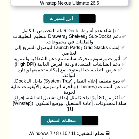
أبرز المميزات
✅ إنشاء عدة أشرطة Dock قابلة للتخصيص بالكامل.
✅ دعم Sub-Docks وShelves وDrawers لتنظيم التطبيقات
والملفات في مجموعات.
✅ إنشاء Grid Stacks وLaunch Pads للوصول السريع إلى
العناصر.
✅ تأثيرات ورسوم متحركة سلسة مع دعم الشفافية والتمويه.
✅ دعم الشاشات المتعددة ودقة العرض العالية (High DPI).
✅ عرض التطبيقات المفتوحة مع إمكانية تجميعها وإدارة
النوافذ.
✅ دمج منطقة إعلام النظام (System Tray) داخل الـ Dock.
✅ دعم السمات (Themes) والحزم الرسومية والأيقونات عالية
الجودة.
✅ أكثر من 80 أمرًا داخليًا مثل إيقاف تشغيل الشاشة، إفراغ
سلة المحذوفات، إعادة التشغيل، ووضع السكون. ([Winstep]
[1])
متطلبات التشغيل
💻 نظام التشغيل: Windows 7 / 8 / 10 / 11.