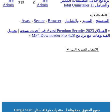
برنامج حذف التطبيقات المميز
HS
HS
315
0
Admin
Admin
والشامل Iobit Uninstaller 11
الكلمات الدلالية
المتصفح
،
المميز
،
والشامل
،
Browser
،
Secure
،
Avast
،
«
العملاق Avast Premium Security 2023 في أحدث نسخة
|
تحميل
الفيديوهات مع برنامج MP4 Downloader Pro 4.28
»
جميع الحقوق محفوظة لــ
منتديات هرقلة ستار | Hergla Star