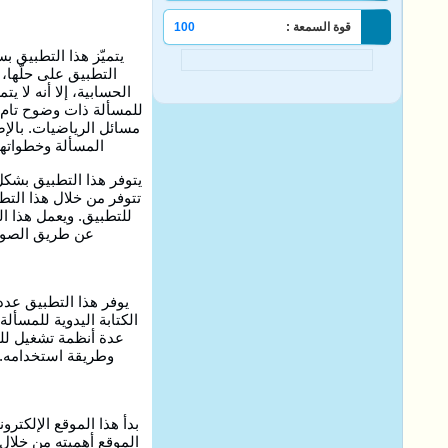
قوة السمعة :
100
يتميّز هذا التطبيق 
التطبيق على حلّها،
الحسابية، إلا أنه لا 
للمسألة ذات وضوح تام. 
مسائل الرياضيات. بالإ
المسألة وخطواتها
يتوفر هذا التطبيق بشك
تتوفر من خلال هذا التطب
للتطبيق. ويعمل هذا ال
عن طريق الصور 
يوفر هذا التطبيق عد
الكتابة اليدوية للمسأل
عدة أنظمة تشغيل لله
وطريقة استخدامه. ف
الموقع أهميته من خلال 