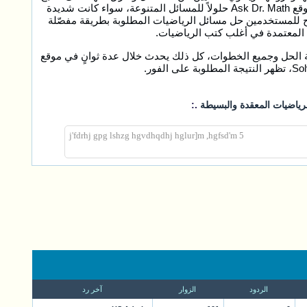
مصدراً مهماً في هذا المجال، كما يوصي خبراء علم الرياضيات باستخدام هذا الموقع. كما يوفر موقع Ask Dr. Math حلولاً للمسائل المتنوعة، سواء كانت شديدة
ح للمستخدمين حل مسائل الرياضيات المطلوبة بطريقة مفصّلة
 المعتمدة في أغلب كتب الرياضيات.
قة الحل وجميع الخطوات، كل ذلك يحدث خلال عدة ثوانٍ في موقع
.:
5 j'fdrhj gpg lshzg hgvdhqdhj hglur]m ,hgfsd'm
الردود
الزوار
آخر رد