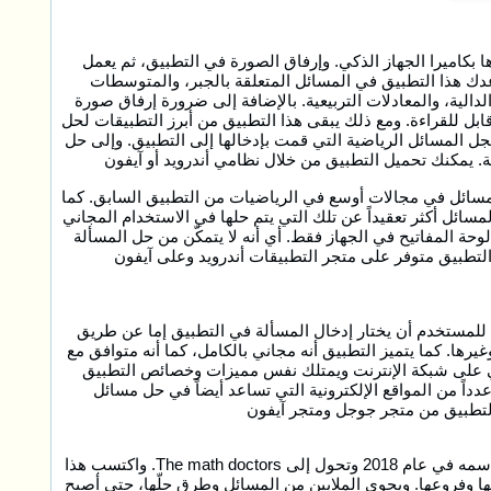
 بكاميرا الجهاز الذكي. وإرفاق الصورة في التطبيق، ثم يعمل
عدك هذا التطبيق في المسائل المتعلقة بالجبر، والمتوسطات
لدالية، والمعادلات التربيعية. بالإضافة إلى ضرورة إرفاق صورة
ل للقراءة. ومع ذلك يبقى هذا التطبيق من أبرز التطبيقات لحل
جل المسائل الرياضية التي قمت بإدخالها إلى التطبيق. وإلى حل
ة. يمكنك تحميل التطبيق من خلال نظامي أندرويد أو آيفون
 مسائل في مجالات أوسع في الرياضيات من التطبيق السابق. كما
لمسائل أكثر تعقيداً عن تلك التي يتم حلها في الاستخدام المجاني
وحة المفاتيح في الجهاز فقط. أي أنه لا يتمكّن من حل المسألة
لتطبيق متوفر على متجر التطبيقات أندرويد وعلى آيفون
 للمستخدم أن يختار إدخال المسألة في التطبيق إما عن طريق
رها. كما يتميز التطبيق أنه مجاني بالكامل، كما أنه متوافق مع
وني على شبكة الإنترنت ويمتلك نفس مميزات وخصائص التطبيق
دداً من المواقع الإلكترونية التي تساعد أيضاً في حل مسائل
ل التطبيق من متجر جوجل ومتجر آيفون
بدأ هذا الموقع الإلكتروني الشهير عمله في عام 1994، ولا يزال متوفراً حتى اليوم. الذي تم تعديل اسمه في عام 2018 وتحول إلى The math doctors. واكتسب هذا
اتها وفروعها. ويحوي الملايين من المسائل وطرق حلّها، حتى أصبح