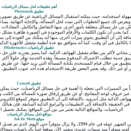
أهم تطبيقات لحل مسائل الرياضيات
تطبيق Photomath
بسهولة استخدامه، حيث يمكنه استقبال المسائل الرياضية عن طريق تصويرها
 ويعرض لك جميع الخطوات التي تمت لحل المسألة، والإجابة النهائية. يسا
يتمكن من حل مسائل متعلقة بأمور أخرى. منها التفاضل والتكامل، المعادلات ا
كما يجب أن تكون الكلمات والأرقام الموجودة في الصورة ظاهرة بشكل قاب
ضافة إلى أن التطبيق يحوي ميزات أخرى. منها أنه يمكّنك من العودة إلى س
 بالكامل في أي وقت، كما أنه متوافق مع عدة أنظمة تشغيل للأجهزة الذكي
تطبيق الرياضيات IMathematics
ل مجاني لأكثر من نظام تشغيل للهواتف الذكية. كما يتميز بقدرته على حل
يق خدمة تتطلب الاشتراك المدفوع مسبقاً. وهذه الخدمة توفّر حلولاً أكثر 
تطبيق من خلال قيام المستخدم بكتابة المسألة التي يريد حلّها، عن طريق ل
أو غير ذلك. وقد يعتبر البعض طريقة الاستخدام هذه أحد عيوب التطبيق. ا
تطبيق Cymath
داّ من المميزات التي تجعله ذا أهمية في حل مسائل الرياضيات، حيث يمكن
ة عبر حروف لوحة المفاتيح، أو عن طريق إرفاق صورة للمسألة من الكتب وغي
واتف الذكية مثل أندرويد. بالإضافة إلى أن التطبيق متوفر كموقع إلكتر
ي الحقيقة بالإضافة إلى التطبيقات والبرامج الذكية السابقة. فإن هنالك ع
الرياضيات، والمواقع التالية تعتبر من بين أبرز المواقع: يمكنك تحمي
مواقع لحل مسائل الرياضيات
موقع Ask Dr. Math
كونه متوفراً منذ سنوات عديدة، ويعتبر الآن موقعاً غنياً بالرياضيات ومجال