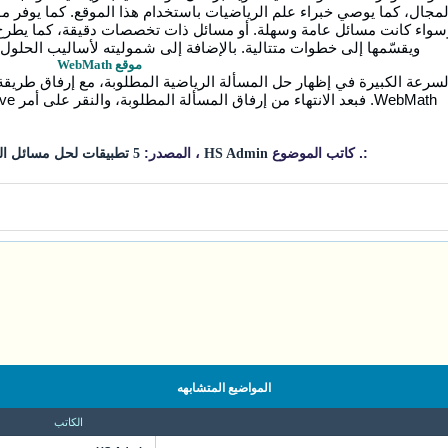
 وسواء كانت مسائل عامة وسهلة. أو مسائل ذات تخصصات دقيقة، كما يطر
ويقسّمها إلى خطوات متتالية. بالإضافة إلى شموليته لأساليب الحلول
موقع WebMath
بالسرعة الكبيرة في إظهار حل المسألة الرياضية المطلوبة، مع إرفاق طري
WebMath. فبعد الانتهاء من إرفاق المسألة المطلوبة، والنقر على أمر Solve، تظهر النتيجة المطلوبة على الفور.
:. كاتب الموضوع
، المصدر:
HS Admin
5 تطبيقات لحل مسائل الرياضيات المعقدة والبسيطة
المواضيع المتشابهه
الكاتب