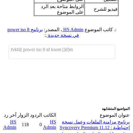
الروابط متاحة بعد الرد
فيديو للشرح
على الموضوع
:. كاتب الموضوع
HS Admin
، المصدر:
برنامج power iso 8
في نسخة جديدة
.:
fvkhl[ power iso 8 td ksom []d]m
اضافة رد جديد
اضافة موضوع جديد
المواضيع المتشابهه
عنوان الموضوع
الكاتب
الردود
الزوار
آخر رد
برنامج مزامنة الملفات وعمل نسخة
HS
HS
118
0
Admin
Admin
إحتياطية : Syncovery Premium 11.12