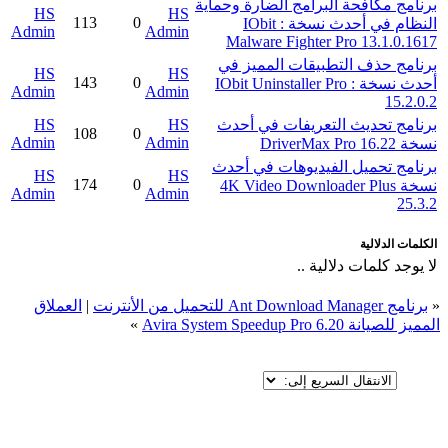
برنامج مكافحة البرامج الضارة وحماية
HS
HS
113
0
النظام في أحدث نسخة : IObit
Admin
Admin
Malware Fighter Pro 13.1.0.1617
برنامج حذف التطبيقات المميز في
HS
HS
143
0
أحدث نسخة : IObit Uninstaller Pro
Admin
Admin
15.2.0.2
برنامج تحديث التعريفات في أحدث
HS
HS
108
0
Admin
Admin
نسخة DriverMax Pro 16.22
برنامج تحميل الفيديوهات في أحدث
HS
HS
174
0
نسخة 4K Video Downloader Plus
Admin
Admin
25.3.2
الكلمات الدلالية
لا يوجد كلمات دلالية ..
«
برنامج Ant Download Manager للتحميل من الأنترنت
|
العملاق
المميز للصيانة Avira System Speedup Pro 6.20
»