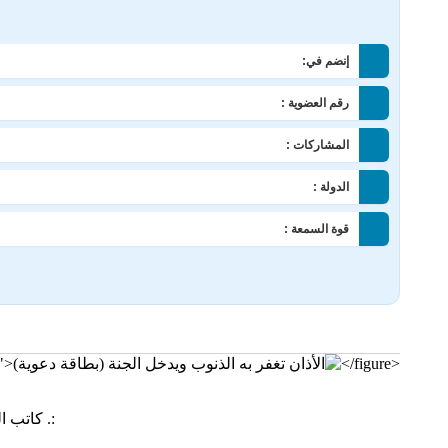
إنضم في:
رقم العضوية :
المشاركات :
الدولة :
قوة السمعة :
</figure>
<figure class="image">
:. كاتب 