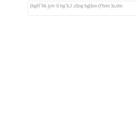
hgH`hk jytv fi hg`k,f ,d]og hg[km (f'hrm ]u,dm)