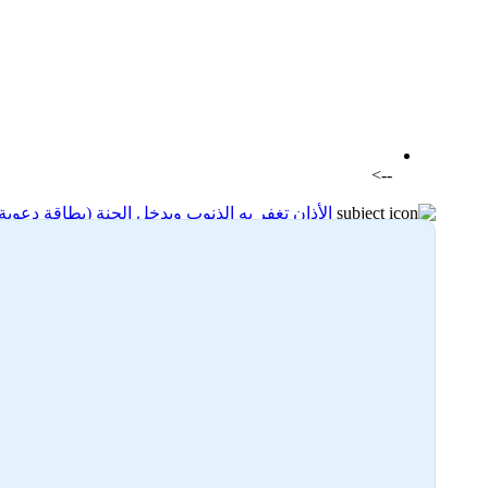
اضافة رد جديد
اضافة موضوع جديد
-->
الأذان تغفر به الذنوب ويدخل الجنة (بطاقة دعوية
17-03-2024 22:50