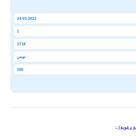
24-03-2022
1
1718
تونس
100
قة دعوية)
.: