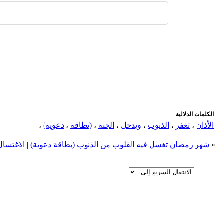
اضافة رد جديد
اضافة موضوع جديد
الكلمات الدلالية
الأذان
،
تغفر
،
الذنوب
،
ويدخل
،
الجنة
،
(بطاقة
،
دعوية)
،
«
شهر رمضان تغسل فيه القلوب من الذنوب (بطاقة دعوية)
|
الاغتسال