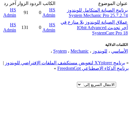
عنوان الموضوع
الكاتب
الردود
الزوار
آخر رد
HS
HS
برنامج الصيانة المتكامل للويندوز
91
0
Admin
Admin
System Mechanic Pro 25.7.2.74
عملاق الصيانة للويندوز بلا منازع في
HS
HS
131
0
آخر تحديث IObit Advanced
Admin
Admin
SystemCare Pro 18
الكلمات الدلالية
الأساسي
،
للويندوز
،
Mechanic
،
System
،
«
برنامج XYplorer لتعويض مستكشف الملفات الإفتراضي للويندوز
|
برنامج الذكاء الإصطناعي FreedomGpt
»